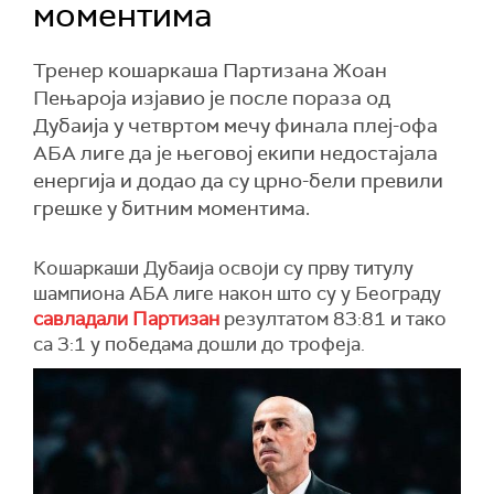
моментима
Тренер кошаркаша Партизана Жоан
Пењароја изјавио је после пораза од
Дубаија у четвртом мечу финала плеј-офа
АБА лиге да је његовој екипи недостајала
енергија и додао да су црно-бели превили
грешке у битним моментима.
Кошаркаши Дубаија освоји су прву титулу
шампиона АБА лиге након што су у Београду
савладали Партизан
резултатом 83:81 и тако
са 3:1 у победама дошли до трофеја.