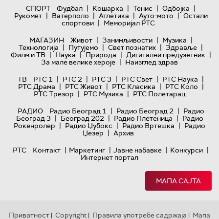
|
|
|
|
СПОРТ
Фудбал
Кошарка
Тенис
Одбојка
|
|
|
|
Рукомет
Ватерполо
Атлетика
Ауто-мото
Остали
|
спортови
Меморијал РТС
|
|
|
МАГАЗИН
Живот
Занимљивости
Музика
|
|
|
|
Технологијa
Путујемо
Свет познатих
Здравље
|
|
|
|
Филм и ТВ
Наука
Природа
Дигитални предузетник
|
За мале велике хероје
Наизглед здрав
|
|
|
|
|
ТВ
РТС 1
РТС 2
РТС 3
РТС Свет
РТС Наука
|
|
|
|
РТС Драма
РТС Живот
РТС Класика
РТС Коло
|
|
РТС Трезор
РТС Музика
РТС Полетарац
|
|
РАДИО
Радио Београд 1
Радио Београд 2
Радио
|
|
|
Београд 3
Београд 202
Радио Плетеница
Радио
|
|
|
Рокенролер
Радио Џубокс
Радио Вртешка
Радио
|
Џезер
Архив
|
|
|
|
РТС
Контакт
Маркетинг
Јавне набавке
Конкурси
Интернет портал
МАПА САЈТА
Приватност
Copyright
Правила употребе садржаја
Мапа
|
|
|