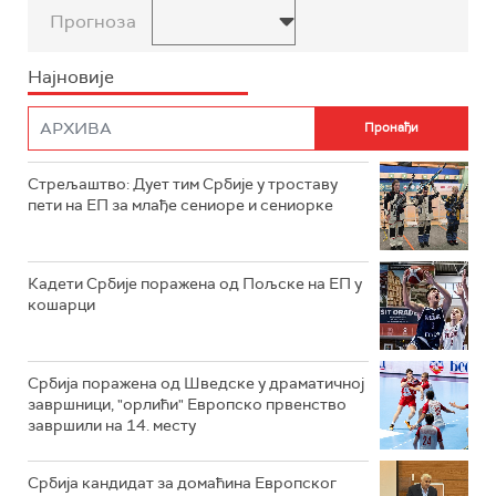
Прогноза
Најновије
Стрељаштво: Дует тим Србије у троставу
пети на ЕП за млађе сениоре и сениорке
Кадети Србије поражена од Пољске на ЕП у
кошарци
Србија поражена од Шведске у драматичној
завршници, "орлићи" Европско првенство
завршили на 14. месту
Србија кандидат за домаћина Европског