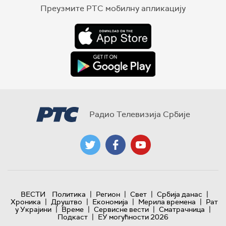
Преузмите РТС мобилну апликацију
Радио Телевизија Србије
|
|
|
|
ВЕСТИ
Политика
Регион
Свет
Србија данас
|
|
|
|
Хроника
Друштво
Економија
Мерила времена
Рат
|
|
|
|
у Украјини
Време
Сервисне вести
Сматрачница
|
Подкаст
ЕУ могућности 2026