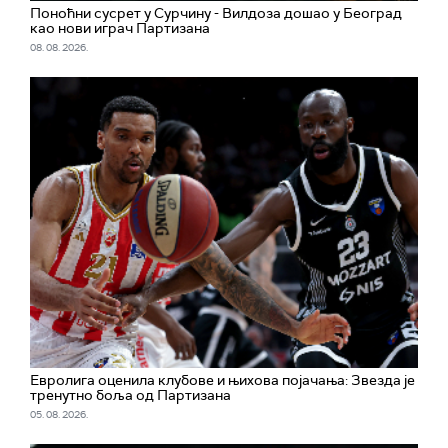
Поноћни сусрет у Сурчину - Вилдоза дошао у Београд
као нови играч Партизана
08. 08. 2026.
Евролига оценила клубове и њихова појачања: Звезда је
тренутно боља од Партизана
05. 08. 2026.