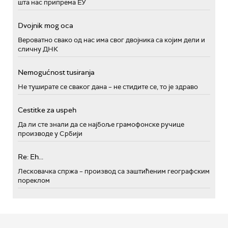
шта нас припрема ЕУ
Dvojnik mog oca
Вероватно свако од нас има свог двојника са којим дели и
сличну ДНК
Nemogućnost tusiranja
Не туширате се сваког дана – не стидите се, то је здраво
Cestitke za uspeh
Да ли сте знали да се најбоље грамофонске ручице
производе у Србији
Re: Eh...
Лесковачка спржа – производ са заштићеним географским
пореклом