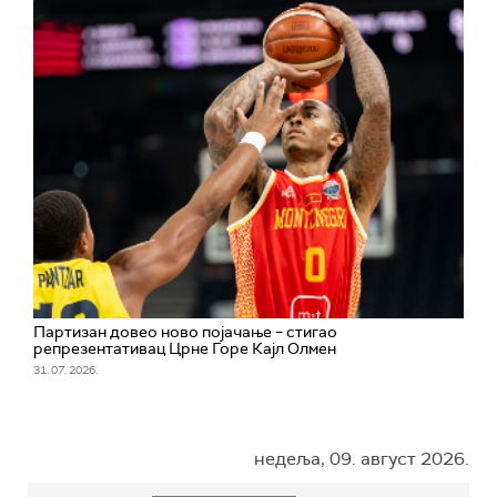
Партизан довео ново појачање – стигао
репрезентативац Црне Горе Кајл Олмен
31. 07. 2026.
недеља, 09. август 2026.