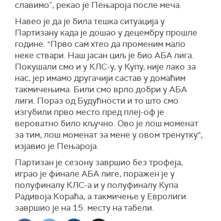
славимо”, рекао је Пењароја после меча.
Навео је да је била тешка ситуација у
Партизану када је дошао у децембру прошле
године. "Прво сам хтео да променим мало
неке ствари. Наш јасан циљ је био АБА лига.
Покушали смо и у КЛС-у, у Купу, није лако за
нас, јер имамо другачији састав у домаћим
такмичењима. Били смо врло добри у АБА
лиги. Пораз од Будућности и то што смо
изгубили прво место пред плеј-оф је
вероватно било кључно. Ово је лош моменат
за тим, лош моменат за мене у овом тренутку",
изјавио је Пењароја.
Партизан је сезону завршио без трофеја,
играо је финале АБА лиге, поражен је у
полуфиналу КЛС-а и у полуфиналу Купа
Радивоја Кораћа, а такмичење у Евролиги
завршио је на 15. месту на табели.