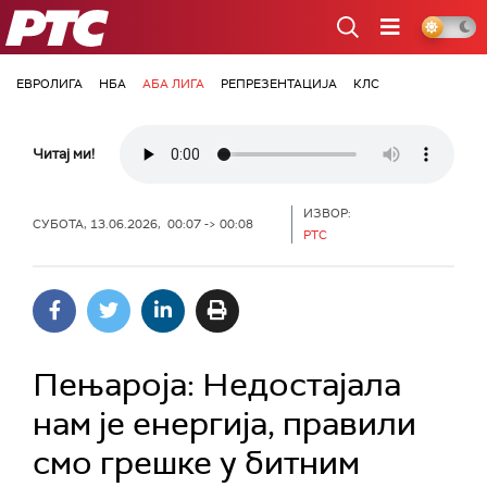
РТС
ЕВРОЛИГА
НБА
АБА ЛИГА
РЕПРЕЗЕНТАЦИЈА
КЛС
Читај ми!
ИЗВОР:
СУБОТА, 13.06.2026, 00:07 -> 00:08
РТС
Пењароја: Недостајала
нам је енергија, правили
смо грешке у битним