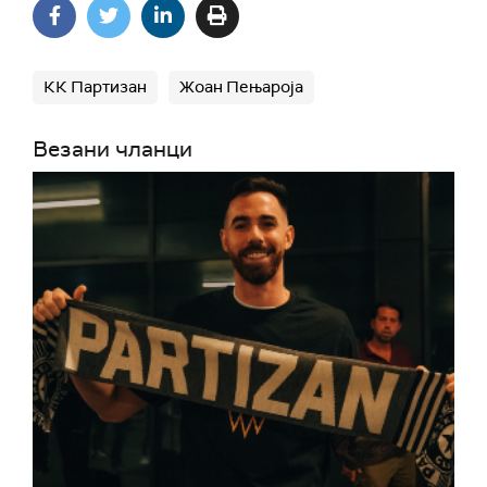
КК Партизан
Жоан Пењароја
Везани чланци