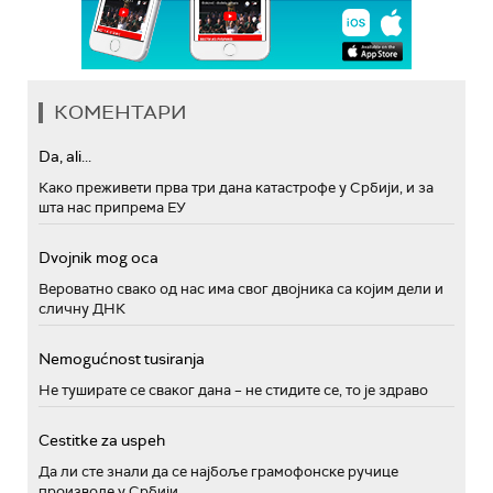
КОМЕНТАРИ
Da, ali...
Како преживети прва три дана катастрофе у Србији, и за
шта нас припрема ЕУ
Dvojnik mog oca
Вероватно свако од нас има свог двојника са којим дели и
сличну ДНК
Nemogućnost tusiranja
Не туширате се сваког дана – не стидите се, то је здраво
Cestitke za uspeh
Да ли сте знали да се најбоље грамофонске ручице
производе у Србији