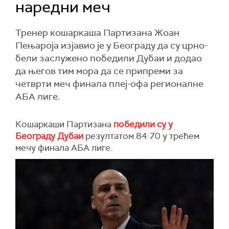
наредни меч
Тренер кошаркаша Партизана Жоан
Пењароја изјавио је у Београду да су црно-
бели заслужено победили Дубаи и додао
да његов тим мора да се припреми за
четврти меч финала плеј-офа регионалне
АБА лиге.
Кошаркаши Партизана
победили су у
Београду Дубаи
резултатом 84:70 у трећем
мечу финала АБА лиге.