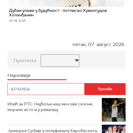
Дубаи улаже у будућност - потписао Хувентудов
Холанђанин
05. 08. 2026.
петак, 07. август 2026.
Прогноза
Најновије
Илић за РТС: Најбољи наш меч ове сезоне,
морамо исто и у реваншу
Јуниорке Србије у полуфиналу Евробаскета,