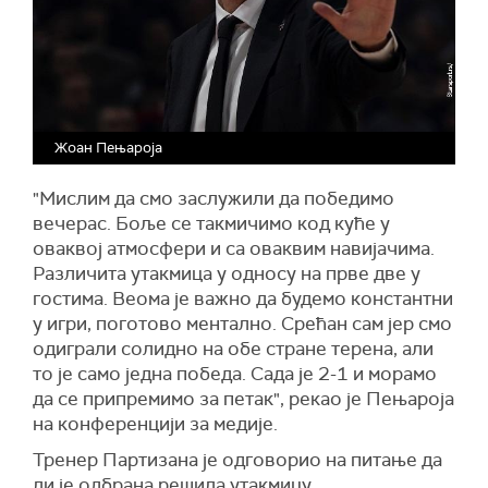
Жоан Пењароја
"Мислим да смо заслужили да победимо
вечерас. Боље се такмичимо код куће у
оваквој атмосфери и са оваквим навијачима.
Различита утакмица у односу на прве две у
гостима. Веома је важно да будемо константни
у игри, поготово ментално. Срећан сам јер смо
одиграли солидно на обе стране терена, али
то је само једна победа. Сада је 2-1 и морамо
да се припремимо за петак", рекао је Пењароја
на конференцији за медије.
Тренер Партизана је одговорио на питање да
ли је одбрана решила утакмицу.