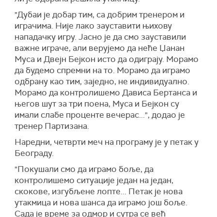
"Дубаи је добар тим, са добрим тренером и
играчима. Није лако зауставити њихову
нападачку игру. Јасно је да смо зауставили
важне играче, али верујемо да неће Џанан
Муса и Двејн Бејкон исто да одиграју. Морамо
да будемо спремни на то. Морамо да играмо
одбрану као тим, заједно, не индивидуално.
Морамо да контролишемо Дависа Бертанса и
његов шут за три поена, Муса и Бејкон су
имали слабе проценте вечерас...", додао је
тренер Партизана.
Наредни, четврти меч на програму је у петак у
Београду.
"Покушали смо да играмо боље, да
контролишемо ситуације један на један,
скокове, изгубљене лопте... Петак је нова
утакмица и нова шанса да играмо још боље.
Сада је време за одмор и сутра се већ