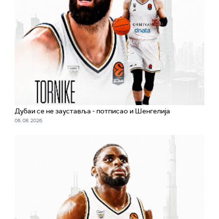
Дубаи се не зауставља - потписао и Шенгелија
06. 08. 2026.