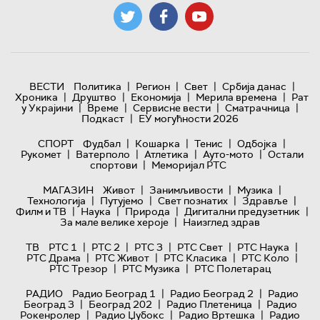
|
|
|
|
ВЕСТИ
Политика
Регион
Свет
Србија данас
|
|
|
|
Хроника
Друштво
Економија
Мерила времена
Рат
|
|
|
|
у Украјини
Време
Сервисне вести
Сматрачница
|
Подкаст
ЕУ могућности 2026
|
|
|
|
СПОРТ
Фудбал
Кошарка
Тенис
Одбојка
|
|
|
|
Рукомет
Ватерполо
Атлетика
Ауто-мото
Остали
|
спортови
Меморијал РТС
|
|
|
МАГАЗИН
Живот
Занимљивости
Музика
|
|
|
|
Технологијa
Путујемо
Свет познатих
Здравље
|
|
|
|
Филм и ТВ
Наука
Природа
Дигитални предузетник
|
За мале велике хероје
Наизглед здрав
|
|
|
|
|
ТВ
РТС 1
РТС 2
РТС 3
РТС Свет
РТС Наука
|
|
|
|
РТС Драма
РТС Живот
РТС Класика
РТС Коло
|
|
РТС Трезор
РТС Музика
РТС Полетарац
|
|
РАДИО
Радио Београд 1
Радио Београд 2
Радио
|
|
|
Београд 3
Београд 202
Радио Плетеница
Радио
|
|
|
Рокенролер
Радио Џубокс
Радио Вртешка
Радио