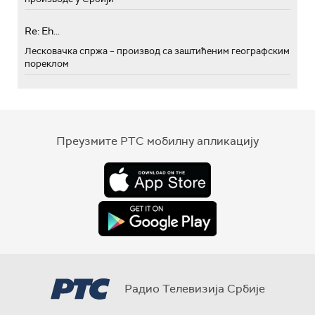
Re: Eh...
Лесковачка спржа – производ са заштићеним географским
пореклом
Преузмите РТС мобилну апликацију
Радио Телевизија Србије