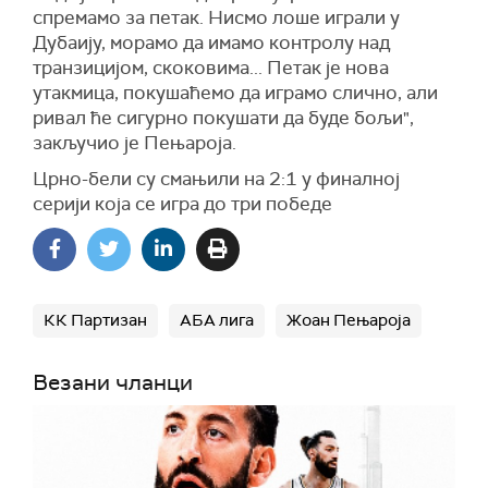
спремамо за петак. Нисмо лоше играли у
Дубаију, морамо да имамо контролу над
транзицијом, скоковима... Петак је нова
утакмица, покушаћемо да играмо слично, али
ривал ће сигурно покушати да буде бољи",
закључио је Пењароја.
Црно-бели су смањили на 2:1 у финалној
серији која се игра до три победе
КК Партизан
АБА лига
Жоан Пењароја
Везани чланци