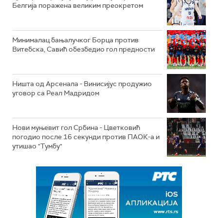
Белгија поражена великим преокретом
Минималац бањалучког Борца против
Витебска, Савић обезбедио гол предности
Ништа од Арсенала - Винисијус продужио
уговор са Реал Мадридом
Нови муњевит гол Србина - Цветковић
погодио после 16 секунди против ПАОК-а и
утишао "Тумбу"