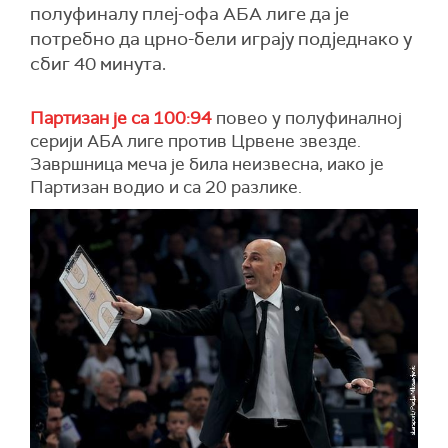
полуфиналу плеј-офа АБА лиге да је
потребно да црно-бели играју подједнако у
сбиг 40 минута.
Партизан је са 100:94
повео у полуфиналној
серији АБА лиге против Црвене звезде.
Завршница меча је била неизвесна, иако је
Партизан водио и са 20 разлике.