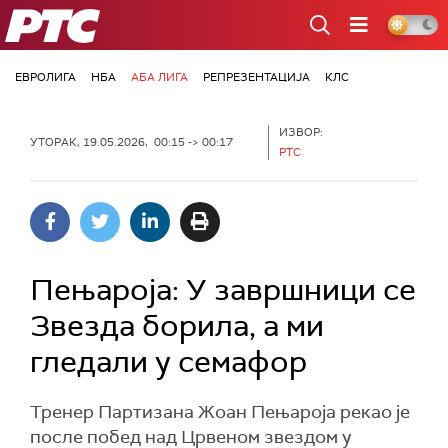
РТС
ЕВРОЛИГА
НБА
АБА ЛИГА
РЕПРЕЗЕНТАЦИЈА
КЛС
ИЗВОР:
УТОРАК, 19.05.2026, 00:15 -> 00:17
РТС
Пењароја: У завршници се
Звезда борила, а ми
гледали у семафор
Тренер Партизана Жоан Пењароја рекао је
после побед над Црвеном звездом у