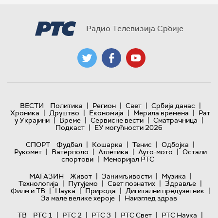
Радио Телевизија Србије
|
|
|
|
ВЕСТИ
Политика
Регион
Свет
Србија данас
|
|
|
|
Хроника
Друштво
Економија
Мерила времена
Рат
|
|
|
|
у Украјини
Време
Сервисне вести
Сматрачница
|
Подкаст
ЕУ могућности 2026
|
|
|
|
СПОРТ
Фудбал
Кошарка
Тенис
Одбојка
|
|
|
|
Рукомет
Ватерполо
Атлетика
Ауто-мото
Остали
|
спортови
Меморијал РТС
|
|
|
МАГАЗИН
Живот
Занимљивости
Музика
|
|
|
|
Технологијa
Путујемо
Свет познатих
Здравље
|
|
|
|
Филм и ТВ
Наука
Природа
Дигитални предузетник
|
За мале велике хероје
Наизглед здрав
|
|
|
|
|
ТВ
РТС 1
РТС 2
РТС 3
РТС Свет
РТС Наука