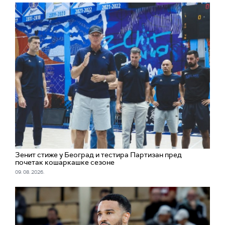
Зенит стиже у Беогрaд и тестира Партизан пред
почетак кошаркашке сезоне
09. 08. 2026.