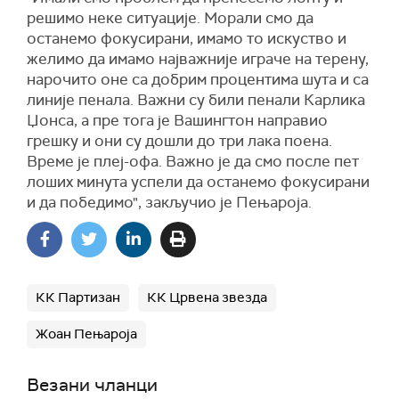
решимо неке ситуације. Морали смо да
останемо фокусирани, имамо то искуство и
желимо да имамо најважније играче на терену,
нарочито оне са добрим процентима шута и са
линије пенала. Важни су били пенали Карлика
Џонса, а пре тога је Вашингтон направио
грешку и они су дошли до три лака поена.
Време је плеј-офа. Важно је да смо после пет
лоших минута успели да останемо фокусирани
и да победимо", закључио је Пењароја.
КК Партизан
КК Црвена звезда
Жоан Пењароја
Везани чланци