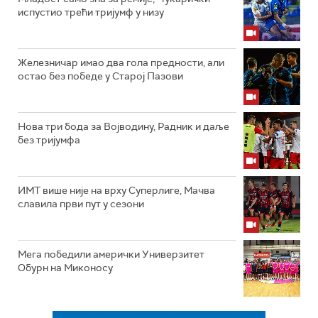
испустио трећи тријумф у низу
Железничар имао два гола предности, али
остао без победе у Старој Пазови
Нова три бода за Војводину, Радник и даље
без тријумфа
ИМТ више није на врху Суперлиге, Мачва
славила први пут у сезони
Мега победили амерички Универзитет
Обурн на Миконосу