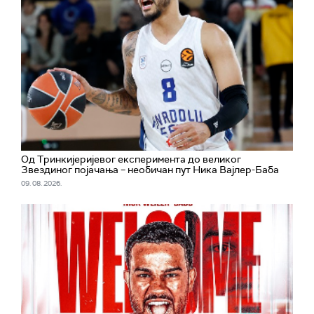
Од Тринкијеријевог експеримента до великог
Звездиног појачања – необичан пут Ника Вајлер-Баба
09. 08. 2026.