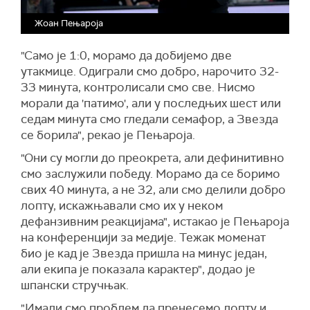
Жоан Пењароја
"Само је 1:0, морамо да добијемо две
утакмице. Одиграли смо добро, нарочито 32-
33 минута, контролисали смо све. Нисмо
морали да 'патимо', али у последњих шест или
седам минута смо гледали семафор, а Звезда
се борила", рекао је Пењароја.
"Они су могли до преокрета, али дефинитивно
смо заслужили победу. Морамо да се боримо
свих 40 минута, а не 32, али смо делили добро
лопту, искажњавали смо их у неком
дефанзивним реакцијама", истакао је Пењароја
на конференцији за медије. Тежак моменат
био је кад је Звезда пришла на минус један,
али екипа је показала карактер", додао је
шпански стручњак.
"Имали смо проблем да пренесемо лопту и