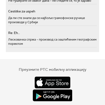
Не туширате се сваког дана – не стидите се, то је здраво
Cestitke za uspeh
Да ли сте знали да се најбоље грамофонске ручице
производе у Србији
Re: Eh...
Лесковачка спржа – производ са заштићеним географским
пореклом
Преузмите РТС мобилну апликацију