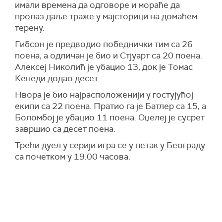
имали времена да одговоре и мораће да
пролаз даље траже у мајсторици на домаћем
терену.
Гибсон је предводио победнички тим са 26
поена, а одличан је био и Стјуарт са 20 поена.
Алексеј Николић је убацио 13, док је Томас
Кенеди додао десет.
Нвора је био најрасположенији у гостујућој
екипи са 22 поена. Пратио га је Батлер са 15, а
Боломбој је убацио 11 поена. Оџелеј је сусрет
завршио са десет поена.
Трећи дуел у серији игра се у петак у Београду
са почетком у 19.00 часова.