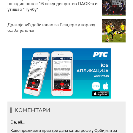
погодио после 16 секунди против ПАОК-а и
утишао "Тумбу"
Драгојевић дебитовао за Ренџерс у поразу
од Јагјелоње
КОМЕНТАРИ
Da, ali...
Како преживети прва три дана катастрофе у Србији, и за