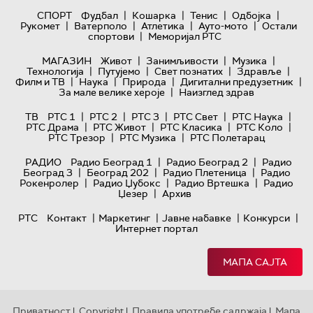
|
|
|
|
СПОРТ
Фудбал
Кошарка
Тенис
Одбојка
|
|
|
|
Рукомет
Ватерполо
Атлетика
Ауто-мото
Остали
|
спортови
Меморијал РТС
|
|
|
МАГАЗИН
Живот
Занимљивости
Музика
|
|
|
|
Технологијa
Путујемо
Свет познатих
Здравље
|
|
|
|
Филм и ТВ
Наука
Природа
Дигитални предузетник
|
За мале велике хероје
Наизглед здрав
|
|
|
|
|
ТВ
РТС 1
РТС 2
РТС 3
РТС Свет
РТС Наука
|
|
|
|
РТС Драма
РТС Живот
РТС Класика
РТС Коло
|
|
РТС Трезор
РТС Музика
РТС Полетарац
|
|
РАДИО
Радио Београд 1
Радио Београд 2
Радио
|
|
|
Београд 3
Београд 202
Радио Плетеница
Радио
|
|
|
Рокенролер
Радио Џубокс
Радио Вртешка
Радио
|
Џезер
Архив
|
|
|
|
РТС
Контакт
Маркетинг
Јавне набавке
Конкурси
Интернет портал
МАПА САЈТА
Приватност
Copyright
Правила употребе садржаја
Мапа
|
|
|