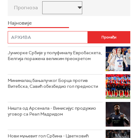
Прогноза
Најновије
Јуниорке Србије у полуфиналу Евробаскета,
Белгија поражена великим преокретом
Минималац бањалучког Борца против
Витебска, Савић обезбедио гол предности
Ништа од Арсенала - Винисијус продужио
уговор са Реал Мадридом
Нови муњевит гол Србина - Цветковић