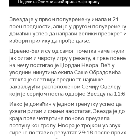
- Цедевита Олимпија изборила мајсторицу
Звезда је у првом полувремену имала и 21
поен предности, али је у другом полувремену
домаћин успео да направи велики преокрет и
избори прилику да прође даље.
Црвено-бели су од самог почетка наметнули
јак ритам и чврсту игру у рекету, а прве поене
на мечу постигао је Џордан Нвора. Већ у
уводним минутима екипа Саше Обрадовића
стекла је осетнију предност, највише
захваљујући расположеном Семију Оџелеју,
који је серијом поена одвојио Звезду на 11:6.
Иако је домаћин у једном тренутку успео да
ухвати ритам и смањи заостатак, Звезда је до
краја прве четвртине поново преузела
потпуну контролу. Нвора је тројком уз звук
сирене поставио резултат 29:18 после првих