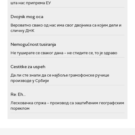
шта нас припрема ЕУ
Dvojnik mog oca
Вероватно свако од нас има свог двојника са којим дели и
сличну ДНК
Nemogućnost tusiranja
Не туширате се сваког дана – не стидите се, то је здраво
Cestitke za uspeh
Да ли сте знали да се најбоље грамофонске ручице
производе у Србији
Re: Eh...
Лесковачка спржа – производ са заштићеним географским
пореклом