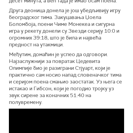
десет минута, а већ тада је имао осам поена.
Друга деоница донела је још убедљивију игру
београдског тима. Закуцавања Џоела
Боломбоја, поени Чиме Монекеа и сигурна
игра у рекету донели су Звезди серију 10:0 и
огромних 39:18, што је била и највећа
предност на утакмици.
Међутим, домаћин је успео да одговори.
Најзаслужнији за повратак Цедевита
Олимпије био је разиграни Стјуарт, који је
практично сам носио напад словеначког тима
и серијом поена смањио заостатак. Уз њега се
истакао и Гибсон, који је погодио тројку уз
звук сирене за коначних 51:40 на
полувремену.