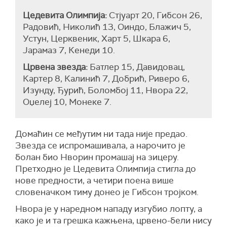
Цедевита Олимпија:
Стјуарт 20, Гибсон 26,
Радовић, Николић 13, Оиндо, Блажич 5,
Устун, Церквеник, Харт 5, Шкара 6,
Јарамаз 7, Кенеди 10.
Црвена звезда:
Батлер 15, Давидовац,
Картер 8, Калинић 7, Добрић, Риверо 6,
Изунду, Ђурић, Боломбој 11, Нвора 22,
Оџелеј 10, Монеке 7.
Домаћин се међутим ни тада није предао.
Звезда се испромашивала, а нарочито је
болан био Нворин промашај на зицеру.
Претходно је Цедевита Олимпија стигла до
нове предности, а четири поена више
словеначком тиму донео је Гибсон тројком.
Нвора је у наредном нападу изгубио лопту, а
како је и та грешка кажњена, црвено-бели нису