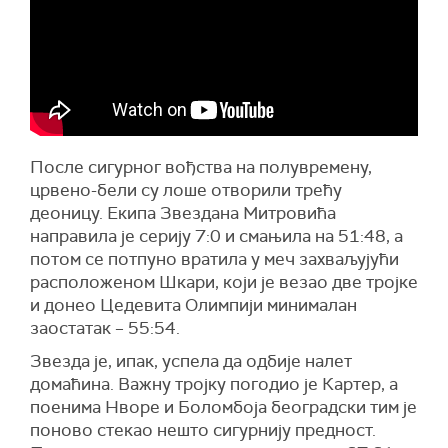
После сигурног вођства на полувремену,
црвено-бели су лоше отворили трећу
деоницу. Екипа Звездана Митровића
направила је серију 7:0 и смањила на 51:48, а
потом се потпуно вратила у меч захваљујући
расположеном Шкари, који је везао две тројке
и донео Цедевита Олимпији минималан
заостатак – 55:54.
Звезда је, ипак, успела да одбије налет
домаћина. Важну тројку погодио је Картер, а
поенима Нворе и Боломбоја београдски тим је
поново стекао нешто сигурнију предност.