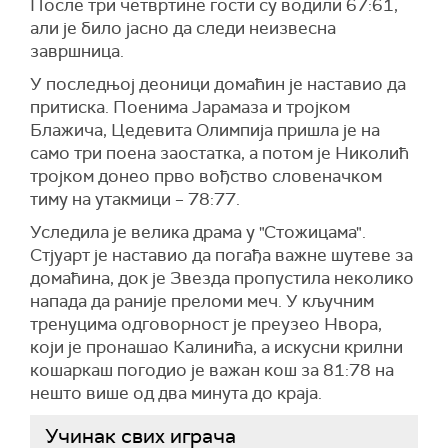
После три четвртине гости су водили 67:61,
али је било јасно да следи неизвесна
завршница.
У последњој деоници домаћин је наставио да
притиска. Поенима Јарамаза и тројком
Блажича, Цедевита Олимпија пришла је на
само три поена заостатка, а потом је Николић
тројком донео прво вођство словеначком
тиму на утакмици – 78:77.
Уследила је велика драма у "Стожицама".
Стјуарт је наставио да погађа важне шутеве за
домаћина, док је Звезда пропустила неколико
напада да раније преломи меч. У кључним
тренуцима одговорност је преузео Нвора,
који је пронашао Калинића, а искусни крилни
кошаркаш погодио је важан кош за 81:78 на
нешто више од два минута до краја.
Учинак свих играча