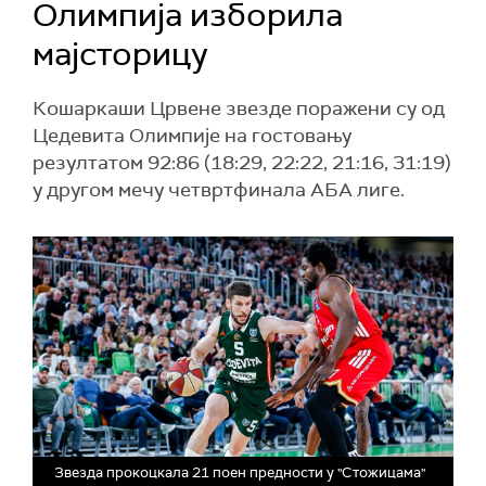
Олимпија изборила
мајсторицу
Кошаркаши Црвене звезде поражени су од
Цедевита Олимпије на гостовању
резултатом 92:86 (18:29, 22:22, 21:16, 31:19)
у другом мечу четвртфинала АБА лиге.
Звезда прокоцкала 21 поен предности у "Стожицама"