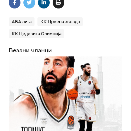
АБА лига
КК Црвена звезда
КК Цедевита Олимпија
Везани чланци