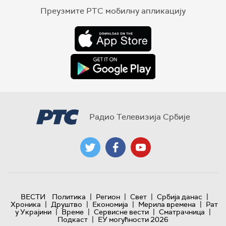
Преузмите РТС мобилну апликацију
Радио Телевизија Србије
|
|
|
|
ВЕСТИ
Политика
Регион
Свет
Србија данас
|
|
|
|
Хроника
Друштво
Економија
Мерила времена
Рат
|
|
|
|
у Украјини
Време
Сервисне вести
Сматрачница
|
Подкаст
ЕУ могућности 2026