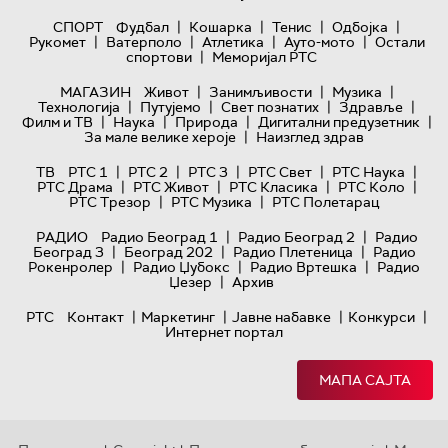
|
|
|
|
СПОРТ
Фудбал
Кошарка
Тенис
Одбојка
|
|
|
|
Рукомет
Ватерполо
Атлетика
Ауто-мото
Остали
|
спортови
Меморијал РТС
|
|
|
МАГАЗИН
Живот
Занимљивости
Музика
|
|
|
|
Технологијa
Путујемо
Свет познатих
Здравље
|
|
|
|
Филм и ТВ
Наука
Природа
Дигитални предузетник
|
За мале велике хероје
Наизглед здрав
|
|
|
|
|
ТВ
РТС 1
РТС 2
РТС 3
РТС Свет
РТС Наука
|
|
|
|
РТС Драма
РТС Живот
РТС Класика
РТС Коло
|
|
РТС Трезор
РТС Музика
РТС Полетарац
|
|
РАДИО
Радио Београд 1
Радио Београд 2
Радио
|
|
|
Београд 3
Београд 202
Радио Плетеница
Радио
|
|
|
Рокенролер
Радио Џубокс
Радио Вртешка
Радио
|
Џезер
Архив
|
|
|
|
РТС
Контакт
Маркетинг
Јавне набавке
Конкурси
Интернет портал
МАПА САЈТА