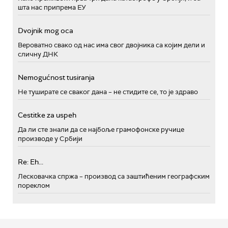
шта нас припрема ЕУ
Dvojnik mog oca
Вероватно свако од нас има свог двојника са којим дели и
сличну ДНК
Nemogućnost tusiranja
Не туширате се сваког дана – не стидите се, то је здраво
Cestitke za uspeh
Да ли сте знали да се најбоље грамофонске ручице
производе у Србији
Re: Eh...
Лесковачка спржа – производ са заштићеним географским
пореклом