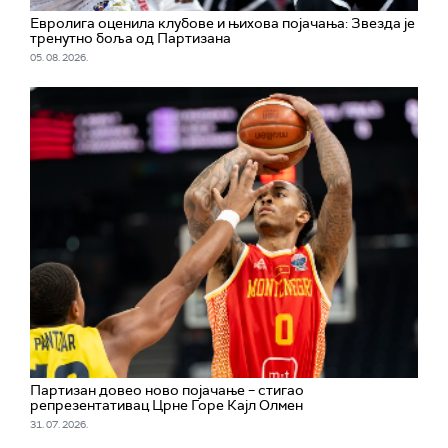
Евролига оценила клубове и њихова појачања: Звезда је
тренутно боља од Партизана
05. 08. 2026.
Партизан довео ново појачање – стигао
репрезентативац Црне Горе Кајл Олмен
31. 07. 2026.