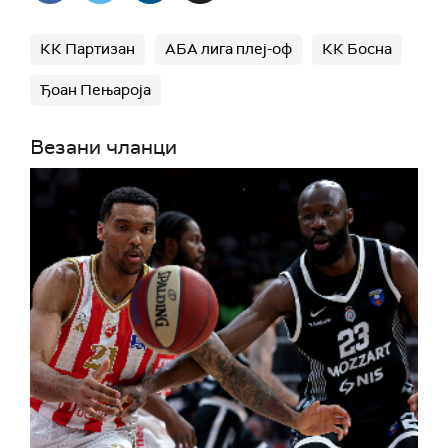
КК Партизан
АБА лига плеј-оф
КК Босна
Ђоан Пењароја
Везани чланци