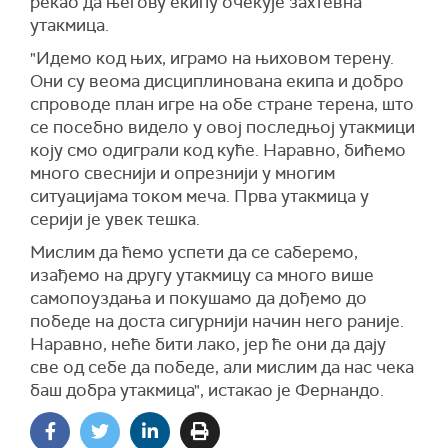
рекао да његову екипу очекује захтевна
утакмица.
"Идемо код њих, играмо на њиховом терену.
Они су веома дисциплинована екипа и добро
спроводе план игре на обе стране терена, што
се посебно видело у овој последњој утакмици
коју смо одиграли код куће. Наравно, бићемо
много свеснији и опрезнији у многим
ситуацијама током меча. Прва утакмица у
серији је увек тешка.
Мислим да ћемо успети да се саберемо,
изађемо на другу утакмицу са много више
самопоуздања и покушамо да дођемо до
победе на доста сигурнији начин него раније.
Наравно, неће бити лако, јер ће они да дају
све од себе да победе, али мислим да нас чека
баш добра утакмица", истакао је Фернандо.