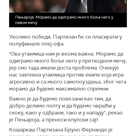
Пењароја: Морамо да одиграмо много боље него у
певом мечу
Уколико победи, Партизан ће се пласирати у
полуфинале плеј-офа.
"Ова утакмица нам је веома важна. Морамо да
одиграмо много боље него у претходном мечу,
јер смо тада имали доста проблема. Очекује
нас захтевна утакмица против екипе која игра
агресивно и са много самопоуздања, због чега
морамо да будемо максимално спремни.
Важно је да будемо повезани као тим, да
добро делимо лопту и да будемо чвршћи у
скоку, како у одбрани, тако и у нападу", рекао
је Пењароја, а преноси клупски сајт.
Кошаркаш Партизана Бруно Фернандо је