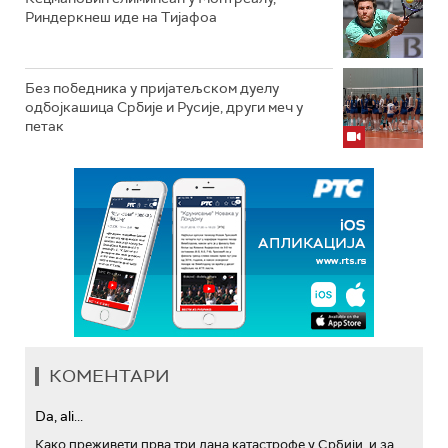
Риндеркнеш иде на Тијафоа
Без победника у пријатељском дуелу
одбојкашица Србије и Русије, други меч у
петак
КОМЕНТАРИ
Da, ali...
Како преживети прва три дана катастрофе у Србији, и за