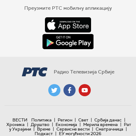
Преузмите РТС мобилну апликацију
Радио Телевизија Србије
|
|
|
|
ВЕСТИ
Политика
Регион
Свет
Србија данас
|
|
|
|
Хроника
Друштво
Економија
Мерила времена
Рат
|
|
|
|
у Украјини
Време
Сервисне вести
Сматрачница
|
Подкаст
ЕУ могућности 2026