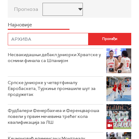
Прогноза
Најновије
Несвакидашњи дебакл јуниорки Хрватске у
осмини финала са Шпанијом
Српске јуниорке у четвртфиналу
Евробаскета, Туркиње промашиле шут за
продужетак
Фудбалери Фенербахчеа и Ференцвароша
повели у првим мечевима трећег кола
квалификација за ЛШ
Кецмановић елиминсан у Монтреалу,