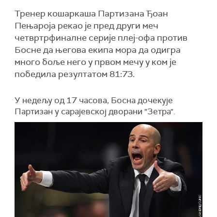
Тренер кошаркаша Партизана Ђоан
Пењароја рекао је пред други меч
четвртрфиналне серије плеј-офа против
Босне да његова екипа мора да одигра
много боље него у првом мечу у ком је
победила резултатом 81:73.
У недељу од 17 часова, Босна дочекује
Партизан у сарајевској дворани "Зетра".