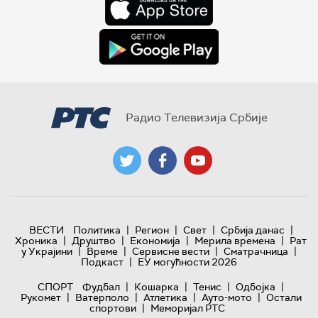
Радио Телевизија Србије
|
|
|
|
ВЕСТИ
Политика
Регион
Свет
Србија данас
|
|
|
|
Хроника
Друштво
Економија
Мерила времена
Рат
|
|
|
|
у Украјини
Време
Сервисне вести
Сматрачница
|
Подкаст
ЕУ могућности 2026
|
|
|
|
СПОРТ
Фудбал
Кошарка
Тенис
Одбојка
|
|
|
|
Рукомет
Ватерполо
Атлетика
Ауто-мото
Остали
|
спортови
Меморијал РТС