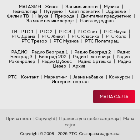
|
|
|
МАГАЗИН
Живот
Занимљивости
Музика
|
|
|
|
Технологијa
Путујемо
Свет познатих
Здравље
|
|
|
|
Филм и ТВ
Наука
Природа
Дигитални предузетник
|
За мале велике хероје
Наизглед здрав
|
|
|
|
|
ТВ
РТС 1
РТС 2
РТС 3
РТС Свет
РТС Наука
|
|
|
|
РТС Драма
РТС Живот
РТС Класика
РТС Коло
|
|
РТС Трезор
РТС Музика
РТС Полетарац
|
|
РАДИО
Радио Београд 1
Радио Београд 2
Радио
|
|
|
Београд 3
Београд 202
Радио Плетеница
Радио
|
|
|
Рокенролер
Радио Џубокс
Радио Вртешка
Радио
|
Џезер
Архив
|
|
|
|
РТС
Контакт
Маркетинг
Јавне набавке
Конкурси
Интернет портал
МАПА САЈТА
Приватност
Copyright
Правила употребе садржаја
Мапа
|
|
|
сајта
Copyright © 2008 - 2026 РТС. Сва права задржана.