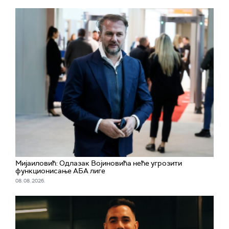
Мијаиловић: Одлазак Војиновића неће угрозити
функционисање АБА лиге
08. 08. 2026.