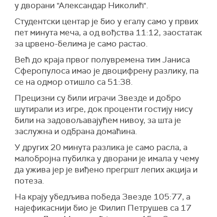
у дворани "Александар Николић".
Студентски центар је био у егалу само у првих
пет минута меча, а од вођства 11:12, заостатак
за црвено-белима је само растао.
Већ до краја првог полувремена тим Јаниса
Сферопулоса имао је двоцифрену разлику, па
се на одмор отишло са 51:38.
Прецизни су били играчи Звезде и добро
шутирали из игре, док проценти гостију нису
били на задовољавајућем нивоу, за шта је
заслужна и одбрана домаћина.
У других 20 минута разлика је само расла, а
малобројна пубилка у дворани је имала у чему
да ужива јер је виђено прегршт лепих акција и
потеза.
На крају убедљива победа Звезде 105:77, а
најефикаснији био је Филип Петрушев са 17