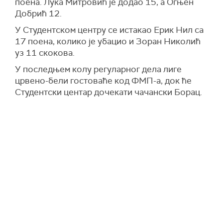
поена. Лука Митровић је додао 15, а Огњен
Добрић 12.
У Студентском центру се истакао Ерик Нил са
17 поена, колико је убацио и Зоран Николић
уз 11 скокова.
У последњем колу регуларног дела лиге
црвено-бели гостоваће код ФМП-а, док ће
Студентски центар дочекати чачански Борац.