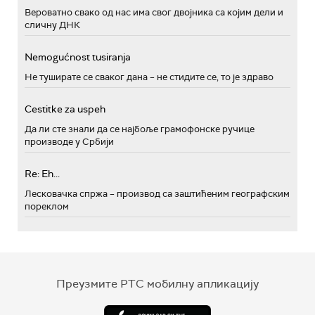
Вероватно свако од нас има свог двојника са којим дели и
сличну ДНК
Nemogućnost tusiranja
Не туширате се сваког дана – не стидите се, то је здраво
Cestitke za uspeh
Да ли сте знали да се најбоље грамофонске ручице
производе у Србији
Re: Eh...
Лесковачка спржа – производ са заштићеним географским
пореклом
Преузмите РТС мобилну апликацију