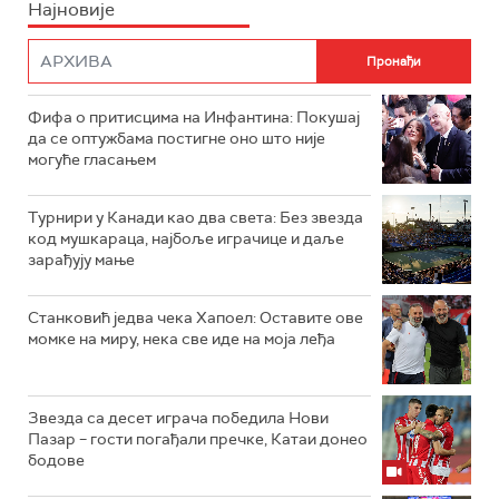
Најновије
Фифа о притисцима на Инфантина: Покушај
да се оптужбама постигне оно што није
могуће гласањем
Турнири у Канади као два света: Без звезда
код мушкараца, најбоље играчице и даље
зарађују мање
Станковић једва чека Хапоел: Оставите ове
момке на миру, нека све иде на моја леђа
Звезда са десет играча победила Нови
Пазар – гости погађали пречке, Катаи донео
бодове