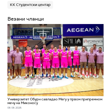
КК Студентски центар
Везани чланци
Универзитет Обурн савладао Мегу у првом припремном
мечу на Миконосу
08. 08. 2026.