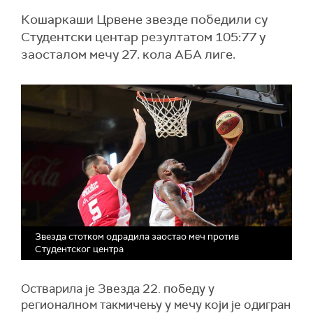
Кошаркаши Црвене звезде победили су
Студентски центар резултатом 105:77 у
заосталом мечу 27. кола АБА лиге.
Звезда стотком одрадила заостао меч против
Студентског центра
Остварила је Звезда 22. победу у
регионалном такмичењу у мечу који је одигран