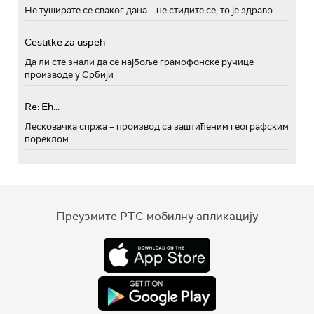
Не туширате се сваког дана – не стидите се, то је здраво
Cestitke za uspeh
Да ли сте знали да се најбоље грамофонске ручице
производе у Србији
Re: Eh...
Лесковачка спржа – производ са заштићеним географским
пореклом
Преузмите РТС мобилну апликацију