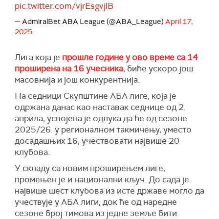
pic.twitter.com/vjrEsgvjlB
— AdmiralBet ABA League (@ABA_League)
April 17,
2025
Лига која је
прошле године у ово време са 14
проширена на 16 учесника
, биће ускоро још
масовнија и још конкурентнија.
На седници Скупштине АБА лиге, која је
одржана данас као наставак седнице од 2.
априла, усвојена је одлука да ће од сезоне
2025/26. у регионалном такмичењу, уместо
досадашњих 16, учествовати највише 20
клубова.
У складу са новим проширењем лиге,
промењен је и национални кључ. До сада је
највише шест клубова из исте државе могло да
учествује у АБА лиги, док ће од наредне
сезоне број тимова из једне земље бити