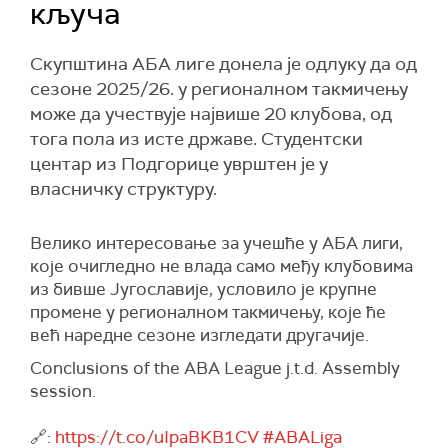
кључа
Скупштина АБА лиге донела је одлуку да од
сезоне 2025/26. у регионалном такмичењу
може да учествује највише 20 клубова, од
тога пола из исте државе. Студентски
центар из Подгорице уврштен је у
власничку структуру.
Велико интересовање за учешће у АБА лиги,
које очигледно не влада само међу клубовима
из бивше Југославије, условило је крупне
промене у регионалном такмичењу, које ће
већ наредне сезоне изгледати другачије.
Conclusions of the ABA League j.t.d. Assembly
session.
🔗:
https://t.co/uIpaBKB1CV
#ABALiga