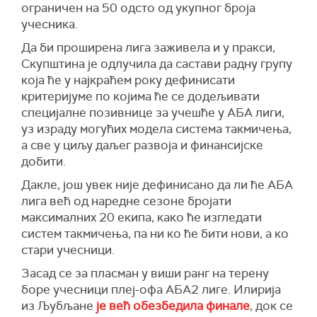
ограничен на 50 одсто од укупног броја
учесника.
Да би проширена лига заживела и у пракси,
Скупштина је одлучила да састави радну групу
која ће у најкраћем року дефинисати
критеријуме по којима ће се додељивати
специјалне позивнице за учешће у АБА лиги,
уз израду могућих модела система такмичења,
а све у циљу даљег развоја и финансијске
добити.
Дакле, још увек није дефинисано да ли ће АБА
лига већ од наредне сезоне бројати
максималних 20 екипа, како ће изгледати
систем такмичења, па ни ко ће бити нови, а ко
стари учесници.
Засад се за пласман у виши ранг на терену
боре учесници плеј-офа АБА2 лиге. Илирија
из Љубљане
је већ обезбедила финале
, док се