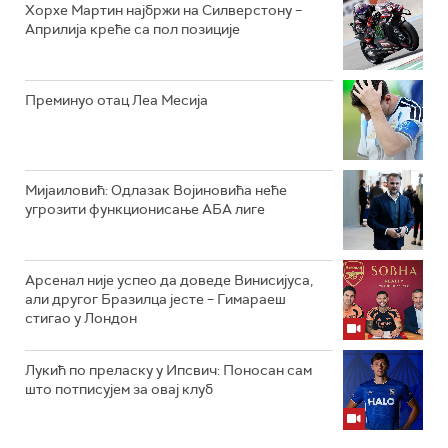
Хорхе Мартин најбржи на Силверстону –
Априлија креће са пол позиције
Преминуо отац Леа Месија
Мијаиловић: Одлазак Војиновића неће
угрозити функционисање АБА лиге
Арсенал није успео да доведе Винисијуса,
али другог Бразилца јесте – Гимараеш
стигао у Лондон
Лукић по преласку у Ипсвич: Поносан сам
што потписујем за овај клуб