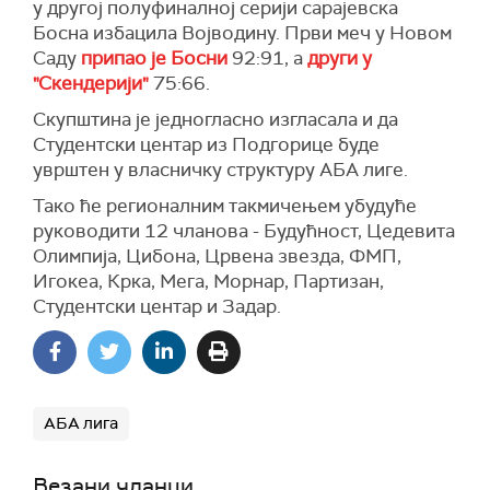
у другој полуфиналној серији сарајевска
Босна избацила Војводину. Први меч у Новом
Саду
припао је Босни
92:91, а
други у
"Скендерији"
75:66.
Скупштина је једногласно изгласала и да
Студентски центар из Подгорице буде
уврштен у власничку структуру АБА лиге.
Тако ће регионалним такмичењем убудуће
руководити 12 чланова - Будућност, Цедевита
Олимпија, Цибона, Црвена звезда, ФМП,
Игокеа, Крка, Мега, Морнар, Партизан,
Студентски центар и Задар.
АБА лига
Везани чланци