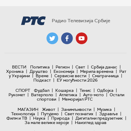
Радио Телевизија Србије
|
|
|
|
ВЕСТИ
Политика
Регион
Свет
Србија данас
|
|
|
|
Хроника
Друштво
Економија
Мерила времена
Рат
|
|
|
|
у Украјини
Време
Сервисне вести
Сматрачница
|
Подкаст
ЕУ могућности 2026
|
|
|
|
СПОРТ
Фудбал
Кошарка
Тенис
Одбојка
|
|
|
|
Рукомет
Ватерполо
Атлетика
Ауто-мото
Остали
|
спортови
Меморијал РТС
|
|
|
МАГАЗИН
Живот
Занимљивости
Музика
|
|
|
|
Технологијa
Путујемо
Свет познатих
Здравље
|
|
|
|
Филм и ТВ
Наука
Природа
Дигитални предузетник
|
За мале велике хероје
Наизглед здрав