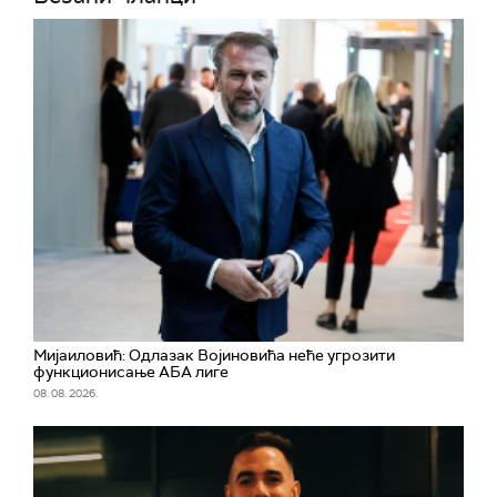
Мијаиловић: Одлазак Војиновића неће угрозити
функционисање АБА лиге
08. 08. 2026.