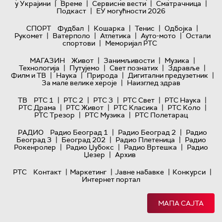
|
|
|
|
у Украјини
Време
Сервисне вести
Сматрачница
|
Подкаст
ЕУ могућности 2026
|
|
|
|
СПОРТ
Фудбал
Кошарка
Тенис
Одбојка
|
|
|
|
Рукомет
Ватерполо
Атлетика
Ауто-мото
Остали
|
спортови
Меморијал РТС
|
|
|
МАГАЗИН
Живот
Занимљивости
Музика
|
|
|
|
Технологијa
Путујемо
Свет познатих
Здравље
|
|
|
|
Филм и ТВ
Наука
Природа
Дигитални предузетник
|
За мале велике хероје
Наизглед здрав
|
|
|
|
|
ТВ
РТС 1
РТС 2
РТС 3
РТС Свет
РТС Наука
|
|
|
|
РТС Драма
РТС Живот
РТС Класика
РТС Коло
|
|
РТС Трезор
РТС Музика
РТС Полетарац
|
|
РАДИО
Радио Београд 1
Радио Београд 2
Радио
|
|
|
Београд 3
Београд 202
Радио Плетеница
Радио
|
|
|
Рокенролер
Радио Џубокс
Радио Вртешка
Радио
|
Џезер
Архив
|
|
|
|
РТС
Контакт
Маркетинг
Јавне набавке
Конкурси
Интернет портал
МАПА САЈТА