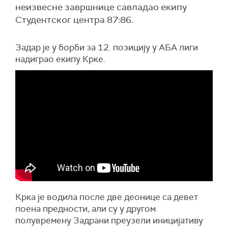
неизвесне завршнице савладао екипу
Студентског центра 87:86.
Задар је у борби за 12. позицију у АБА лиги
надиграо екипу Крке.
Крка је водила после две деонице са девет
поена предности, али су у другом
полувремену Задрани преузели иницијативу