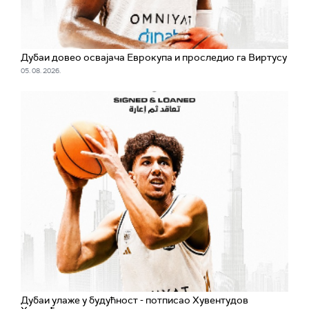
Дубаи довео освајача Еврокупа и проследио га Виртусу
05. 08. 2026.
Дубаи улаже у будућност - потписао Хувентудов