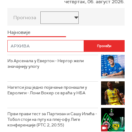
четвртак, 06. август 2026.
Прогноза
Најновије
Из Арсенала у Евертон - Нергор жели
значајнију улогу
Нагетси још једно појачање пронашли у
Евролиги - Лони Вокер се враћа у НБА
Први прави тест за Партизан и Сашу Илића -
Тобол стоји на путу ка плеј-офу Лиге
конференције (РТС 2, 20.55)