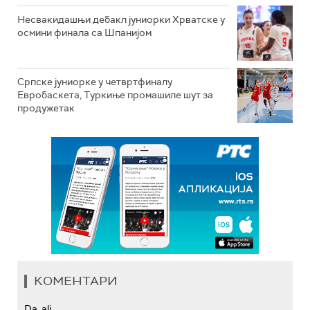
Несвакидашњи дебакл јуниорки Хрватске у
осмини финала са Шпанијом
Српске јуниорке у четвртфиналу
Евробаскета, Туркиње промашиле шут за
продужетак
КОМЕНТАРИ
Da, ali...