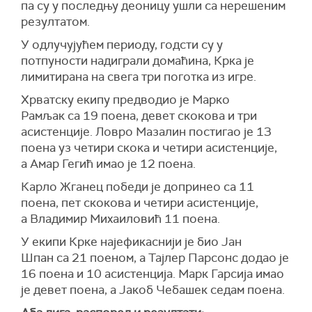
па су у последњу деоницу ушли са нерешеним
резултатом.
У одлучујућем периоду, годсти су у
потпуности надиграли домаћина, Крка је
лимитирана на свега три поготка из игре.
Хрватску екипу предводио је Марко
Рамљак са 19 поена, девет скокова и три
асистенције. Ловро Мазалин постигао је 13
поена уз четири скока и четири асистенције,
а Амар Гегић имао је 12 поена.
Карло Жганец победи је допринео са 11
поена, пет скокова и четири асистенције,
а Владимир Михаиловић 11 поена.
У екипи Крке најефикаснији је био Јан
Шпан са 21 поеном, а Тајлер Парсонс додао је
16 поена и 10 асистенција. Марк Гарсија имао
је девет поена, а Јакоб Чебашек седам поена.