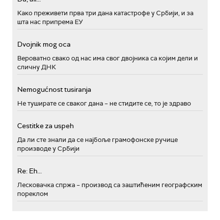
Како преживети прва три дана катастрофе у Србији, и за
шта нас припрема ЕУ
Dvojnik mog oca
Вероватно свако од нас има свог двојника са којим дели и
сличну ДНК
Nemogućnost tusiranja
Не туширате се сваког дана – не стидите се, то је здраво
Cestitke za uspeh
Да ли сте знали да се најбоље грамофонске ручице
производе у Србији
Re: Eh...
Лесковачка спржа – производ са заштићеним географским
пореклом