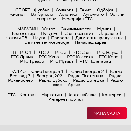
|
|
|
|
СПОРТ
Фудбал
Кошарка
Тенис
Одбојка
|
|
|
|
Рукомет
Ватерполо
Атлетика
Ауто-мото
Остали
|
спортови
Меморијал РТС
|
|
|
МАГАЗИН
Живот
Занимљивости
Музика
|
|
|
|
Технологијa
Путујемо
Свет познатих
Здравље
|
|
|
|
Филм и ТВ
Наука
Природа
Дигитални предузетник
|
За мале велике хероје
Наизглед здрав
|
|
|
|
|
ТВ
РТС 1
РТС 2
РТС 3
РТС Свет
РТС Наука
|
|
|
|
РТС Драма
РТС Живот
РТС Класика
РТС Коло
|
|
РТС Трезор
РТС Музика
РТС Полетарац
|
|
РАДИО
Радио Београд 1
Радио Београд 2
Радио
|
|
|
Београд 3
Београд 202
Радио Плетеница
Радио
|
|
|
Рокенролер
Радио Џубокс
Радио Вртешка
Радио
|
Џезер
Архив
|
|
|
|
РТС
Контакт
Маркетинг
Јавне набавке
Конкурси
Интернет портал
МАПА САЈТА