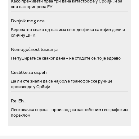
Како преживети прва три дана катастрофе у Србији, и за
шта нас припрема ЕУ
Dvojnik mog oca
Вероватно свако од нас има свог двојника са којим дели и
сличну ДНК
Nemogućnost tusiranja
Не туширате се сваког дана – не стидите се, то је здраво
Cestitke za uspeh
Да ли сте знали да се најбоље грамофонске ручице
производе у Србији
Re: Eh...
Лесковачка спржа – производ са заштићеним географским
пореклом