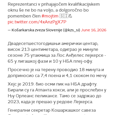
Reprezentanci v prihajajočem kvalifikacijskem
oknu še ne bo na voljo, a dolgoročno bo
pomemben člen
#mojtim
🇸🇮💪
pic.twitter.com/4xAnzPgX7P
— Košarkarska zveza SIovenije (@kzs_si)
June 16, 2026
Двадесетшестогодишњи амерички центар,
висок 213 центиметара, одиграо је минуле
сезоне 75 утакмица за Лос Анђелес лејкерсе -
65 у лигашкој фази и 10 у НБА плеј-офу.
Просечно је на терену проводио 18 минута и
доприносио са 7,4 поена и 4,1 скоком по мечу.
Хејс је 2019. био осми пик на НБА драфту.
Бирали су га Атланта хокси, али је прослеђен у
Њу Орлеанс пеликансе. Тамо се задржао до
2023, када је прешао у редове Лејкерса.
Генерални секретар Кошаркашког савеза