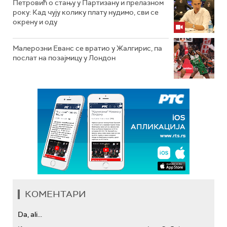
Петровић о стању у Партизану и прелазном
року: Кад чују колику плату нудимо, сви се
окрену и оду
Малерозни Еванс се вратио у Жалгирис, па
послат на позајмицу у Лондон
КОМЕНТАРИ
Da, ali...