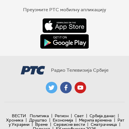
Преузмите РТС мобилну апликацију
Радио Телевизија Србије
|
|
|
|
ВЕСТИ
Политика
Регион
Свет
Србија данас
|
|
|
|
Хроника
Друштво
Економија
Мерила времена
Рат
|
|
|
|
у Украјини
Време
Сервисне вести
Сматрачница
|
Подкаст
ЕУ могућности 2026