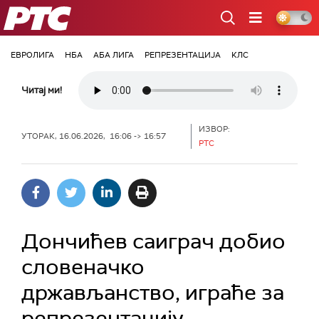
РТС
ЕВРОЛИГА
НБА
АБА ЛИГА
РЕПРЕЗЕНТАЦИЈА
КЛС
Читај ми!
ИЗВОР:
УТОРАК, 16.06.2026, 16:06 -> 16:57
РТС
Дончићев саиграч добио
словеначко
држављанство, играће за
репрезентацију