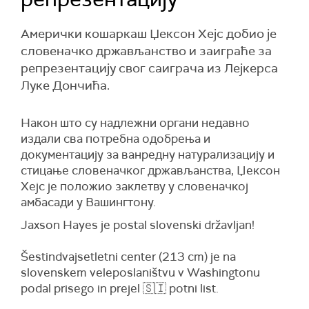
Амерички кошаркаш Џексон Хејс добио је
словеначко држављанство и заиграће за
репрезентацију свог саиграча из Лејкерса
Луке Дончића.
Након што су надлежни органи недавно
издали сва потребна одобрења и
документацију за ванредну натурализацију и
стицање словеначког држављанства, Џексон
Хејс је положио заклетву у словеначкој
амбасади у Вашингтону.
Jaxson Hayes je postal slovenski državljan!
Šestindvajsetletni center (213 cm) je na
slovenskem veleposlaništvu v Washingtonu
podal prisego in prejel 🇸🇮 potni list.