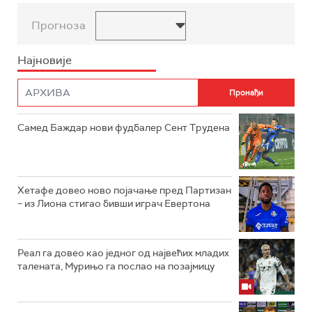
Прогноза
Најновије
Самед Баждар нови фудбалер Сент Трудена
Хетафе довео ново појачање пред Партизан
– из Лиона стигао бивши играч Евертона
Реал га довео као једног од највећих младих
талената, Мурињо га послао на позајмицу