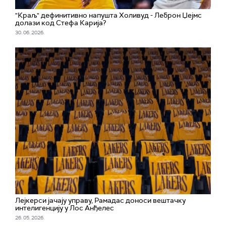
"Краљ" дефинитивно напушта Холивуд - Леброн Џејмс
долази код Стефа Карија?
30. 06. 2026.
Лејкерси јачају управу, Рамадас доноси вештачку
интелигенцију у Лос Анђелес
26. 05. 2026.