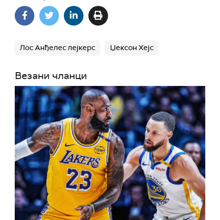
Лос Анђелес лејкерс
Џексон Хејс
Везани чланци