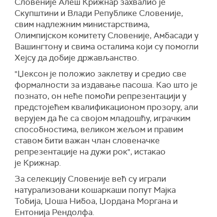
Словеније Алеш Крижнар захвалио је
Скупштини и Влади Републике Словеније,
свим надлежним министарствима,
Олимпијском комитету Словеније, Амбасади у
Вашингтону и свима осталима који су помогли
Хејсу да добије држављанство.
"Џексон је положио заклетву и средио све
формалности за издавање пасоша. Као што је
познато, он неће помоћи репрезентацији у
предстојећем квалификационом прозору, али
верујем да ће са својом младошћу, играчким
способностима, великом жељом и правим
ставом бити важан члан словеначке
репрезентације на дужи рок", истакао
је Крижнар.
За селекцију Словеније већ су играли
натурализовани кошаркаши попут Мајка
Тобија, Џоша Нибоа, Џордана Моргана и
Ентонија Рендолфа.