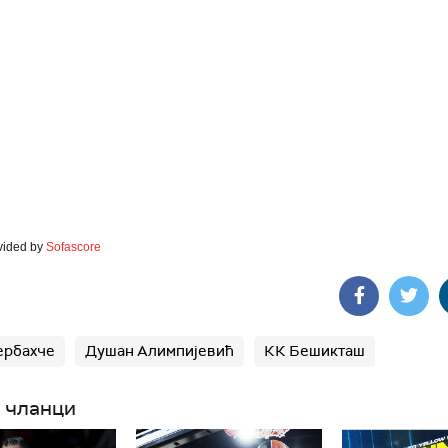
vided by
Sofascore
ербахче
Душан Алимпијевић
КК Бешикташ
 чланци