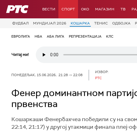
РТС
ВЕСТИ
СПОРТ
OKO
МАГАЗИН
ТВ
Р
ФУДБАЛ
МУНДИЈАЛ 2026
КОШАРКА
ТЕНИС
ОДБОЈКА
ЕВРОЛИГА
НБА
АБА ЛИГА
РЕПРЕЗЕНТАЦИЈА
КЛС
Читај ми!
ИЗВОР:
ПОНЕДЕЉАК, 15.06.2026, 21:28 -> 22:08
РТС
Фенер доминантном партијо
првенства
Кошаркаши Фенербахчеа победили су на свом т
22:14, 21:17) у другој утакмици финала плеј-о