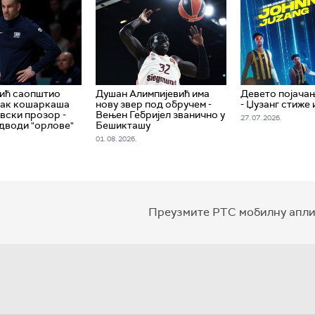
ић саопштио
Душан Алимпијевић има
Девето појача
сак кошаркаша
нову звер под обручем -
- Џузанг стиже 
овски прозор -
Вењен Гебријел званично у
27. 07. 2026.
дводи "орлове"
Бешикташу
01. 08. 2026.
Преузмите РТС мобилну апли