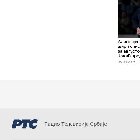
Алимпијев
шири спи
за август
Јокић пре
06. 08. 2026.
Радио Телевизија Србије