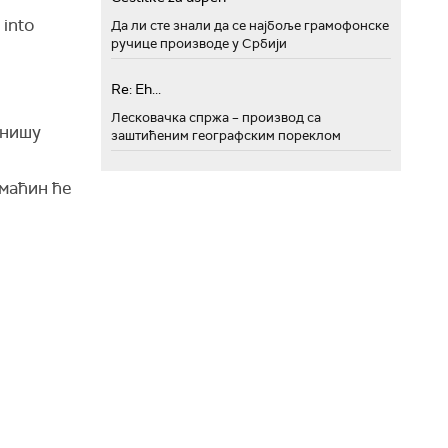
 into
Да ли сте знали да се најбоље грамофонске
ручице производе у Србији
Re: Eh...
Лесковачка спржа – производ са
инишу
заштићеним географским пореклом
омаћин ће