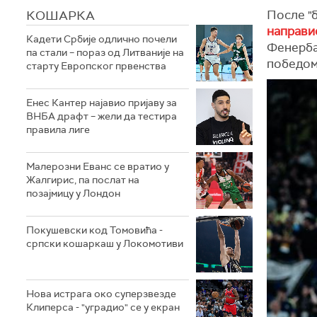
КОШАРКА
После "б
направи
Кадети Србије одлично почели
Фенерба
па стали – пораз од Литваније на
победом
старту Европског првенства
Енес Кантер најавио пријаву за
ВНБА драфт – жели да тестира
правила лиге
Малерозни Еванс се вратио у
Жалгирис, па послат на
позајмицу у Лондон
Покушевски код Томовића -
српски кошаркаш у Локомотиви
Нова истрага око суперзвезде
Клиперса - "уградио" се у екран