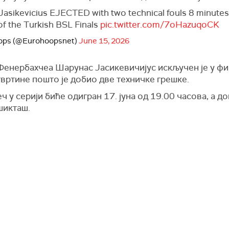
Jasikevicius EJECTED with two technical fouls 8 minutes
f the Turkish BSL Finals
pic.twitter.com/7oHazuqoCK
ops (@Eurohoopsnet)
June 15, 2026
Фенербахчеа Шарунас Јасикевичијус искључен је у ф
вртине пошто је добио две техничке грешке.
ч у серији биће одигран 17. јуна од 19.00 часова, а д
шикташ.