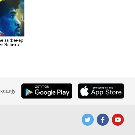
ње за Фенер
из Зенита
кацију