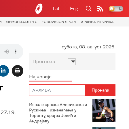
Lat
Eng
И
МЕМОРИЈАЛ РТС
EUROVISION SPORT
АРХИВА РУБРИКА
субота, 08. август 2026.
Прогноза
Најновије
г
Испале српска Американка и
Рускиња – изненађења у
27:19,
Торонту, крај за Јовић и
Андрејеву