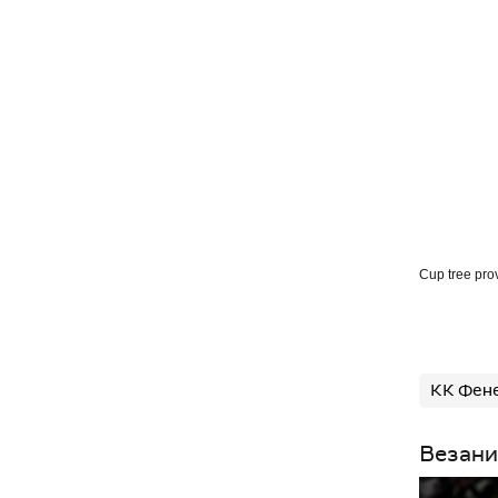
Cup tree pro
КК Фен
Везани