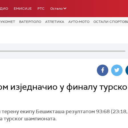
АДИО
ЕМИСИЈЕ
РТС
Остало
РУКОМЕТ
ВАТЕРПОЛО
АТЛЕТИКА
АУТО-МОТО
ОСТАЛИ СПОРТОВ
м изједначио у финалу турско
ерену екипу Бешикташа резултатом 93:68 (23:18, 
фа турског шампионата.