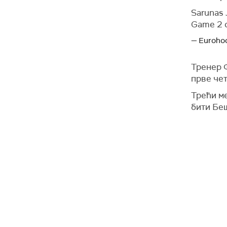
Sarunas 
Game 2 o
— Euroho
Тренер 
прве чет
Трећи ме
бити Бе