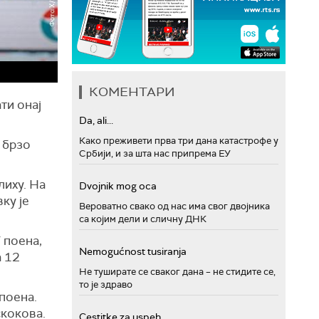
КОМЕНТАРИ
ти онај
Da, ali...
Како преживети прва три дана катастрофе у
 брзо
Србији, и за шта нас припрема ЕУ
лиху. На
Dvojnik mog oca
ку је
Вероватно свако од нас има свог двојника
са којим дели и сличну ДНК
 поена,
Nemogućnost tusiranja
а 12
Не туширате се сваког дана – не стидите се,
то је здраво
поена.
скокова.
Cestitke za uspeh