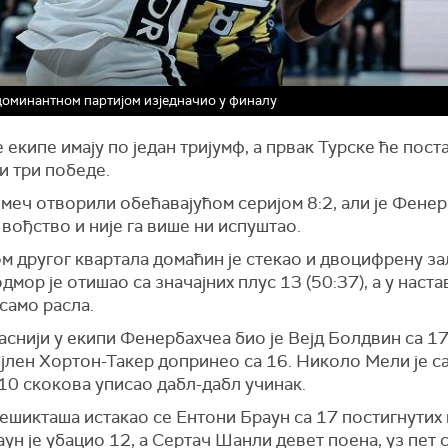
оминантном партијом изједначио у финалу
 екипе имају по један тријумф, а првак Турске ће поста
и три победе.
 меч отворили обећавајућом серијом 8:2, али је Фенер
вођство и није га више ни испуштао.
 другог квартала домаћин је стекао и двоцифрену за
дмор је отишао са значајних плус 13 (50:37), а у настав
само расла.
снији у екипи Фенербахчеа био је Вејд Болдвин са 17
ејлен Хортон-Такер допринео са 16. Николо Мели је с
10 скокова уписао дабл-дабл учинак.
ешикташа истакао се Ентони Браун са 17 постигнутих 
ун је убацио 12, а Сертач Шанли девет поена, уз пет 