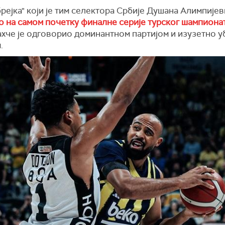
рејка" који је тим селектора Србије Душана Алимпије
о на самом почетку финалне серије турског шампиона
хче је одговорио доминантном партијом и изузетно 
.