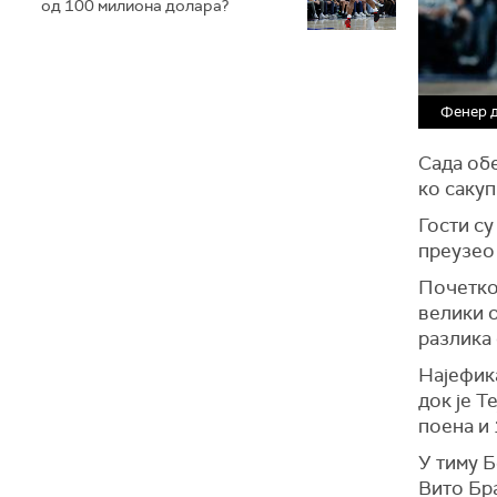
од 100 милиона долара?
Фенер д
Сада обе
ко сакуп
Гости су
преузео 
Почетком
велики о
разлика 
Најефика
док је Т
поена и 
У тиму Б
Вито Бра