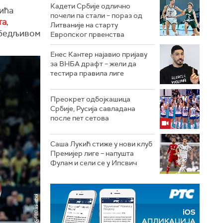
Кадети Србије одлично
вића
почели па стали – пораз од
та
,
Литваније на старту
убедљивом
Европског првенства
Енес Кантер најавио пријаву
за ВНБА драфт – жели да
тестира правила лиге
Преокрет одбојкашица
Србије, Русија савладана
после пет сетова
Саша Лукић стиже у нови клуб
Премијер лиге – напушта
Фулам и сели се у Ипсвич