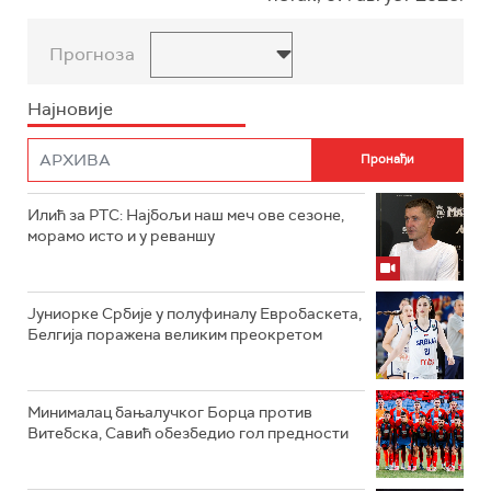
Прогноза
Најновије
Илић за РТС: Најбољи наш меч ове сезоне,
морамо исто и у реваншу
Јуниорке Србије у полуфиналу Евробаскета,
Белгија поражена великим преокретом
Минималац бањалучког Борца против
Витебска, Савић обезбедио гол предности