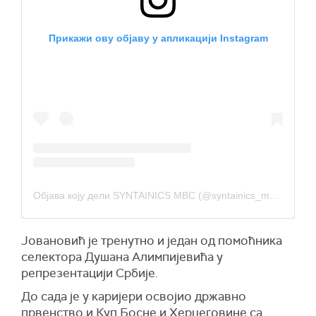
Прикажи ову објаву у апликацији Instagram
Објава коју дели SYNTAINICS MBC (@syntainics_mbc)
Јовановић је тренутно и један од помоћника
селектора Душана Алимпијевића у
репрезентацији Србије.
До сада је у каријери освојио државно
првенство и Куп Босне и Херцеговине са