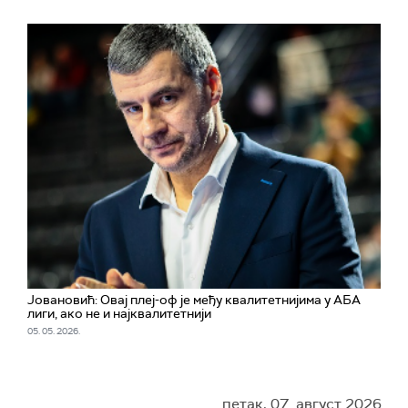
Јовановић: Овај плеј-оф је међу квалитетнијима у АБА
лиги, ако не и најквалитетнији
05. 05. 2026.
петак, 07. август 2026.