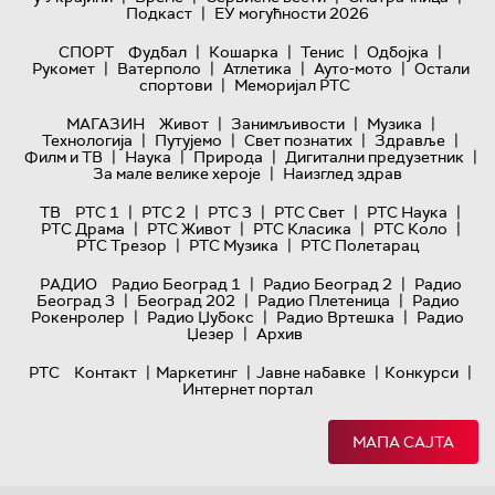
|
Подкаст
ЕУ могућности 2026
|
|
|
|
СПОРТ
Фудбал
Кошарка
Тенис
Одбојка
|
|
|
|
Рукомет
Ватерполо
Атлетика
Ауто-мото
Остали
|
спортови
Меморијал РТС
|
|
|
МАГАЗИН
Живот
Занимљивости
Музика
|
|
|
|
Технологијa
Путујемо
Свет познатих
Здравље
|
|
|
|
Филм и ТВ
Наука
Природа
Дигитални предузетник
|
За мале велике хероје
Наизглед здрав
|
|
|
|
|
ТВ
РТС 1
РТС 2
РТС 3
РТС Свет
РТС Наука
|
|
|
|
РТС Драма
РТС Живот
РТС Класика
РТС Коло
|
|
РТС Трезор
РТС Музика
РТС Полетарац
|
|
РАДИО
Радио Београд 1
Радио Београд 2
Радио
|
|
|
Београд 3
Београд 202
Радио Плетеница
Радио
|
|
|
Рокенролер
Радио Џубокс
Радио Вртешка
Радио
|
Џезер
Архив
|
|
|
|
РТС
Контакт
Маркетинг
Јавне набавке
Конкурси
Интернет портал
МАПА САЈТА