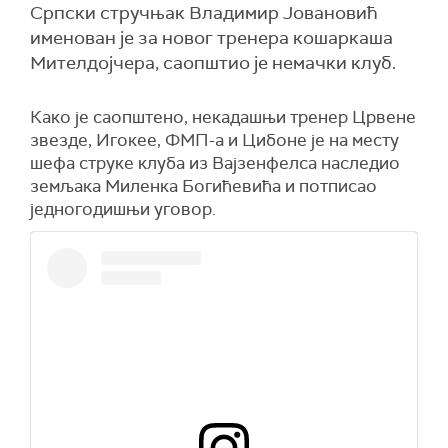
Српски стручњак Владимир Јовановић
именован је за новог тренера кошаркаша
Мителдојчера, саопштио је немачки клуб.
Како је саопштено, некадашњи тренер Црвене
звезде, Игокее, ФМП-а и Цибоне је на месту
шефа струке клуба из Вајзенфелса наследио
земљака Миленка Богићевића и потписао
једногодишњи уговор.