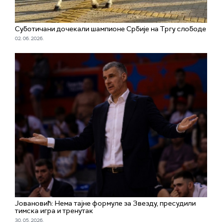
Суботичани дочекали шампионе Србије на Тргу слободе
02. 06. 2026.
Јовановић: Нема тајне формуле за Звезду, пресудили
тимска игра и тренутак
30. 05. 2026.