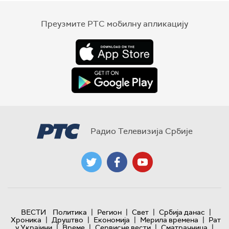
Преузмите РТС мобилну апликацију
Радио Телевизија Србије
|
|
|
|
ВЕСТИ
Политика
Регион
Свет
Србија данас
|
|
|
|
Хроника
Друштво
Економија
Мерила времена
Рат
|
|
|
|
у Украјини
Време
Сервисне вести
Сматрачница