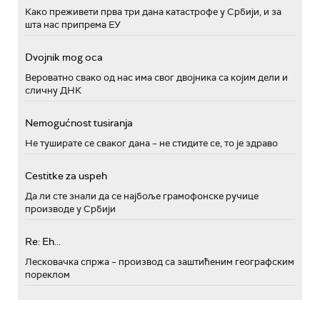
Како преживети прва три дана катастрофе у Србији, и за
шта нас припрема ЕУ
Dvojnik mog oca
Вероватно свако од нас има свог двојника са којим дели и
сличну ДНК
Nemogućnost tusiranja
Не туширате се сваког дана – не стидите се, то је здраво
Cestitke za uspeh
Да ли сте знали да се најбоље грамофонске ручице
производе у Србији
Re: Eh...
Лесковачка спржа – производ са заштићеним географским
пореклом