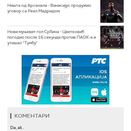
Ништа од Арсенала - Винисијус продужио
уговор са Реал Мадридом
Нови муњевит гол Србина - Цветковић
погодио после 16 секунди против ПАОК-а и
утишао "Тумбу"
КОМЕНТАРИ
Da, ali...