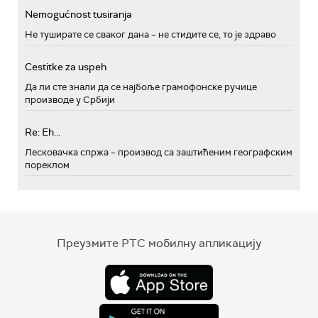
Nemogućnost tusiranja
Не туширате се сваког дана – не стидите се, то је здраво
Cestitke za uspeh
Да ли сте знали да се најбоље грамофонске ручице
производе у Србији
Re: Eh...
Лесковачка спржа – производ са заштићеним географским
пореклом
Преузмите РТС мобилну апликацију