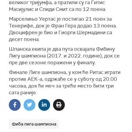
великог тријумфа, а пратили су га Гитис
Масијулис и Спиди Смит са по 12 поена.
Марселињо Уертас је постигао 21 поен за
Тенерифе, док је Фран Гера додао 13 поена.
Двоцифрен је био и Гиорги Шермадини са
десет поена.
Шпанска екипа је два пута освајала Фибину
Лигу шампиона (2017. и 2022. године), док се
пре две сезоне поражени у финалу.
Финале Лиге шампиона, у ком ће Ритас играти
против АЕК-а, одржаће се у суботу од 20.00
часова, док ће меч за треће место бити три
сата раније.
Фиба лига шампиона