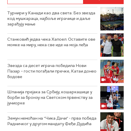
Турнири у Канади као два света: Без звезда
код мушкараца, најбоље играчице и даље
зарађују мање
Станковић једва чека Хапоел: Оставите ове
момке на миру, нека све иде на моја леђа
Звезда са десет играча победила Нови
Пазар – гости погађали пречке, Катаи донео
бодове
Шпанија прејакa за Србију, кошаркашице у
борби за бронзу на Светском првенству за
јуниорке
Земун немоћан на "Чика Дачи" - прва победа
Радничког у другом мандату Феђе Дудића