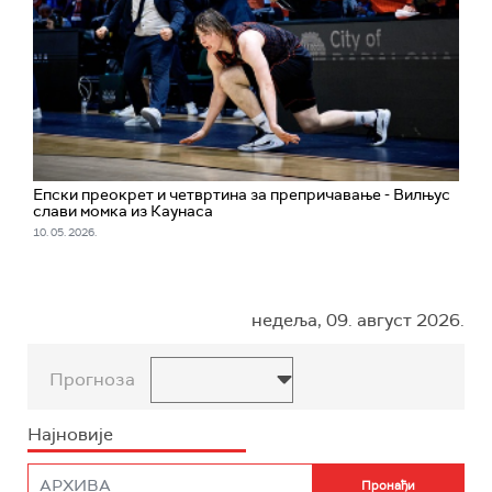
Епски преокрет и четвртина за препричавање - Вилњус
слави момка из Каунаса
10. 05. 2026.
недеља, 09. август 2026.
Прогноза
Најновије