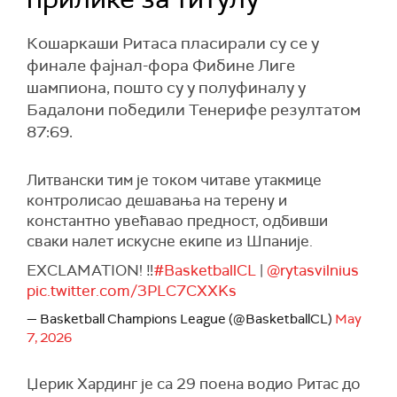
Кошаркаши Ритаса пласирали су се у
финале фајнал-фора Фибине Лиге
шампиона, пошто су у полуфиналу у
Бадалони победили Тенерифе резултатом
87:69.
Литвански тим је током читаве утакмице
контролисао дешавања на терену и
константно увећавао предност, одбивши
сваки налет искусне екипе из Шпаније.
EXCLAMATION! ‼️
#BasketballCL
|
@rytasvilnius
pic.twitter.com/3PLC7CXXKs
— Basketball Champions League (@BasketballCL)
May
7, 2026
Џерик Хардинг је са 29 поена водио Ритас до