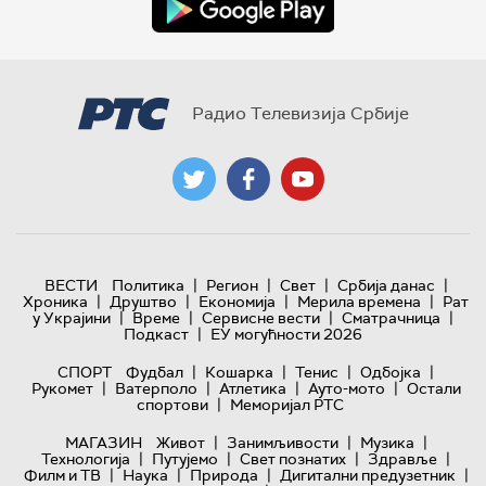
Радио Телевизија Србије
|
|
|
|
ВЕСТИ
Политика
Регион
Свет
Србија данас
|
|
|
|
Хроника
Друштво
Економија
Мерила времена
Рат
|
|
|
|
у Украјини
Време
Сервисне вести
Сматрачница
|
Подкаст
ЕУ могућности 2026
|
|
|
|
СПОРТ
Фудбал
Кошарка
Тенис
Одбојка
|
|
|
|
Рукомет
Ватерполо
Атлетика
Ауто-мото
Остали
|
спортови
Меморијал РТС
|
|
|
МАГАЗИН
Живот
Занимљивости
Музика
|
|
|
|
Технологијa
Путујемо
Свет познатих
Здравље
|
|
|
|
Филм и ТВ
Наука
Природа
Дигитални предузетник