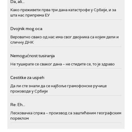
Da, ali...
Како преживети прва три дана катастрофе у Србији, и за
шта нас припрема ЕУ
Dvojnik mog oca
Вероватно свако од нас има свог двојника са којим дели и
сличну ДНК
Nemogućnost tusiranja
Не туширате се сваког дана – не стидите се, то је здраво
Cestitke za uspeh
Да ли сте знали да се најбоље грамофонске ручице
производе у Србији
Re: Eh...
Лесковачка спржа – производ са заштићеним географским
пореклом