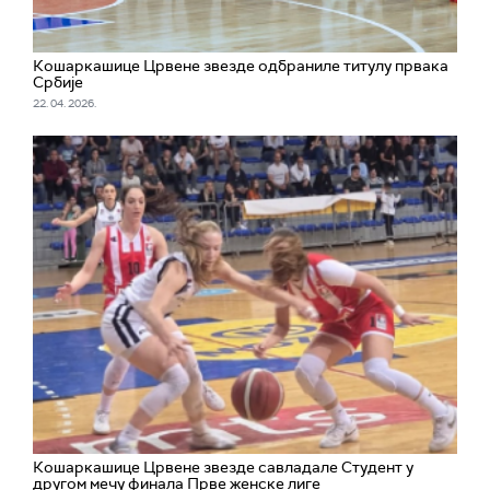
Кошаркашице Црвене звезде одбраниле титулу првака
Србије
22. 04. 2026.
Кошаркашице Црвене звезде савладале Студент у
другом мечу финала Прве женске лиге