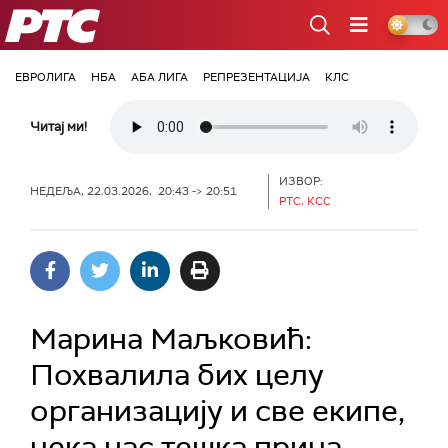
РТС
ЕВРОЛИГА
НБА
АБА ЛИГА
РЕПРЕЗЕНТАЦИЈА
КЛС
Читај ми!
ИЗВОР:
НЕДЕЉА, 22.03.2026, 20:43 -> 20:51
РТС, КСС
Марина Маљковић:
Похвалила бих целу
организацију и све екипе,
чека нас тешка прича