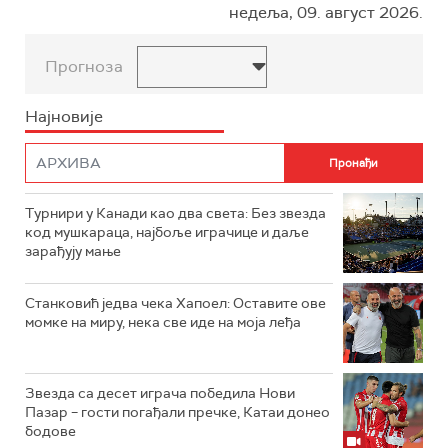
недеља, 09. август 2026.
Прогноза
Најновије
Турнири у Канади као два света: Без звезда
код мушкараца, најбоље играчице и даље
зарађују мање
Станковић једва чека Хапоел: Оставите ове
момке на миру, нека све иде на моја леђа
Звезда са десет играча победила Нови
Пазар – гости погађали пречке, Катаи донео
бодове