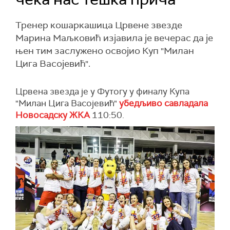
Тренер кошаркашица Црвене звезде
Марина Маљковић изјавила је вечерас да је
њен тим заслужено освојио Куп "Милан
Цига Васојевић".
Црвена звезда је у Футогу у финалу Купа
"Милан Цига Васојевић"
убедљиво савладала
Новосадску ЖКА
110:50.