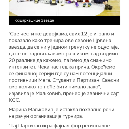
Кошаркашице Звезде
"Све честитке девојкама, свих 12 је играло и
показало како тренира ове сезоне Црвена
звезда, да се ни у једном тренутку не одустаје,
да се не задовољавамо разликом, сад водимо
20 разлике да кажемо, па ћемо да смањимо
интензитет. Чека нас тешка прича. Окрећемо
се финалној серији где су нам потенцијални
противници Мега, Студент и Партизан. Свесни
смо колико то неће бити нимало лако",
изјавила је Маљковић, пренео је званични сајт
КСС.
Марина Маљковић је истакла похвалне речи
на рачун организације турнира.
"Тај Партизан игра фајнал-фор регионалне