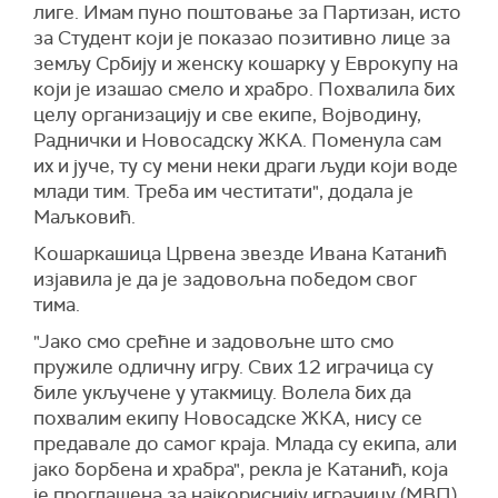
лиге. Имам пуно поштовање за Партизан, исто
за Студент који је показао позитивно лице за
земљу Србију и женску кошарку у Еврокупу на
који је изашао смело и храбро. Похвалила бих
целу организацију и све екипе, Војводину,
Раднички и Новосадску ЖКА. Поменула сам
их и јуче, ту су мени неки драги људи који воде
млади тим. Треба им честитати", додала је
Маљковић.
Кошаркашица Црвена звезде Ивана Катанић
изјавила је да је задовољна победом свог
тима.
"Јако смо срећне и задовољне што смо
пружиле одличну игру. Свих 12 играчица су
биле укључене у утакмицу. Волела бих да
похвалим екипу Новосадске ЖКА, нису се
предавале до самог краја. Млада су екипа, али
јако борбена и храбра", рекла је Катанић, која
је проглашена за најкориснију играчицу (МВП)