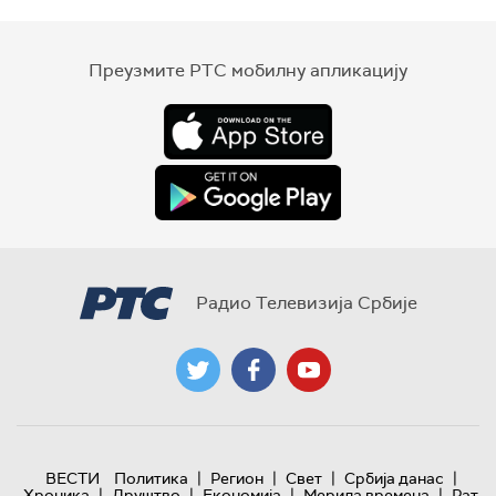
Преузмите РТС мобилну апликацију
Радио Телевизија Србије
|
|
|
|
ВЕСТИ
Политика
Регион
Свет
Србија данас
|
|
|
|
Хроника
Друштво
Економија
Мерила времена
Рат