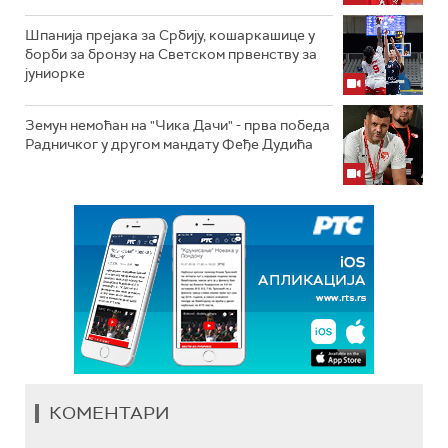
Шпанија прејакa за Србију, кошаркашице у
борби за бронзу на Светском првенству за
јуниорке
Земун немоћан на "Чика Дачи" - прва победа
Радничког у другом мандату Феђе Дудића
КОМЕНТАРИ