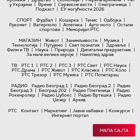
|
|
|
|
у Украјини
Време
Сервисне вести
Сматрачница
|
Подкаст
ЕУ могућности 2026
|
|
|
|
СПОРТ
Фудбал
Кошарка
Тенис
Одбојка
|
|
|
|
Рукомет
Ватерполо
Атлетика
Ауто-мото
Остали
|
спортови
Меморијал РТС
|
|
|
МАГАЗИН
Живот
Занимљивости
Музика
|
|
|
|
Технологијa
Путујемо
Свет познатих
Здравље
|
|
|
|
Филм и ТВ
Наука
Природа
Дигитални предузетник
|
За мале велике хероје
Наизглед здрав
|
|
|
|
|
ТВ
РТС 1
РТС 2
РТС 3
РТС Свет
РТС Наука
|
|
|
|
РТС Драма
РТС Живот
РТС Класика
РТС Коло
|
|
РТС Трезор
РТС Музика
РТС Полетарац
|
|
РАДИО
Радио Београд 1
Радио Београд 2
Радио
|
|
|
Београд 3
Београд 202
Радио Плетеница
Радио
|
|
|
Рокенролер
Радио Џубокс
Радио Вртешка
Радио
|
Џезер
Архив
|
|
|
|
РТС
Контакт
Маркетинг
Јавне набавке
Конкурси
Интернет портал
МАПА САЈТА