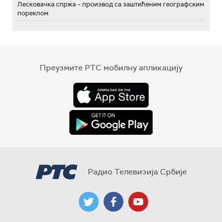
Лесковачка спржа – производ са заштићеним географским
пореклом
Преузмите РТС мобилну апликацију
Радио Телевизија Србије