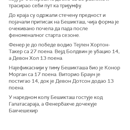
трасирао себи пут ка тријумфу.
До краја су одржали стечену предност и
појачали притисак на Бешикташ, чија форма је
очекивано почела да пада после
феноменалног старта сезоне.
Фенер је до победе водио Тејлен Хортон-
Такер са 27 поена. Вејд Болдвин је убацио 14,
а Девон Хол 13 поена.
Најефикаснији у тиму Бешикташа био је Конор
Морган са 17 поена. Виторио Браун је
постигао 14, док је Девон Дотсон додао 13
поена.
У наредном колу Бешикташ гостује код
Галатасараја, а Фенербахче дочекује
Бахчешехир