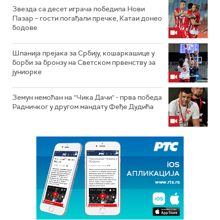
Звезда са десет играча победила Нови
Пазар – гости погађали пречке, Катаи донео
бодове
Шпанија прејакa за Србију, кошаркашице у
борби за бронзу на Светском првенству за
јуниорке
Земун немоћан на "Чика Дачи" - прва победа
Радничког у другом мандату Феђе Дудића