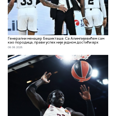
Генерални менаџер Бешикташа: Са Алимпијевићем сам
као породица, прави успех није једном достићи врх
08. 08. 2026.