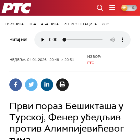
РТС
ЕВРОЛИГА
НБА
АБА ЛИГА
РЕПРЕЗЕНТАЦИЈА
КЛС
Читај ми!
ИЗВОР:
НЕДЕЉА, 04.01.2026, 20:48 -> 20:51
РТС
Први пораз Бешикташа у
Турској, Фенер убедљив
против Алимпијевићевог
тима