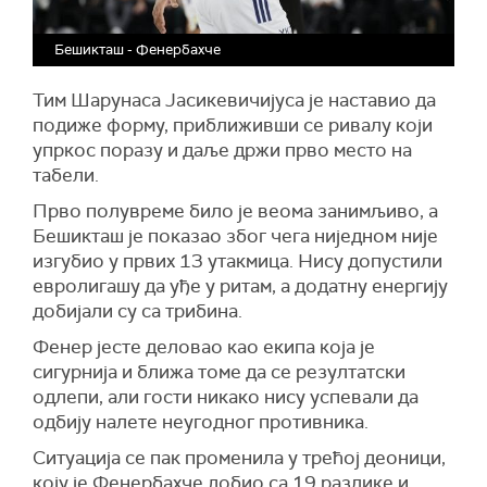
Бешикташ - Фенербахче
Тим Шарунаса Јасикевичијуса је наставио да
подиже форму, приближивши се ривалу који
упркос поразу и даље држи прво место на
табели.
Прво полувреме било је веома занимљиво, а
Бешикташ је показао због чега ниједном није
изгубио у првих 13 утакмица. Нису допустили
евролигашу да уђе у ритам, а додатну енергију
добијали су са трибина.
Фенер јесте деловао као екипа која је
сигурнија и ближа томе да се резултатски
одлепи, али гости никако нису успевали да
одбију налете неугодног противника.
Ситуација се пак променила у трећој деоници,
коју је Фенербахче добио са 19 разлике и