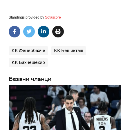
Standings provided by
Sofascore
КК Фенербахче
КК Бешикташ
КК Бахчешехир
Везани чланци