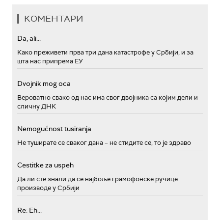
КОМЕНТАРИ
Da, ali...
Како преживети прва три дана катастрофе у Србији, и за
шта нас припрема ЕУ
Dvojnik mog oca
Вероватно свако од нас има свог двојника са којим дели и
сличну ДНК
Nemogućnost tusiranja
Не туширате се сваког дана – не стидите се, то је здраво
Cestitke za uspeh
Да ли сте знали да се најбоље грамофонске ручице
производе у Србији
Re: Eh...