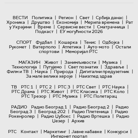
|
|
|
|
ВЕСТИ
Политика
Регион
Свет
Србија данас
|
|
|
|
Хроника
Друштво
Економија
Мерила времена
Рат
|
|
|
|
у Украјини
Време
Сервисне вести
Сматрачница
|
Подкаст
ЕУ могућности 2026
|
|
|
|
СПОРТ
Фудбал
Кошарка
Тенис
Одбојка
|
|
|
|
Рукомет
Ватерполо
Атлетика
Ауто-мото
Остали
|
спортови
Меморијал РТС
|
|
|
МАГАЗИН
Живот
Занимљивости
Музика
|
|
|
|
Технологијa
Путујемо
Свет познатих
Здравље
|
|
|
|
Филм и ТВ
Наука
Природа
Дигитални предузетник
|
За мале велике хероје
Наизглед здрав
|
|
|
|
|
ТВ
РТС 1
РТС 2
РТС 3
РТС Свет
РТС Наука
|
|
|
|
РТС Драма
РТС Живот
РТС Класика
РТС Коло
|
|
РТС Трезор
РТС Музика
РТС Полетарац
|
|
РАДИО
Радио Београд 1
Радио Београд 2
Радио
|
|
|
Београд 3
Београд 202
Радио Плетеница
Радио
|
|
|
Рокенролер
Радио Џубокс
Радио Вртешка
Радио
|
Џезер
Архив
|
|
|
|
РТС
Контакт
Маркетинг
Јавне набавке
Конкурси
Интернет портал