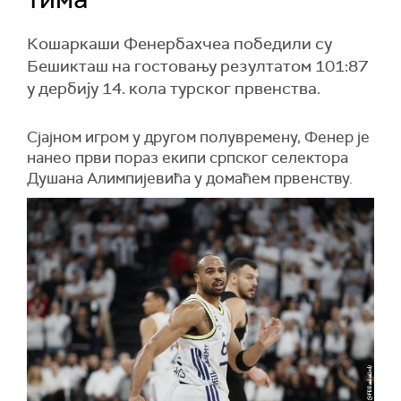
Кошаркаши Фенербахчеа победили су
Бешикташ на гостовању резултатом 101:87
у дербију 14. кола турског првенства.
Сјајном игром у другом полувремену, Фенер је
нанео први пораз екипи српског селектора
Душана Алимпијевића у домаћем првенству.