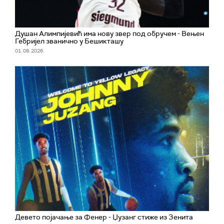
Душан Алимпијевић има нову звер под обручем - Вењен
Гебријел званично у Бешикташу
01. 08. 2026.
Девето појачање за Фенер - Џузанг стиже из Зенита