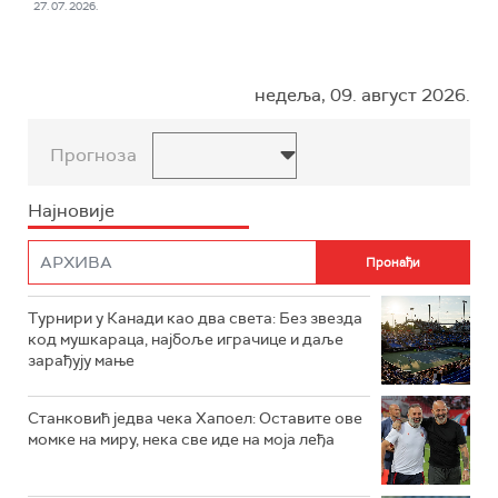
27. 07. 2026.
недеља, 09. август 2026.
Прогноза
Најновије
Турнири у Канади као два света: Без звезда
код мушкараца, најбоље играчице и даље
зарађују мање
Станковић једва чека Хапоел: Оставите ове
момке на миру, нека све иде на моја леђа