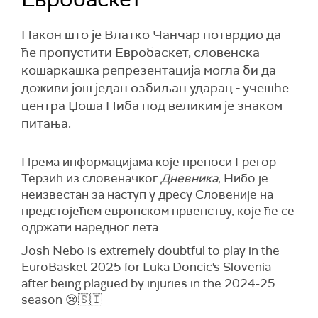
Након што је Влатко Чанчар потврдио да
ће пропустити Евробаскет, словенска
кошаркашка репрезентација могла би да
доживи још један озбиљан ударац - учешће
центра Џоша Ниба под великим је знаком
питања.
Према информацијама које преноси Грегор
Терзић из словеначког
Дневника
, Нибо је
неизвестан за наступ у дресу Словеније на
предстојећем европском првенству, које ће се
одржати наредног лета.
Josh Nebo is extremely doubtful to play in the
EuroBasket 2025 for Luka Doncic's Slovenia
after being plagued by injuries in the 2024-25
season 😢​🇸🇮​