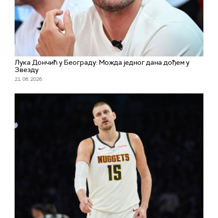
Лука Дончић у Београду: Можда једног дана дођем у
Звезду
21. 06. 2026.