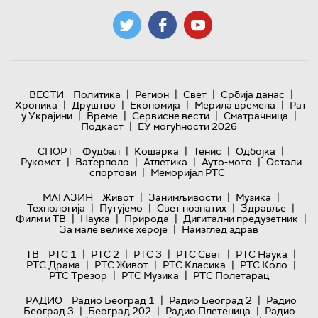
|
|
|
|
ВЕСТИ
Политика
Регион
Свет
Србија данас
|
|
|
|
Хроника
Друштво
Економија
Мерила времена
Рат
|
|
|
|
у Украјини
Време
Сервисне вести
Сматрачница
|
Подкаст
ЕУ могућности 2026
|
|
|
|
СПОРТ
Фудбал
Кошарка
Тенис
Одбојка
|
|
|
|
Рукомет
Ватерполо
Атлетика
Ауто-мото
Остали
|
спортови
Меморијал РТС
|
|
|
МАГАЗИН
Живот
Занимљивости
Музика
|
|
|
|
Технологијa
Путујемо
Свет познатих
Здравље
|
|
|
|
Филм и ТВ
Наука
Природа
Дигитални предузетник
|
За мале велике хероје
Наизглед здрав
|
|
|
|
|
ТВ
РТС 1
РТС 2
РТС 3
РТС Свет
РТС Наука
|
|
|
|
РТС Драма
РТС Живот
РТС Класика
РТС Коло
|
|
РТС Трезор
РТС Музика
РТС Полетарац
|
|
РАДИО
Радио Београд 1
Радио Београд 2
Радио
|
|
|
Београд 3
Београд 202
Радио Плетеница
Радио