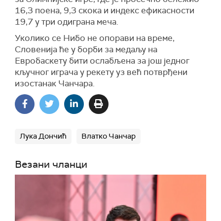
16,3 поена, 9,3 скока и индекс ефикасности
19,7 у три одиграна меча.
Уколико се Нибо не опорави на време,
Словенија ће у борби за медаљу на
Евробаскету бити ослабљена за још једног
кључног играча у рекету уз већ потврђени
изостанак Чанчара.
Лука Дончић
Влатко Чанчар
Везани чланци