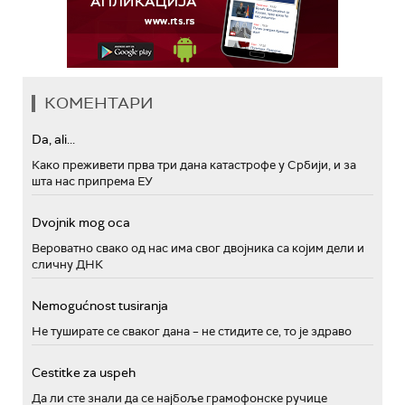
КОМЕНТАРИ
Da, ali...
Како преживети прва три дана катастрофе у Србији, и за
шта нас припрема ЕУ
Dvojnik mog oca
Вероватно свако од нас има свог двојника са којим дели и
сличну ДНК
Nemogućnost tusiranja
Не туширате се сваког дана – не стидите се, то је здраво
Cestitke za uspeh
Да ли сте знали да се најбоље грамофонске ручице