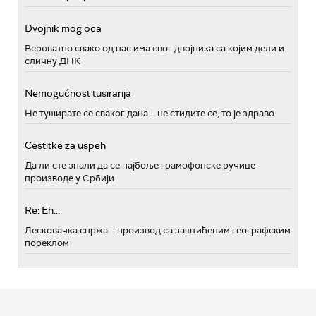
Dvojnik mog oca
Вероватно свако од нас има свог двојника са којим дели и
сличну ДНК
Nemogućnost tusiranja
Не туширате се сваког дана – не стидите се, то је здраво
Cestitke za uspeh
Да ли сте знали да се најбоље грамофонске ручице
производе у Србији
Re: Eh...
Лесковачка спржа – производ са заштићеним географским
пореклом