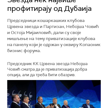
профитирају од Дубаија
Председници кошаркашких клубова
Црвена звезда и Партизан, Небојша Човић
и Остоја Мијаиловић, дали су своје
мишљење на тему приватизације клубова
на панелу који је одржан у оквиру Копаоник
бизнис форума.
Председник КК Црвена звезда Небојша
Човић сматра да је приватизација добра
опција, али да треба бити обазрив.