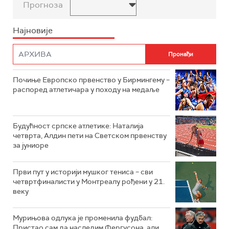
Прогноза
Најновије
Почиње Европско првенство у Бирмингему –
распоред атлетичара у походу на медаље
Будућност српске атлетике: Наталија
четврта, Алдин пети на Светском првенству
за јуниоре
Први пут у историји мушког тениса – сви
четвртфиналисти у Монтреалу рођени у 21.
веку
Мурињова одлука је променила фудбал:
Пристао сам да наследим Фергусона, али