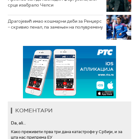
срце изабрало Челси
Драгојевић имао кошмарни деби за Ренџерс
– скривио пенал, па замењен на полувремену
КОМЕНТАРИ
Da, ali...
Како преживети прва три дана катастрофе у Србији, и за
шта нас припрема ЕУ