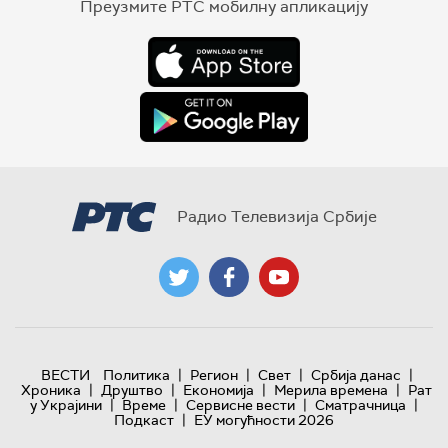
Преузмите РТС мобилну апликацију
Радио Телевизија Србије
|
|
|
|
ВЕСТИ
Политика
Регион
Свет
Србија данас
|
|
|
|
Хроника
Друштво
Економија
Мерила времена
Рат
|
|
|
|
у Украјини
Време
Сервисне вести
Сматрачница
|
Подкаст
ЕУ могућности 2026