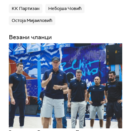
КК Партизан
Небојша Човић
Остоја Мијаиловић
Везани чланци