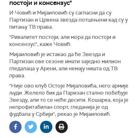
постоји и консензус"
И Човић и Мијаиловић су сагласни да су
Партизан и Црвена звезда потцењени кад су у
питању ТВ права.
"Ривалитет постоји, али мора да постоји и
консензус", каже Човић.
Мијаиловић је истакао да ће Звезда и
Партизан ове сезоне имати заједно милион
гледалаца у Арени, али немају ништа од ТВ
права.
"Није ово клуб Остоје Мијаловића, него армије
људи. Желело бих да Паризан стално побеђује
Звезду, али то се неће десити. Кошарка, која је
непрофитабилан спорт, гледанија је од
фудбала у Србији", рекао је Мијаиловић.