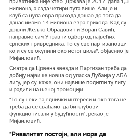
приватника није хтео. Држава је 2017. дала 1,3
милиона, а сада четири пута више. Али је и
клуб са нула евра прихода дошао до тога да
данас имамо 14 милиона евра прихода. Кад су
дошли Жељко Обрадовић и Зоран Савић,
направио сам Управни одбор од највећих
српских привредника. То су све партизановци
који су се окупили око истог циља", објаснио је
Мијаиловић.
Сматра да Црвена звезда и Партизан треба да
добију највише новца од уласка Дубаија у АБА
лигу, јер су, каже, они највише подигли ту лигу
и радили на њеној промоцији.
"То су неки заједнички интереси и око тога не
треба да се свађамо, да би клубови
функционисали у будућности", рекао је
Мијаиловић.
"Ривалитет постоји, али мора да