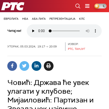
РТС
ЕВРОЛИГА
НБА
АБА ЛИГА
РЕПРЕЗЕНТАЦИЈА
КЛС
Читај ми!
ИЗВОР:
УТОРАК, 05.03.2024, 19:17 -> 20:09
РТС, ТАНЈУГ
Човић: Држава ће увек
улагати у клубове;
Мијаиловић: Партизан и
Звезда нек највише