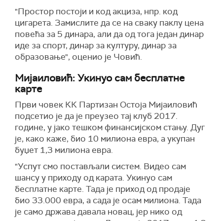
"Простор постоји и код акциза, нпр. код
цигарета. Замислите да се на сваку паклу цена
повећа за 5 динара, али да од тога један динар
иде за спорт, динар за културу, динар за
образовање", оценио је Човић.
Мијаиловић: Укинуо сам бесплатне
карте
Први човек КК Партизан Остоја Мијаиловић
подсетио је да је преузео тај клуб 2017.
године, у јако тешком финансијском стању. Дуг
је, како каже, био 10 милиона евра, а укупан
буџет 1,3 милиона евра.
"Успут смо постављали систем. Видео сам
шансу у приходу од карата. Укинуо сам
бесплатне карте. Тада је приход од продаје
био 33.000 евра, а сада је осам милиона. Тада
је само држава давала новац, јер нико од