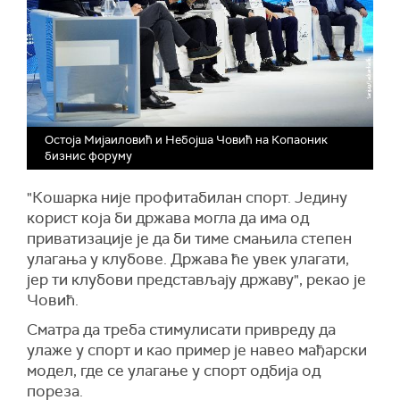
Остоја Мијаиловић и Небојша Човић на Копаоник
бизнис форуму
"Кошарка није профитабилан спорт. Једину
корист која би држава могла да има од
приватизације је да би тиме смањила степен
улагања у клубове. Држава ће увек улагати,
јер ти клубови представљају државу", рекао је
Човић.
Сматра да треба стимулисати привреду да
улаже у спорт и као пример је навео мађарски
модел, где се улагање у спорт одбија од
пореза.