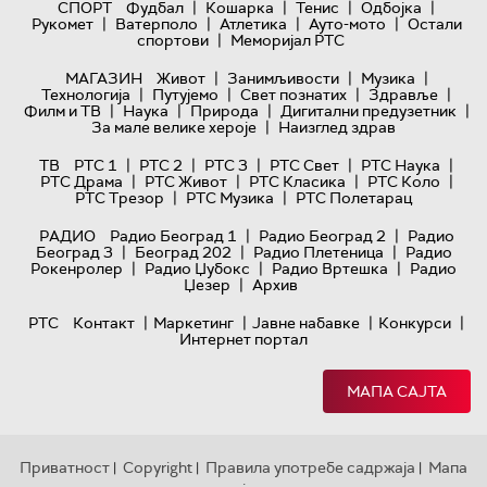
|
|
|
|
СПОРТ
Фудбал
Кошарка
Тенис
Одбојка
|
|
|
|
Рукомет
Ватерполо
Атлетика
Ауто-мото
Остали
|
спортови
Меморијал РТС
|
|
|
МАГАЗИН
Живот
Занимљивости
Музика
|
|
|
|
Технологијa
Путујемо
Свет познатих
Здравље
|
|
|
|
Филм и ТВ
Наука
Природа
Дигитални предузетник
|
За мале велике хероје
Наизглед здрав
|
|
|
|
|
ТВ
РТС 1
РТС 2
РТС 3
РТС Свет
РТС Наука
|
|
|
|
РТС Драма
РТС Живот
РТС Класика
РТС Коло
|
|
РТС Трезор
РТС Музика
РТС Полетарац
|
|
РАДИО
Радио Београд 1
Радио Београд 2
Радио
|
|
|
Београд 3
Београд 202
Радио Плетеница
Радио
|
|
|
Рокенролер
Радио Џубокс
Радио Вртешка
Радио
|
Џезер
Архив
|
|
|
|
РТС
Контакт
Маркетинг
Јавне набавке
Конкурси
Интернет портал
МАПА САЈТА
Приватност
Copyright
Правила употребе садржаја
Мапа
|
|
|