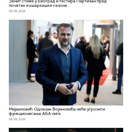
Зенит стиже у Беогрaд и тестира Партизан пред
почетак кошаркашке сезоне
09. 08. 2026.
Мијаиловић: Одлазак Војиновића неће угрозити
функционисање АБА лиге
08. 08. 2026.