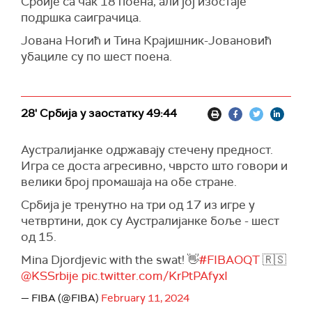
Србије са чак 18 поена, али јој изостаје
подршка саиграчица.
Јована Ногић и Тина Крајишник-Јовановић
убациле су по шест поена.
28' Србија у заостатку 49:44
Аустралијанке одржавају стечену предност.
Игра се доста агресивно, чврсто што говори и
велики број промашаја на обе стране.
Србија је тренутно на три од 17 из игре у
четвртини, док су Аустралијанке боље - шест
од 15.
Mina Djordjevic with the swat! 👋
#FIBAOQT
🇷🇸
@KSSrbije
pic.twitter.com/KrPtPAfyxI
— FIBA (@FIBA)
February 11, 2024