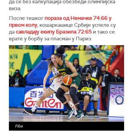
да се без калкулација обезбеди олимпијска
виза.
После тешког
пораза од Немачке 74:66 у
првом колу
, кошаркашице Србије успеле су
да
савладају екипу Бразила 72:65
и тако се
врате у борбу за пласман у Париз.
Fiba