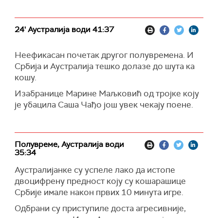
24' Аустралија води 41:37
Неефикасан почетак другог полувремена. И
Србија и Аустралија тешко долазе до шута ка
кошу.
Изабранице Марине Маљковић од тројке коју
је убацила Саша Чађо још увек чекају поене.
Полувреме, Аустралија води
35:34
Аустралијанке су успеле лако да истопе
двоцифрену предност коју су кошарашице
Србије имале након првих 10 минута игре.
Одбрани су приступиле доста агресивније,