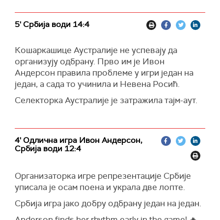
5' Србија води 14:4
Кошаркашице Аустралије не успевају да
организују одбрану. Прво им је Ивон
Андерсон правила проблеме у игри један на
један, а сада то учинила и Невена Росић.
Селекторка Аустралије је затражила тајм-аут.
4' Одлична игра Ивон Андерсон,
Србија води 12:4
Организаторка игре репрезентације Србије
уписала је осам поена и украла две лопте.
Србија игра јако добру одбрану један на један.
Anderson finds her rhythm early in the game! 🔥