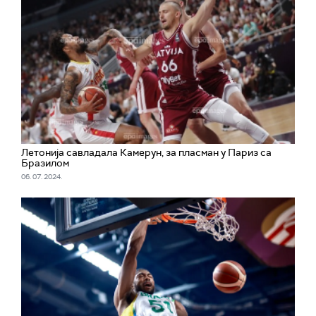
Летонија савладала Камерун, за пласман у Париз са
Бразилом
06. 07. 2024.