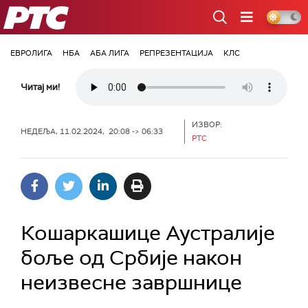
РТС
ЕВРОЛИГА
НБА
АБА ЛИГА
РЕПРЕЗЕНТАЦИЈА
КЛС
Читај ми!
ИЗВОР:
НЕДЕЉА, 11.02.2024, 20:08 -> 06:33
РТС
Кошаркашице Аустралије
боље од Србије након
неизвесне завршнице