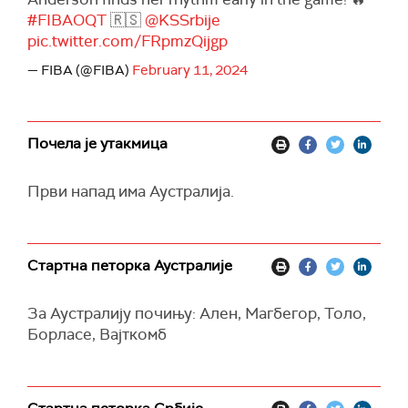
#FIBAOQT
🇷🇸
@KSSrbije
pic.twitter.com/FRpmzQijgp
— FIBA (@FIBA)
February 11, 2024
Почела је утакмица
Први напад има Аустралија.
Стартна петорка Аустралије
За Аустралију почињу: Ален, Магбегор, Толо,
Борласе, Вајткомб