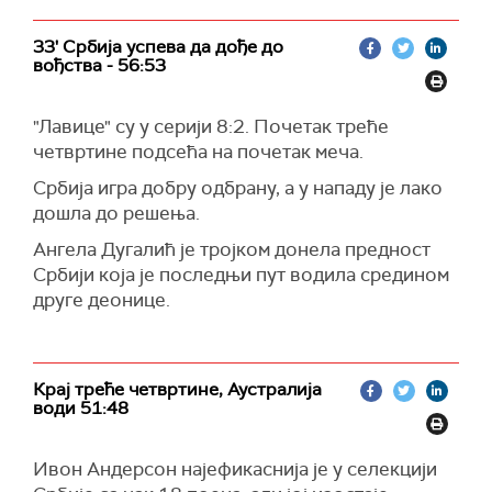
33' Србија успева да дође до
вођства - 56:53
"Лавице" су у серији 8:2. Почетак треће
четвртине подсећа на почетак меча.
Србија игра добру одбрану, а у нападу је лако
дошла до решења.
Ангела Дугалић је тројком донела предност
Србији која је последњи пут водила средином
друге деонице.
Крај треће четвртине, Аустралија
води 51:48
Ивон Андерсон најефикаснија је у селекцији