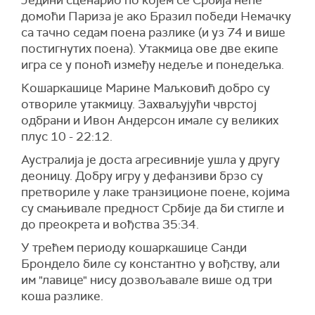
Једини сценарио по којем се Србија неће
домоћи Париза је ако Бразил победи Немачку
са тачно седам поена разлике (и уз 74 и више
постигнутих поена). Утакмица ове две екипе
игра се у поноћ између недеље и понедељка.
Кошаркашице Марине Маљковић добро су
отвориле утакмицу. Захваљујући чврстој
одбрани и Ивон Андерсон имале су великих
плус 10 - 22:12.
Аустралија је доста агресивније ушла у другу
деоницу. Добру игру у дефанзиви брзо су
претвориле у лаке транзиционе поене, којима
су смањивале предност Србије да би стигле и
до преокрета и вођства 35:34.
У трећем периоду кошаркашице Санди
Брондело биле су константно у вођству, али
им "лавице" нису дозвољавале више од три
коша разлике.