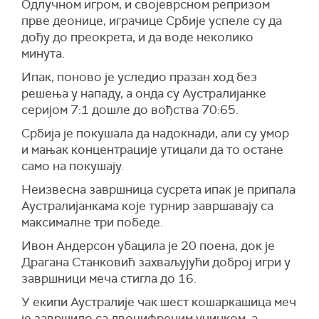
Одлучном игром, и својеврсном репризом
прве деонице, играчице Србије успеле су да
дођу до преокрета, и да воде неколико
минута.
Ипак, поново је уследио празан ход без
решења у нападу, а онда су Аустралијанке
серијом 7:1 дошле до вођства 70:65.
Србија је покушала да надокнади, али су умор
и мањак концентрације утицали да то остане
само на покушају.
Неизвесна завршница сусрета ипак је припала
Аустралијанкама које турнир завршавају са
максималне три победе.
Ивон Андерсон убацила је 20 поена, док је
Драгана Станковић захваљујући доброј игри у
завршници меча стигла до 16.
У екипи Аустралије чак шест кошаркашица меч
је завршило са двоцифреним учинком, а