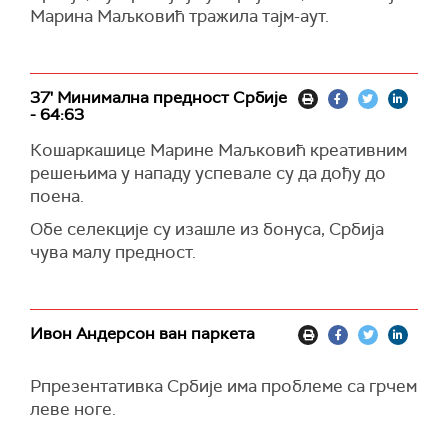
Марина Маљковић тражила тајм-аут.
37' Минимална предност Србије
- 64:63
Кошаркашице Марине Маљковић креативним
решењима у нападу успевале су да дођу до
поена.
Обе селекције су изашле из бонуса, Србија
чува малу предност.
Ивон Андерсон ван паркета
Рпрезентативка Србије има проблеме са грчем
леве ноге.