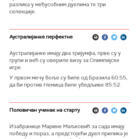
разлика у међусобним дуелима те три
селекције.
Аустралијанке перфектне
Аустралијанке имају два тријумфа, прве су у
групи и већ су овериле визу за Олимпијске
игре.
У првом мечу боље су биле од Бразила 60:55,
да би против Немица биле убедљиве 85:52.
Половичан учинак на старту
Изабранице Марине Маљковић за сада имају
победу и пораз, а предстојећи дуел прилика је