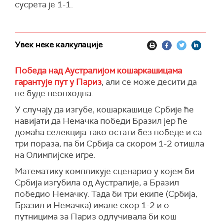
сусрета је 1-1.
Увек неке калкулације
Победа над Аустралијом кошаркашицама
гарантује пут у Париз
, али се може десити да
не буде неопходна.
У случају да изгубе, кошаркашице Србије ће
навијати да Немачка победи Бразил јер ће
домаћа селекција тако остати без победе и са
три пораза, па би Србија са скором 1-2 отишла
на Олимпијске игре.
Математику компликује сценарио у којем би
Србија изгубила од Аустралије, а Бразил
победио Немачку. Тада би три екипе (Србија,
Бразил и Немачка) имале скор 1-2 и о
путницима за Париз одлучивала би кош