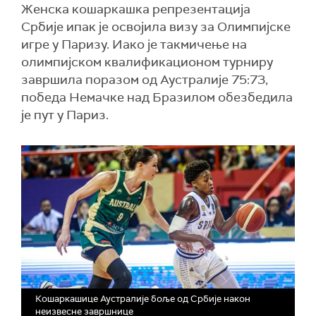
Женска кошаркашка репрезентација
Србије ипак је освојила визу за Олимпијске
игре у Паризу. Иако је такмичење на
олимпијском квалификационом турниру
завршила поразом од Аустралије 75:73,
победа Немачке над Бразилом обезбедила
је пут у Париз.
Кошаркашице Аустралије боље од Србије након
неизвесне завршнице