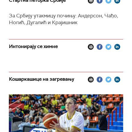
Стартна петорка Србије
За Србију утакмицу почињу: Андерсон, Чађо,
Ногић, Дугалић и Крајишник
Интонирају се химне
Кошаркашице на загревању