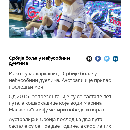
Србија боља у међусобним
дуелима
Иако су кошаркашице Србије боље у
међусобним дуелима, Аустралији је припао
последњи меч.
Од 2015. репрезентације су се састале пет
пута, а кошаркашице које води Марина
Маљковић имају четири победе и пораз.
Аустралија и Србија последња два пута
састале су се пре две године, а скор из тих