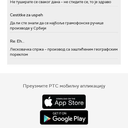
Не туширате се сваког дана – не стидите се, то је здраво
Cestitke za uspeh
Да ли сте знали да се најбоље грамофонске ручице
производе у Србији
Re: Eh...
Лесковачка спржа – производ са заштићеним географским
пореклом
Преузмите РТС мобилну апликацију