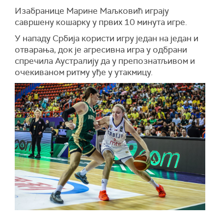
Изабранице Марине Маљковић играју
савршену кошарку у првих 10 минута игре.
У нападу Србија користи игру један на један и
отварања, док је агресивна игра у одбрани
спречила Аустралију да у препознатљивом и
очекиваном ритму уђе у утакмицу.