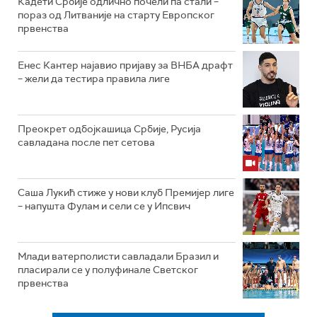
Кадети Србије одлично почели па стали –
пораз од Литваније на старту Европског
првенства
Енес Кантер најавио пријаву за ВНБА драфт
– жели да тестира правила лиге
Преокрет одбојкашица Србије, Русија
савладана после пет сетова
Саша Лукић стиже у нови клуб Премијер лиге
– напушта Фулам и сели се у Ипсвич
Млади ватерполисти савладали Бразил и
пласирали се у полуфинале Светског
првенства