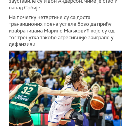
зауставиле су Ивон Андерсон, чиме је стао и
напад Србије.
На почетку четвртине су са доста
транзиционих поена успеле брзо да приђу
изабраницама Марине Маљковић које су од
тог тренутка такође агресивније заиграле у
дефанзиви.