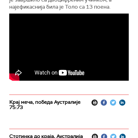
најефикаснија била је Толо са 13 поена.
Крај меча, победа Аустралије
75:73
Стотинка до краја, Аустралија