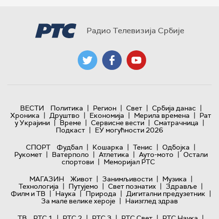
Радио Телевизија Србије
|
|
|
|
ВЕСТИ
Политика
Регион
Свет
Србија данас
|
|
|
|
Хроника
Друштво
Економија
Мерила времена
Рат
|
|
|
|
у Украјини
Време
Сервисне вести
Сматрачница
|
Подкаст
ЕУ могућности 2026
|
|
|
|
СПОРТ
Фудбал
Кошарка
Тенис
Одбојка
|
|
|
|
Рукомет
Ватерполо
Атлетика
Ауто-мото
Остали
|
спортови
Меморијал РТС
|
|
|
МАГАЗИН
Живот
Занимљивости
Музика
|
|
|
|
Технологијa
Путујемо
Свет познатих
Здравље
|
|
|
|
Филм и ТВ
Наука
Природа
Дигитални предузетник
|
За мале велике хероје
Наизглед здрав
|
|
|
|
|
ТВ
РТС 1
РТС 2
РТС 3
РТС Свет
РТС Наука