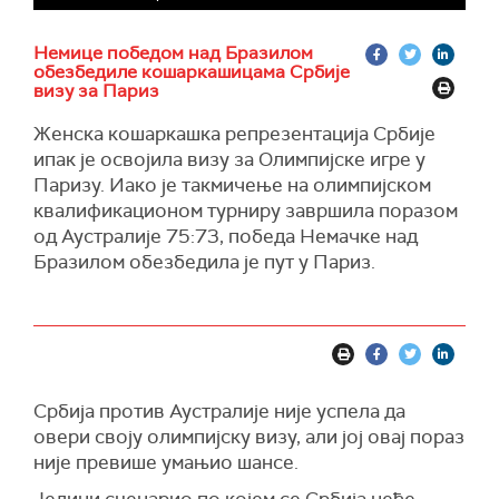
Немице победом над Бразилом
обезбедиле кошаркашицама Србије
визу за Париз
Женска кошаркашка репрезентација Србије
ипак је освојила визу за Олимпијске игре у
Паризу. Иако је такмичење на олимпијском
квалификационом турниру завршила поразом
од Аустралије 75:73, победа Немачке над
Бразилом обезбедила је пут у Париз.
Србија против Аустралије није успела да
овери своју олимпијску визу, али јој овај пораз
није превише умањио шансе.