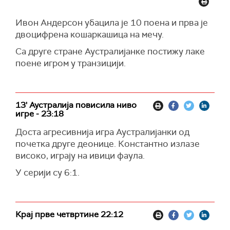
Ивон Андерсон убацила је 10 поена и прва је
двоцифрена кошаркашица на мечу.
Са друге стране Аустралијанке постижу лаке
поене игром у транзицији.
13' Аустралија повисила ниво
игре - 23:18
Доста агресивнија игра Аустралијанки од
почетка друге деонице. Константно излазе
високо, играју на ивици фаула.
У серији су 6:1.
Крај прве четвртине 22:12