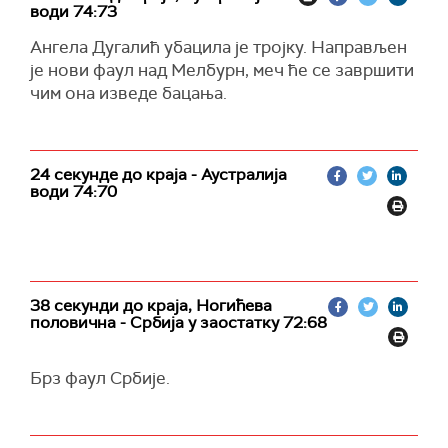
води 74:73
Ангела Дугалић убацила је тројку. Направљен
је нови фаул над Мелбурн, меч ће се завршити
чим она изведе бацања.
24 секунде до краја - Аустралија
води 74:70
38 секунди до краја, Ногићева
половична - Србија у заостатку 72:68
Брз фаул Србије.