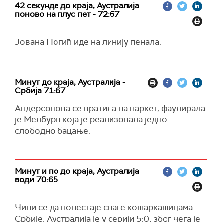
42 секунде до краја, Аустралија
поново на плус пет - 72:67
Јована Ногић иде на линију пенала.
Минут до краја, Аустралија -
Србија 71:67
Андерсонова се вратила на паркет, фаулирала
је Мелбурн која је реализовала једно
слободно бацање.
Минут и по до краја, Аустралија
води 70:65
Чини се да понестаје снаге кошаркашицама
Србије, Аустралија је у серији 5:0, због чега је