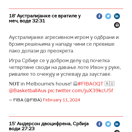
18' Аустралијанке се вратиле у
меч, воде 32:31
Аустралијанке агресивном игром у одбрани и
брзим решењима у нападу чини се превише
лако долази до преокрета.
Игра Србије се у добром делу од почетка
четвртине своди на давање лоте Ивон у руке,
ривалке то очекују и успевају да зауставе.
𝐍𝐎𝐓 in Melbourne's house! 🙅
#FIBAOQT
🇦🇺
@BasketballAus
pic.twitter.com/juX39kcU5f
— FIBA (@FIBA)
February 11, 2024
15' Андерсон двоцифрена, Србија
води 27:23