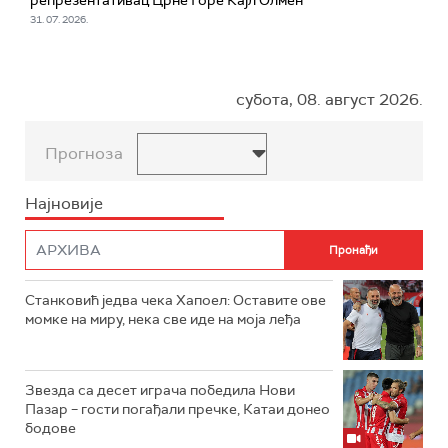
репрезентативац Црне Горе Кајл Олмен
31. 07. 2026.
субота, 08. август 2026.
Прогноза
Најновије
Станковић једва чека Хапоел: Оставите ове
момке на миру, нека све иде на моја леђа
Звезда са десет играча победила Нови
Пазар – гости погађали пречке, Катаи донео
бодове