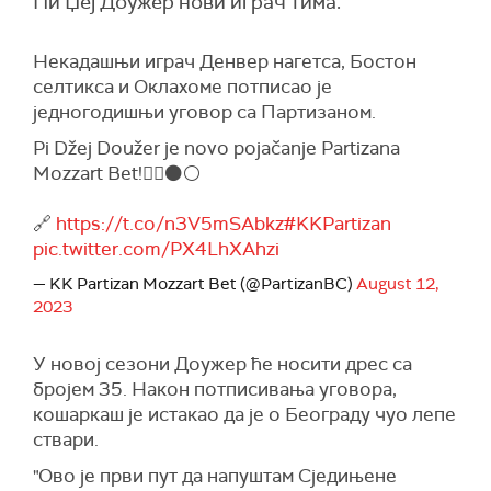
Пи Џеј Доужер нови играч тима.
Некадашњи играч Денвер нагетса, Бостон
селтикса и Оклахоме потписао је
једногодишњи уговор са Партизаном.
Pi Džej Doužer je novo pojačanje Partizana
Mozzart Bet!✊🏽⚫️⚪️
🔗
https://t.co/n3V5mSAbkz
#KKPartizan
pic.twitter.com/PX4LhXAhzi
— KK Partizan Mozzart Bet (@PartizanBC)
August 12,
2023
У новој сезони Доужер ће носити дрес са
бројем 35. Након потписивања уговора,
кошаркаш је истакао да је о Београду чуо лепе
ствари.
"Ово је први пут да напуштам Сједињене