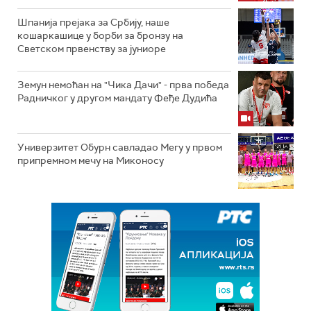
Шпанија прејакa за Србију, наше
кошаркашице у борби за бронзу на
Светском првенству за јуниоре
Земун немоћан на "Чика Дачи" - прва победа
Радничког у другом мандату Феђе Дудића
Универзитет Обурн савладао Мегу у првом
припремном мечу на Миконосу