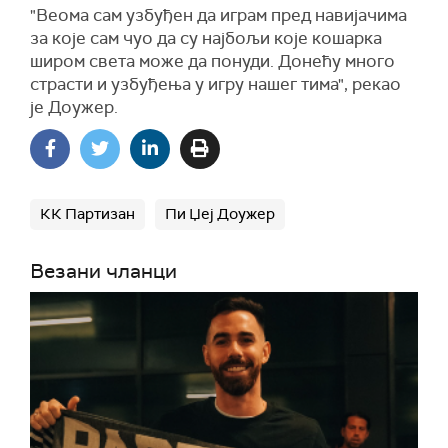
"Веома сам узбуђен да играм пред навијачима
за које сам чуо да су најбољи које кошарка
широм света може да понуди. Донећу много
страсти и узбуђења у игру нашег тима", рекао
је Доужер.
КК Партизан
Пи Џеј Доужер
Везани чланци