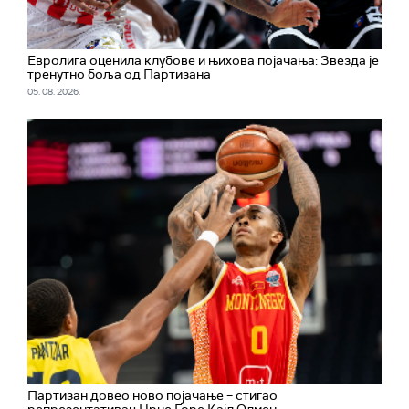
Евролига оценила клубове и њихова појачања: Звезда је
тренутно боља од Партизана
05. 08. 2026.
Партизан довео ново појачање – стигао