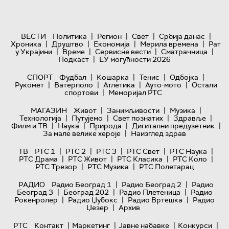
|
|
|
|
ВЕСТИ
Политика
Регион
Свет
Србија данас
|
|
|
|
Хроника
Друштво
Економија
Мерила времена
Рат
|
|
|
|
у Украјини
Време
Сервисне вести
Сматрачница
|
Подкаст
ЕУ могућности 2026
|
|
|
|
СПОРТ
Фудбал
Кошарка
Тенис
Одбојка
|
|
|
|
Рукомет
Ватерполо
Атлетика
Ауто-мото
Остали
|
спортови
Меморијал РТС
|
|
|
МАГАЗИН
Живот
Занимљивости
Музика
|
|
|
|
Технологијa
Путујемо
Свет познатих
Здравље
|
|
|
|
Филм и ТВ
Наука
Природа
Дигитални предузетник
|
За мале велике хероје
Наизглед здрав
|
|
|
|
|
ТВ
РТС 1
РТС 2
РТС 3
РТС Свет
РТС Наука
|
|
|
|
РТС Драма
РТС Живот
РТС Класика
РТС Коло
|
|
РТС Трезор
РТС Музика
РТС Полетарац
|
|
РАДИО
Радио Београд 1
Радио Београд 2
Радио
|
|
|
Београд 3
Београд 202
Радио Плетеница
Радио
|
|
|
Рокенролер
Радио Џубокс
Радио Вртешка
Радио
|
Џезер
Архив
|
|
|
|
РТС
Контакт
Маркетинг
Јавне набавке
Конкурси