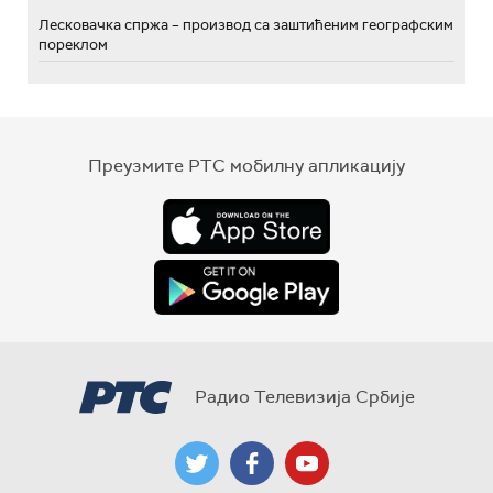
Лесковачка спржа – производ са заштићеним географским
пореклом
Преузмите РТС мобилну апликацију
Радио Телевизија Србије