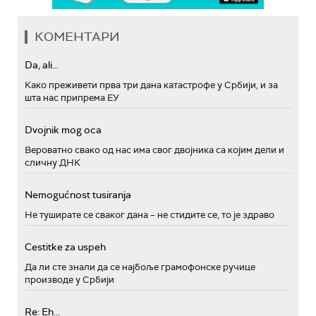
КОМЕНТАРИ
Da, ali...
Како преживети прва три дана катастрофе у Србији, и за
шта нас припрема ЕУ
Dvojnik mog oca
Вероватно свако од нас има свог двојника са којим дели и
сличну ДНК
Nemogućnost tusiranja
Не туширате се сваког дана – не стидите се, то је здраво
Cestitke za uspeh
Да ли сте знали да се најбоље грамофонске ручице
производе у Србији
Re: Eh...