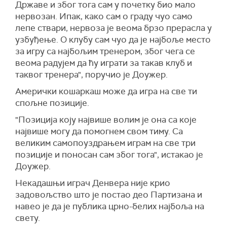
Државе и због тога сам у почетку био мало
нервозан. Ипак, како сам о граду чуо само
лепе ствари, нервоза је веома брзо прерасла у
узбуђење. О клубу сам чуо да је најбоље место
за игру са најбољим тренером, због чега се
веома радујем да ћу играти за такав клуб и
таквог тренера", поручио је Доужер.
Амерички кошаркаш може да игра на све ти
спољне позиције.
"Позиција коју највише волим је она са које
највише могу да помогнем свом тиму. Са
великим самопоуздрањем играм на све три
позиције и поносан сам због тога", истакао је
Доужер.
Некадашњи играч Денвера није крио
задовољство што је постао део Партизана и
навео је да је публика црно-белих најбоља на
свету.