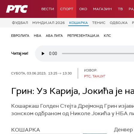
РТС
ВЕСТИ
СПОРТ
OKO
МАГАЗИН
ТВ
Р
ФУДБАЛ
МУНДИЈАЛ 2026
КОШАРКА
ТЕНИС
ОДБОЈКА
ЕВРОЛИГА
НБА
АБА ЛИГА
РЕПРЕЗЕНТАЦИЈА
КЛС
Читај ми!
ИЗВОР:
СУБОТА, 03.06.2023, 13:25 -> 13:30
РТС, ТАНЈУГ
Грин: Уз Карија, Јокића је н
Кошаркаш Голден Стејта Дрејмонд Грин изјавио
зонском одбраном од Николе Јокића у НБА ли
КОШАРКА
Денвер 