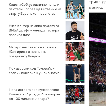
трипл-да
Кадети Србије одлично почели
великог
па стали – пораз од Литваније на
старту Европског првенства
Енес Кантер најавио пријаву за
ВНБА драфт – жели да тестира
правила лиге
Малерозни Еванс се вратио у
Жалгирис, па послат на
позајмицу у Лондон
Покушевски код Томовића -
српски кошаркаш у Локомотиви
Нова истрага око суперзвезде
Клиперса - "уградио" се у екран
од 100 милиона долара?