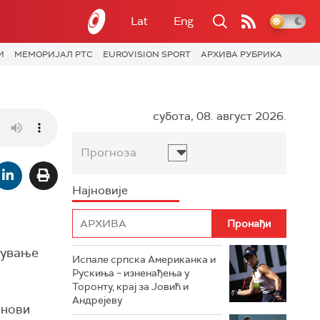
Lat
Eng
И
МЕМОРИЈАЛ РТС
EUROVISION SPORT
АРХИВА РУБРИКА
субота, 08. август 2026.
Прогноза
Најновије
чување
Испале српска Американка и
Рускиња – изненађења у
Торонту, крај за Јовић и
Андрејеву
 нови