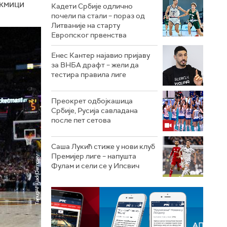
акмици
Кадети Србије одлично
почели па стали – пораз од
Литваније на старту
Европског првенства
Енес Кантер најавио пријаву
за ВНБА драфт – жели да
тестира правила лиге
Преокрет одбојкашица
Србије, Русија савладана
после пет сетова
Саша Лукић стиже у нови клуб
Премијер лиге – напушта
Фулам и сели се у Ипсвич