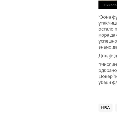
Никола 
"Зона фу
утакмици
остало п
мора да 
успешнос
знамо да
Додаје д
"Мислим 
одбраном
Џокер ће
убаци фл
НБА