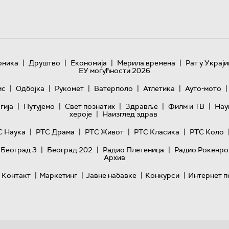
|
|
|
|
оника
Друштво
Економија
Мерила времена
Рат у Украји
ЕУ могућности 2026
|
|
|
|
|
|
ис
Одбојка
Рукомет
Ватерполо
Атлетика
Ауто-мото
|
|
|
|
|
гијa
Путујемо
Свет познатих
Здравље
Филм и ТВ
Нау
|
хероје
Наизглед здрав
|
|
|
|
С Наука
РТС Драма
РТС Живот
РТС Класика
РТС Коло
|
|
|
 Београд 3
Београд 202
Радио Плетеница
Радио Рокенро
Архив
|
|
|
|
Контакт
Маркетинг
Јавне набавке
Конкурси
Интернет п