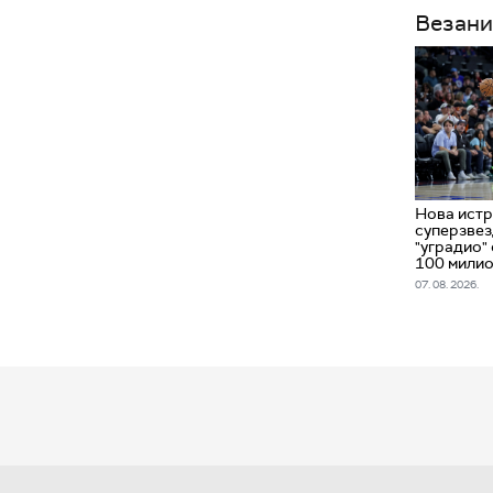
Везани
Нова истр
суперзвез
"уградио" 
100 милио
07. 08. 2026.