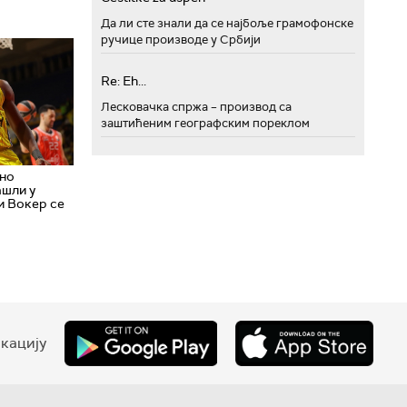
Да ли сте знали да се најбоље грамофонске
ручице производе у Србији
Re: Eh...
Лесковачка спржа – производ са
заштићеним географским пореклом
дно
ашли у
и Вокер се
кацију