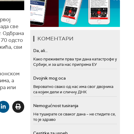
рвој
када све
у. Одбрана
КОМЕНТАРИ
а 70 одсто
кића, сви
Da, ali...
Како преживети прва три дана катастрофе у
Србији, и за шта нас припрема ЕУ
 зонском
Dvojnik mog oca
има, а
Вероватно свако од нас има свог двојника
ира или
са којим дели и сличну ДНК
Nemogućnost tusiranja
Не туширате се сваког дана – не стидите се,
то је здраво
Cestitke za uspeh