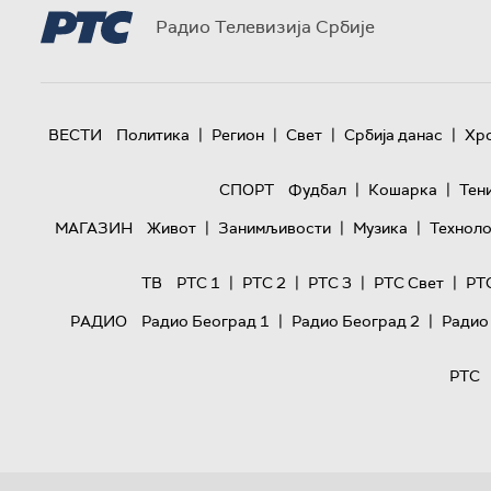
Радио Телевизија Србије
|
|
|
|
ВЕСТИ
Политика
Регион
Свет
Србија данас
Хр
|
|
СПОРТ
Фудбал
Кошарка
Тен
|
|
|
МАГАЗИН
Живот
Занимљивости
Музика
Техноло
|
|
|
|
ТВ
РТС 1
РТС 2
РТС 3
РТС Свет
РТ
|
|
РАДИО
Радио Београд 1
Радио Београд 2
Радио
РТС