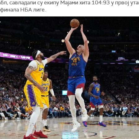
бл, савладали су екипу Мајами хита 104:93 у првој ут
 финала НБА лиге.