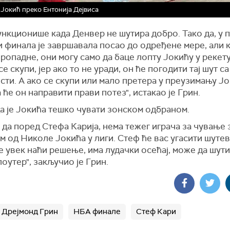
Јокић преко Ентонија Дејвиса
нкционише када Денвер не шутира добро. Тако да, у п
 финала је завршавала посао до одређене мере, али 
ропадне, они могу само да баце лопту Јокићу у рекет
се скупи, јер ако то не уради, он ће погодити тај шут с
ти. А ако се скупи или мало претера у преузимању Јо
 ће он направити прави потез", истакао је Грин.
а је Јокића тешко чувати зонском одбраном.
да поред Стефа Карија, нема тежег играча за чување
 од Николе Јокића у лиги. Стеф ће вас угасити шутев
 увек наћи решење, има лудачки осећај, може да шут
оутер", закључио је Грин.
Дрејмонд Грин
НБА финале
Стеф Кари