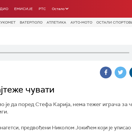
АДИО
ЕМИСИЈЕ
РТС
Остало
РУКОМЕТ
ВАТЕРПОЛО
АТЛЕТИКА
АУТО-МОТО
ОСТАЛИ СПОРТОВ
ајтеже чувати
 је да поред Стефа Карија, нема тежег играча за 
ги.
нагетси, предвођени Николом Јокићем који је уписао