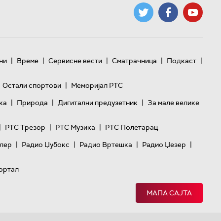
|
|
|
|
|
ни
Време
Сервисне вести
Сматрачница
Подкаст
|
Остали спортови
Меморијал РТС
|
|
|
ка
Природа
Дигитални предузетник
За мале велике
|
|
|
РТС Трезор
РТС Музика
РТС Полетарац
|
|
|
|
лер
Радио Џубокс
Радио Вртешка
Радио Џезер
ортал
МАПА САЈТА