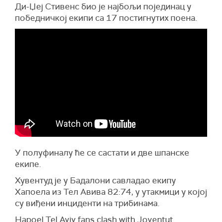
Ди-Џеј Стивенс био је најбољи појединац у
победничкој екипи са 17 постигнутих поена.
У полуфиналу ће се састати и две шпанске
екипе.
Хувентуд је у Бадалони савладао екипу
Хапоела из Тел Авива 82:74, у утакмици у којој
су виђени инциденти на трибинама.
Hapoel Tel Aviv fans clash with Joventut