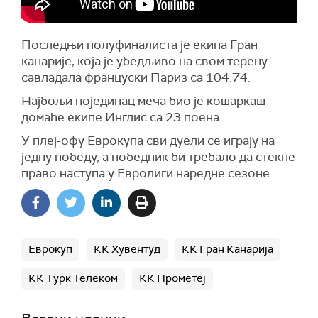
Последњи полуфиналиста је екипа Гран
канарије, која је убедљиво на свом терену
савладала француски Париз са 104:74.
Најбољи појединац меча био је кошаркаш
домаће екипе Инглис са 23 поена.
У плеј-офу Еврокупа сви дуели се играју на
једну победу, а победник би требало да стекне
право наступа у Евролиги наредне сезоне.
Еврокуп
КК Хувентуд
КК Гран Канарија
КК Турк Телеком
КК Прометеј