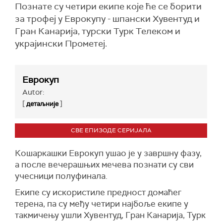
Познате су четири екипе које ће се борити
за трофеј у Еврокупу - шпански Хувентуд и
Гран Канарија, турски Турк Телеком и
украјински Прометеј.
Еврокуп
Autor:
[
]
детаљније
СВЕ ЕПИЗОДЕ СЕРИЈАЛА
Кошаркашки Еврокуп ушао је у завршну фазу,
а после вечерашњих мечева познати су сви
учесници полуфинала.
Екипе су искористиле предност домаћег
терена, па су међу четири најбоље екипе у
такмичењу ушли Хувентуд, Гран Канарија, Турк