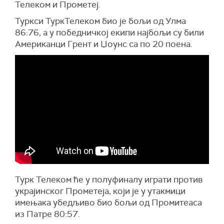
Телеком и Прометеј.
Туркси ТуркТелеком био је бољи од Улма
86:76, а у победничкој екипи најбољи су били
Американци Грент и Џоунс са по 20 поена.
Турк Телеком ће у полуфиналу играти против
украјинског Прометеја, који је у утакмици
имењака убедљиво био бољи од Промитеаса
из Патре 80:57.