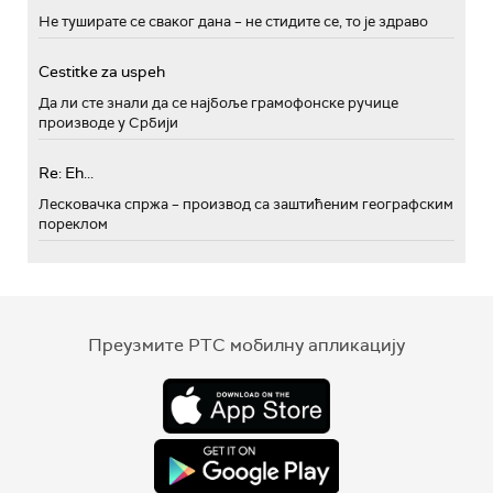
Не туширате се сваког дана – не стидите се, то је здраво
Cestitke za uspeh
Да ли сте знали да се најбоље грамофонске ручице
производе у Србији
Re: Eh...
Лесковачка спржа – производ са заштићеним географским
пореклом
Преузмите РТС мобилну апликацију