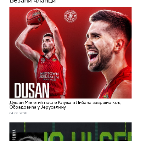
Везани чланци
Душан Милетић после Клужа и Либана завршио код
Обрадовића у Јерусалиму
04. 08. 2026.