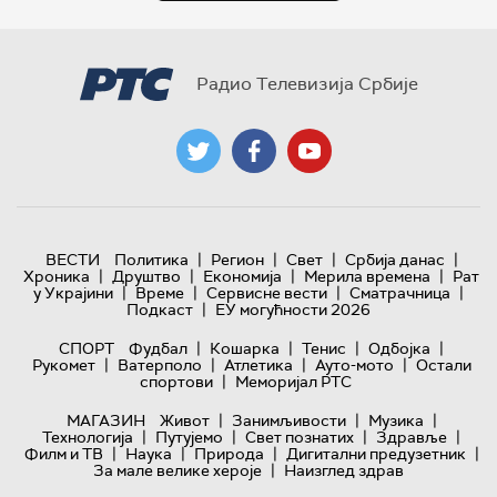
Радио Телевизија Србије
|
|
|
|
ВЕСТИ
Политика
Регион
Свет
Србија данас
|
|
|
|
Хроника
Друштво
Економија
Мерила времена
Рат
|
|
|
|
у Украјини
Време
Сервисне вести
Сматрачница
|
Подкаст
ЕУ могућности 2026
|
|
|
|
СПОРТ
Фудбал
Кошарка
Тенис
Одбојка
|
|
|
|
Рукомет
Ватерполо
Атлетика
Ауто-мото
Остали
|
спортови
Меморијал РТС
|
|
|
МАГАЗИН
Живот
Занимљивости
Музика
|
|
|
|
Технологијa
Путујемо
Свет познатих
Здравље
|
|
|
|
Филм и ТВ
Наука
Природа
Дигитални предузетник
|
За мале велике хероје
Наизглед здрав