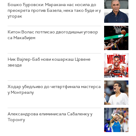
Бошко Ђуровски: Маракана нас носила до
преокрета против Базела, нека тако буде и у
уторак
Китон Волас потписао двогодишњи уговор
са Макабијем
Ник Вајлер-Баб нови кошаркаш Црвене
звезде
Ходар убедљиво до четвртфинала мастерса
у Монтреалу
Александрова елиминисала Сабаленку у
Торонту