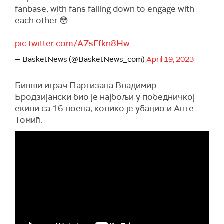
fanbase, with fans falling down to engage with
each other 😳
pic.twitter.com/A7sFfkn8Hw
— BasketNews (@BasketNews_com)
April 19, 2023
Бивши играч Партизана Владимир
Бродзијански био је најбољи у победничкој
екипи са 16 поена, колико је убацио и Анте
Томић.