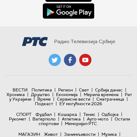
Радио Телевизија Србије
|
|
|
|
ВЕСТИ
Политика
Регион
Свет
Србија данас
|
|
|
|
Хроника
Друштво
Економија
Мерила времена
Рат
|
|
|
|
у Украјини
Време
Сервисне вести
Сматрачница
|
Подкаст
ЕУ могућности 2026
|
|
|
|
СПОРТ
Фудбал
Кошарка
Тенис
Одбојка
|
|
|
|
Рукомет
Ватерполо
Атлетика
Ауто-мото
Остали
|
спортови
Меморијал РТС
|
|
|
МАГАЗИН
Живот
Занимљивости
Музика