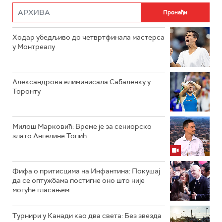
Ходар убедљиво до четвртфинала мастерса
у Монтреалу
Александрова елиминисала Сабаленку у
Торонту
Милош Марковић: Време је за сениорско
злато Ангелине Топић
Фифа о притисцима на Инфантина: Покушај
да се оптужбама постигне оно што није
могуће гласањем
Турнири у Канади као два света: Без звезда