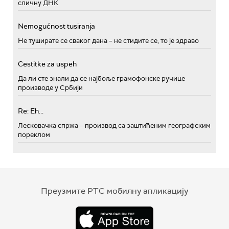
сличну ДНК
Nemogućnost tusiranja
Не туширате се сваког дана – не стидите се, то је здраво
Cestitke za uspeh
Да ли сте знали да се најбоље грамофонске ручице
производе у Србији
Re: Eh...
Лесковачка спржа – производ са заштићеним географским
пореклом
Преузмите РТС мобилну апликацију