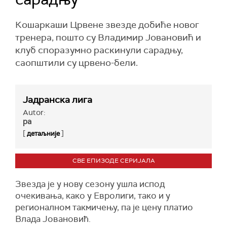
Кошаркаши Црвене звезде добиће новог
тренера, пошто су Владимир Јовановић и
клуб споразумно раскинули сарадњу,
саопштили су црвено-бели.
Јадранска лига
Autor:
ра
[
]
детаљније
СВЕ ЕПИЗОДЕ СЕРИЈАЛА
Звезда је у нову сезону ушла испод
очекивања, како у Евролиги, тако и у
регионалном такмичењу, па је цену платио
Влада Јовановић.