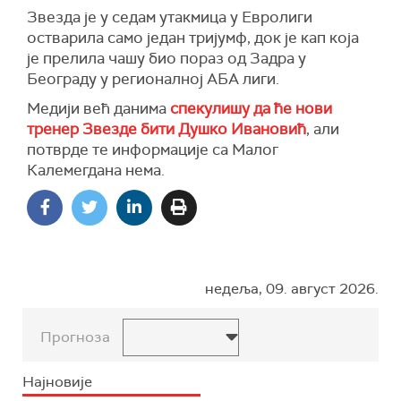
Звезда је у седам утакмица у Евролиги
остварила само један тријумф, док је кап која
је прелила чашу био пораз од Задра у
Београду у регионалној АБА лиги.
Медији већ данима
спекулишу да ће нови
тренер Звезде бити Душко Ивановић
, али
потврде те информације са Малог
Калемегдана нема.
недеља, 09. август 2026.
Прогноза
Најновије