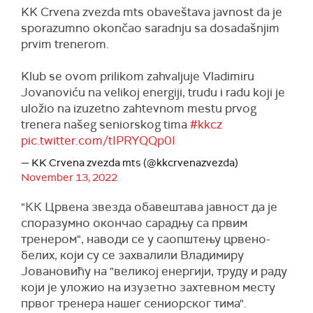
KK Crvena zvezda mts obaveštava javnost da je
sporazumno okončao saradnju sa dosadašnjim
prvim trenerom.
Klub se ovom prilikom zahvaljuje Vladimiru
Jovanoviću na velikoj energiji, trudu i radu koji je
uložio na izuzetno zahtevnom mestu prvog
trenera našeg seniorskog tima
#kkcz
pic.twitter.com/tIPRYQQp0I
— KK Crvena zvezda mts (@kkcrvenazvezda)
November 13, 2022
"КК Црвена звезда обавештава јавност да је
споразумно окончао сарадњу са првим
тренером", наводи се у саопштењу црвено-
белих, који су се захвалили Владимиру
Јовановићу на "великој енергији, труду и раду
који је уложио на изузетно захтевном месту
првог тренера нашег сениорског тима".