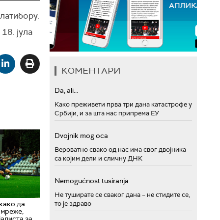
латибору.
18. јула
КОМЕНТАРИ
Da, ali...
Како преживети прва три дана катастрофе у
Србији, и за шта нас припрема ЕУ
Dvojnik mog oca
Вероватно свако од нас има свог двојника
са којим дели и сличну ДНК
Nemogućnost tusiranja
Не туширате се сваког дана – не стидите се,
то је здраво
како да
 мреже,
алиста за