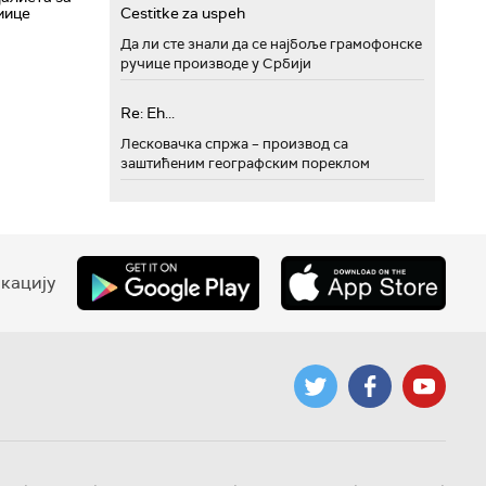
Cestitke za uspeh
мице
Да ли сте знали да се најбоље грамофонске
ручице производе у Србији
Re: Eh...
Лесковачка спржа – производ са
заштићеним географским пореклом
кацију