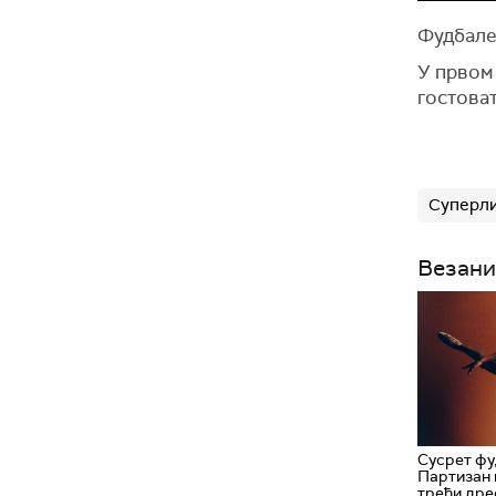
Фудбале
У првом 
гостоват
Суперли
Везани
Сусрет фу
Партизан
трећи дре