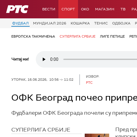
РТС
ВЕСТИ
СПОРТ
OKO
МАГАЗИН
ТВ
Р
ФУДБАЛ
МУНДИЈАЛ 2026
КОШАРКА
ТЕНИС
ОДБОЈКА
ЕВРОПСКА ТАКМИЧЕЊА
СУПЕРЛИГА СРБИЈЕ
ЛИГЕ ПЕТИЦЕ
РЕП
Читај ми!
ИЗВОР:
УТОРАК, 16.06.2026, 10:56 -> 11:02
РТС
ОФК Београд почео припре
Фудбалери ОФК Београда почели су припреме з
СУПЕРЛИГА СРБИЈЕ
Пред прв
клупски