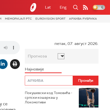
Lat
Eng
И
МЕМОРИЈАЛ РТС
EUROVISION SPORT
АРХИВА РУБРИКА
петак, 07. август 2026.
Прогноза
Најновије
Покушевски код Томовића -
српски кошаркаш у
Локомотиви
у се
азовима.