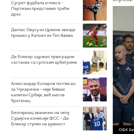
Сусрет фудбала и плеса -
Партизан представио трећи
дрес
Даглас Овусу из Црвене звезде
прешао у Хапоел из Тел Авива
Де Блекер одржао први радни
састанак са српским арбитрима
Александар Коларов потписао
за Чукарички – није бивши
капитен Србије, већ његов
братанац
Белгијанац званично на челу
Судијске комисије ФСС – Де
Блекер ступио на дужност
ОФК Бео