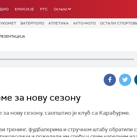
АДИО
ЕМИСИЈЕ
РТС
Остало
РУКОМЕТ
ВАТЕРПОЛО
АТЛЕТИКА
АУТО-МОТО
ОСТАЛИ СПОРТОВ
РЕЗЕНТАЦИЈА
ме за нову сезону
а нову сезону, саопштио је клуб са Карабурме.
и тренинг, фудбалерима и стручном штабу обратили с
 руководици и пожелели им срећу у свим наредним из