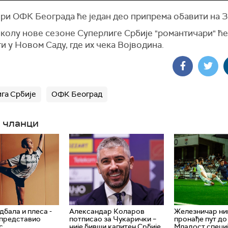
ри ОФК Београда ће један део припрема обавити на З
колу нове сезоне Суперлиге Србије "романтичари" ће 
и у Новом Саду, где их чека Војводина.
га Србије
ОФК Београд
 чланци
дбала и плеса -
Александар Коларов
Железничар ни
 представио
потписао за Чукарички –
пронађе пут до
с
није бивши капитен Србије,
Младост специј