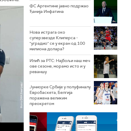
ФС Аргентине јавно подржао
Ђанија Инфатина
Нова истрага око
суперзвезде Клиперса -
"уградио" се у екран од 100
милиона долара?
Илић за РТС: Најбољи наш меч
ове сезоне, морамо исто и у
реваншу
Јуниорке Србије у полуфиналу
Евробаскета, Белгија
поражена великим
преокретом