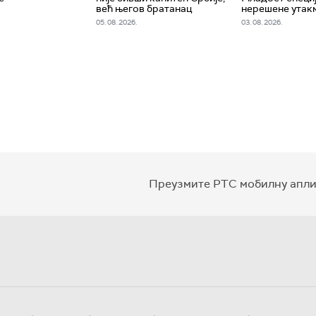
већ његов братанац
нерешене утак
05. 08. 2026.
03. 08. 2026.
Преузмите РТС мобилну апли