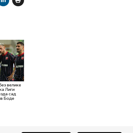
без велике
ка Лиги
езда сад
ив Боде