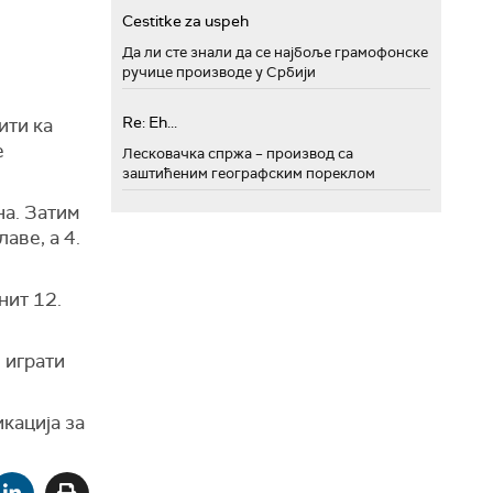
Cestitke za uspeh
Да ли сте знали да се најбоље грамофонске
ручице производе у Србији
Re: Eh...
ити ка
е
Лесковачка спржа – производ са
заштићеним географским пореклом
на. Затим
аве, а 4.
нит 12.
 играти
кација за