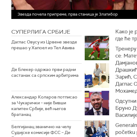
Звезда почела припреме, прва станица је Златибор
СУПЕРЛИГА СРБИЈЕ
Како је 
где ће т
Даглас Овусу из Црвене звезде
прешао у Хапоел из Тел Авива
Тренеру
се: Мат
Дамјано
Драшкић
Де Блекер одржао први радни
састанак са српским арбитрима
Зарић, 
Даглас О
Мохамед
Александар Коларов потписао
Одсутни 
за Чукарички – није бивши
Бруно Д
капитен Србије, већ његов
братанац
Василиј
Generaln
Белгијанац званично на челу
početku 
Судијске комисије ФСС – Де