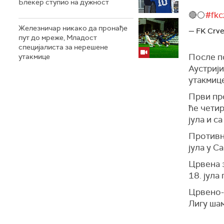
Блекер ступио на дужност
🔴⚪️
#fkc
Железничар никако да пронађе
— FK Crve
пут до мреже, Младост
специјалиста за нерешене
После по
утакмице
Аустрији
утакмиц
Први пр
ће четир
јула и с
Противни
јула у С
Црвена 
18. јула
Црвено-б
Лигу ша