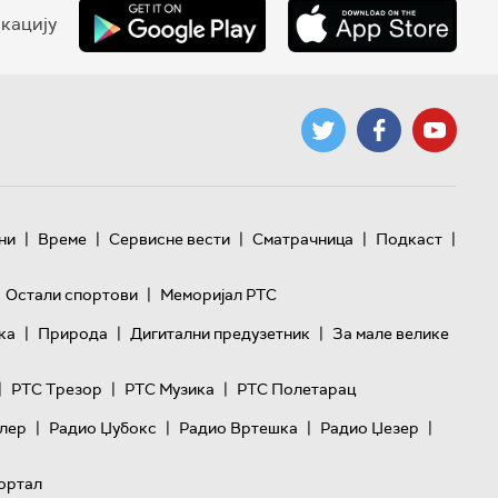
кацију
|
|
|
|
|
ни
Време
Сервисне вести
Сматрачница
Подкаст
|
Остали спортови
Меморијал РТС
|
|
|
ка
Природа
Дигитални предузетник
За мале велике
|
|
|
РТС Трезор
РТС Музика
РТС Полетарац
|
|
|
|
лер
Радио Џубокс
Радио Вртешка
Радио Џезер
ортал