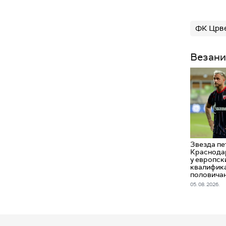
ФК Црве
Везани
Звезда пе
Краснодар
у европск
квалифика
половича
05. 08. 2026.