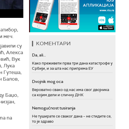
латибор,
и меч.
КОМЕНТАРИ
јавили су
ћ, Алекса
Da, ali...
вић, Вук
Како преживети прва три дана катастрофе у
, Лука
Србији, и за шта нас припрема ЕУ
н Гутеша,
н Балов,
Dvojnik mog oca
Вероватно свако од нас има свог двојника
ду Баџо,
са којим дели и сличну ДНК
изјан,
Nemogućnost tusiranja
Не туширате се сваког дана – не стидите се,
ima na
то је здраво