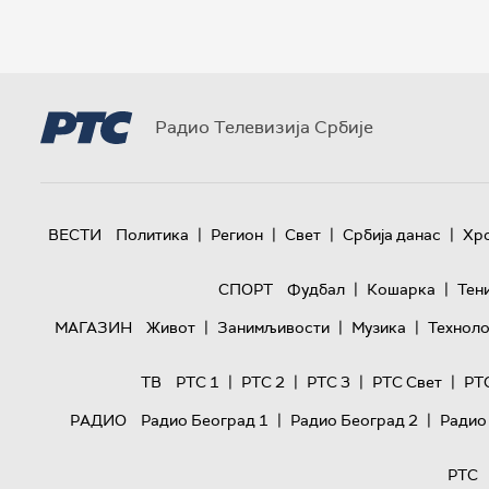
Радио Телевизија Србије
|
|
|
|
ВЕСТИ
Политика
Регион
Свет
Србија данас
Хр
|
|
СПОРТ
Фудбал
Кошарка
Тен
|
|
|
МАГАЗИН
Живот
Занимљивости
Музика
Техноло
|
|
|
|
ТВ
РТС 1
РТС 2
РТС 3
РТС Свет
РТ
|
|
РАДИО
Радио Београд 1
Радио Београд 2
Радио
РТС