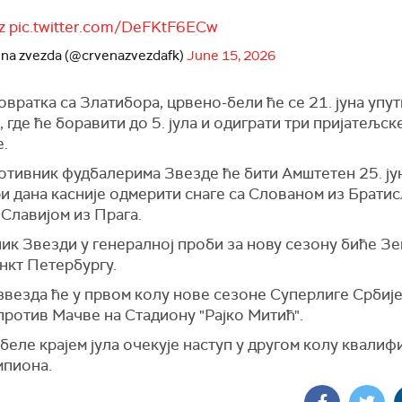
z
pic.twitter.com/DeFKtF6ECw
na zvezda (@crvenazvezdafk)
June 15, 2026
вратка са Златибора, црвено-бели ће се 21. јуна упут
, где ће боравити до 5. јула и одиграти три пријатељск
е.
отивник фудбалерима Звезде ће бити Амштетен 25. ју
и дана касније одмерити снаге са Слованом из Братисл
а Славијом из Прага.
к Звезди у генералној проби за нову сезону биће Зе
анкт Петербургу.
звезда ће у првом колу нове сезоне Суперлиге Србије
 против Мачве на Стадиону "Рајко Митић".
еле крајем јула очекује наступ у другом колу квалифи
мпиона.