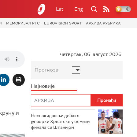
Lat
Eng
И
МЕМОРИЈАЛ РТС
EUROVISION SPORT
АРХИВА РУБРИКА
четвртак, 06. август 2026.
Прогноза
Најновије
круну и
Несвакидашњи дебакл
јуниорки Хрватске у осмини
финала са Шпанијом