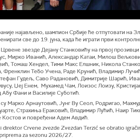
раније најављено, шампион Србије ће отпутовати на З
ренирати све до 19. јуна, када ће играти први контролн
 Црвене звезде Дејану Станковићу на првој прозивци 
еус, Мирко Иванић, Александар Катаи, Милош Вељкови
вић, Томаш Хендел, Тими Макс Елшник, Никола Станко
, Френклин Тебо Учена, Раде Крунић, Владимир Лучић
Стефан Гудељ, Саво Радановић, Димитрије Шарић, Ива
вусу, Џеј Енем, Мухамед Чам, Лоизос Лоизу, Кристија
 Абу Фани и Василије Суботић.
су Марко Арнаутовић, Јунг Ву Сеол, Родригао, Махму
уарте, Страхиња Ераковић, Владимир Лућић, Наир Тикн
е Костов и повређени Адем Авдић.
i direktor Crvene zvezde Zvezdan Terzić se obratio igrač
priprema za sezonu 2026/27.