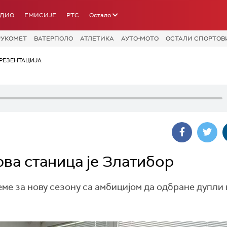
АДИО
ЕМИСИЈЕ
РТС
Остало
РУКОМЕТ
ВАТЕРПОЛО
АТЛЕТИКА
АУТО-МОТО
ОСТАЛИ СПОРТОВ
РЕЗЕНТАЦИЈА
ва станица је Златибор
е за нову сезону са амбицијом да одбране дупли 