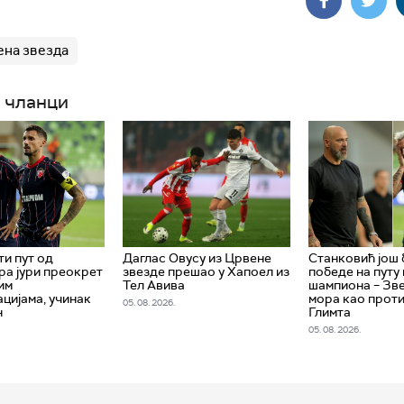
на звезда
 чланци
ти пут од
Даглас Овусу из Црвене
Станковић још 
а јури преокрет
звезде прешао у Хапоел из
победе на путу 
им
Тел Авива
шампиона – Зв
цијама, учинак
мора као прот
05. 08. 2026.
н
Глимта
05. 08. 2026.