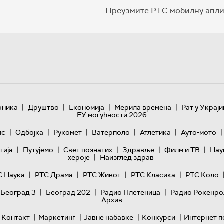
Преузмите РТС мобилну апли
|
|
|
|
оника
Друштво
Економија
Мерила времена
Рат у Украји
ЕУ могућности 2026
|
|
|
|
|
|
ис
Одбојка
Рукомет
Ватерполо
Атлетика
Ауто-мото
|
|
|
|
|
гијa
Путујемо
Свет познатих
Здравље
Филм и ТВ
Нау
|
хероје
Наизглед здрав
|
|
|
|
С Наука
РТС Драма
РТС Живот
РТС Класика
РТС Коло
|
|
|
 Београд 3
Београд 202
Радио Плетеница
Радио Рокенро
Архив
|
|
|
|
Контакт
Маркетинг
Јавне набавке
Конкурси
Интернет п