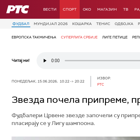
РТС
ВЕСТИ
СПОРТ
OKO
МАГАЗИН
ТВ
Р
ФУДБАЛ
МУНДИЈАЛ 2026
КОШАРКА
ТЕНИС
ОДБОЈКА
ЕВРОПСКА ТАКМИЧЕЊА
СУПЕРЛИГА СРБИЈЕ
ЛИГЕ ПЕТИЦЕ
РЕП
Читај ми!
ИЗВОР:
ПОНЕДЕЉАК, 15.06.2026, 10:22 -> 20:22
РТС
Звезда почела припреме, пр
Фудбалери Црвене звезде започели су припрем
пласирају се у Лигу шампоона.