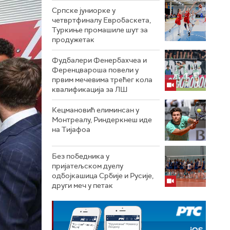
Српске јуниорке у
четвртфиналу Евробаскета,
Туркиње промашиле шут за
продужетак
Фудбалери Фенербахчеа и
Ференцвароша повели у
првим мечевима трећег кола
квалификација за ЛШ
Кецмановић елиминсан у
Монтреалу, Риндеркнеш иде
на Тијафоа
Без победника у
пријатељском дуелу
одбојкашица Србије и Русије,
други меч у петак