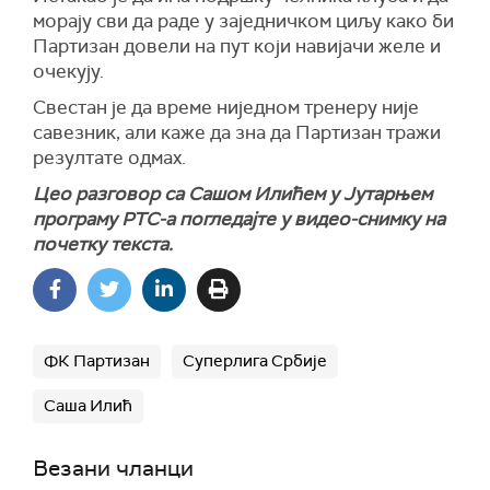
морају сви да раде у заједничком циљу како би
Партизан довели на пут који навијачи желе и
очекују.
Свестан је да време ниједном тренеру није
савезник, али каже да зна да Партизан тражи
резултате одмах.
Цео разговор са Сашом Илићем у Јутарњем
програму РТС-а погледајте у видео-снимку на
почетку текста.
ФК Партизан
Суперлига Србије
Саша Илић
Везани чланци