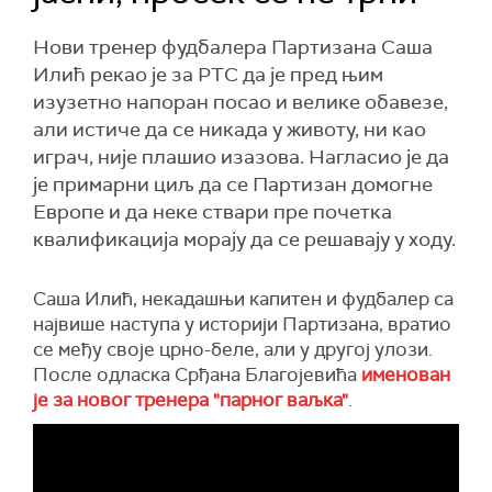
Нови тренер фудбалера Партизана Саша
Илић рекао је за РТС да је пред њим
изузетно напоран посао и велике обавезе,
али истиче да се никада у животу, ни као
играч, није плашио изазова. Нагласио је да
је примарни циљ да се Партизан домогне
Европе и да неке ствари пре почетка
квалификација морају да се решавају у ходу.
Саша Илић, некадашњи капитен и фудбалер са
највише наступа у историји Партизана, вратио
се међу своје црно-беле, али у другој улози.
После одласка Срђана Благојевића
именован
је за новог тренера "парног ваљка"
.