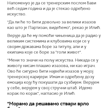
Напоменуо је да се тренерским послом бави
већ седам година и да је стекао одређено
искуство.
"Да ли ће то бити довољно за велики изазов
као што је Партизан, видећемо", рекао је Илић.
Верује да ће му помоћи чињеница да је радио у
великим системима и клубовима који се у
својим државама боре за титулу, али и у
екипама које се боре за "голи живот".
"Мени то значи на пољу искуства. Никада се у
животу нисам плашио изазова, ни као играч.
Ово ће сигурно бити највећи изазов у мојој
тренерској каријери. Имам и одређену дозу
емоција коју ћу покушати да сузбијем. Верујем
у себе, верујем у свој стручни штаб. Идемо
корак по корак", нагласио је Илић.
"Морамо да решавамо ствари врло