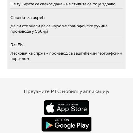
Не туширате се сваког дана – не стидите се, то је здраво
Cestitke za uspeh
Да ли сте знали да се најбоље грамофонске ручице
производе у Србији
Re: Eh...
Лесковачка спржа – производ са заштићеним географским
пореклом
Преузмите РТС мобилну апликацију