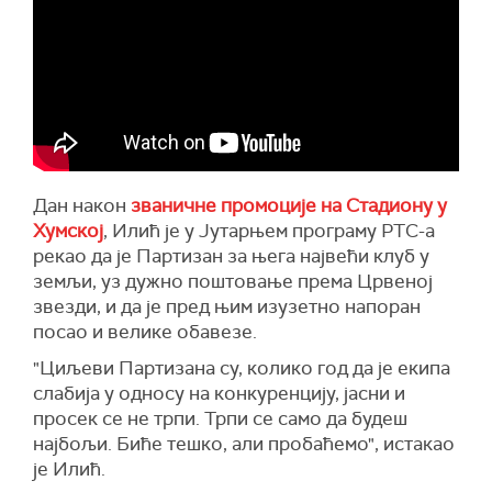
Дан након
званичне промоције на Стадиону у
Хумској
, Илић је у Јутарњем програму РТС-а
рекао да је Партизан за њега највећи клуб у
земљи, уз дужно поштовање према Црвеној
звезди, и да је пред њим изузетно напоран
посао и велике обавезе.
"Циљеви Партизана су, колико год да је екипа
слабија у односу на конкуренцију, јасни и
просек се не трпи. Трпи се само да будеш
најбољи. Биће тешко, али пробаћемо", истакао
је Илић.