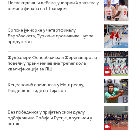
Несвакидашњи дебакл јуниорки Хрватске у
осмини финала са Шпанијом
Српске јуниорке у четвртфиналу
Евробаскета, Туркиње промашиле шут за
продужетак
Фудбалери Фенербахчеа и Ференцвароша
повели у првим мечевима трећег кола
квалификација за ЛШ
Кецмановић елиминсан у Монтреалу,
Риндеркнеш иде на Тијафоа
Без победника у пријатељском дуелу
одбојкашица Србије и Русије, други меч у
петак