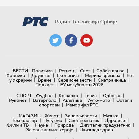
Радио Телевизија Србије
|
|
|
|
ВЕСТИ
Политика
Регион
Свет
Србија данас
|
|
|
|
Хроника
Друштво
Економија
Мерила времена
Рат
|
|
|
|
у Украјини
Време
Сервисне вести
Сматрачница
|
Подкаст
ЕУ могућности 2026
|
|
|
|
СПОРТ
Фудбал
Кошарка
Тенис
Одбојка
|
|
|
|
Рукомет
Ватерполо
Атлетика
Ауто-мото
Остали
|
спортови
Меморијал РТС
|
|
|
МАГАЗИН
Живот
Занимљивости
Музика
|
|
|
|
Технологијa
Путујемо
Свет познатих
Здравље
|
|
|
|
Филм и ТВ
Наука
Природа
Дигитални предузетник
|
За мале велике хероје
Наизглед здрав