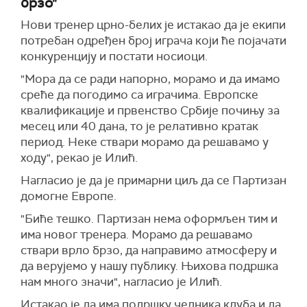
брзо"
Нови тренер црно-белих је истакао да је екипи
потребан одређен број играча који ће појачати
конкуренцију и постати носиоци.
"Мора да се ради напорно, морамо и да имамо
среће да погодимо са играчима. Европске
квалификације и првенство Србије почињу за
месец или 40 дана, то је релативно кратак
период. Неке ствари морамо да решавамо у
ходу", рекао је Илић.
Нагласио је да је примарни циљ да се Партизан
домогне Европе.
"Биће тешко. Партизан нема оформљен тим и
има новог тренера. Морамо да решавамо
ствари врло брзо, да направимо атмосферу и
да верујемо у нашу публику. Њихова подршка
нам много значи", нагласио је Илић.
Истакао је да има подршку челника клуба и да