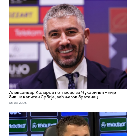
Александар Коларов потписао за Чукарички – није
бивши капитен Србије, већ његов братанац
05. 08. 2026.