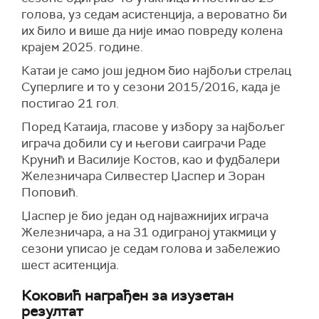
голова, уз седам асистенција, а вероватно би
их било и више да није имао повреду колена
крајем 2025. године.
Катаи је само још једном био најбољи стрелац
Суперлиге и то у сезони 2015/2016, када је
постигао 21 гол.
Поред Катаија, гласове у избору за најбољег
играча добили су и његови саиграчи Раде
Крунић и Василије Костов, као и фудбалери
Железничара Силвестер Џаспер и Зоран
Поповић.
Џаспер је био један од најважнијих играча
Железничара, а на 31 одиграној утакмици у
сезони уписао је седам голова и забележио
шест аситенција.
Коковић награђен за изузетан
резултат