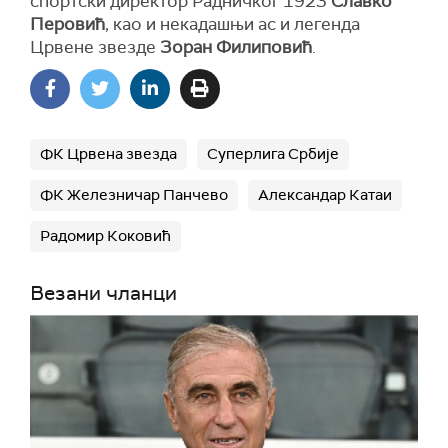
спортски директор Радничког 1923
Славко
Перовић
, као и некадашњи ас и легенда
Црвене звезде
Зоран Филиповић
.
ФК Црвена звезда
Суперлига Србије
ФК Железничар Панчево
Александар Катаи
Радомир Коковић
Везани чланци