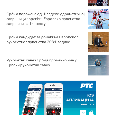
Србија поражена од Шведске у драматичној
завршници, "орлићи" Европско првенство
завршили на 14. месту
Србија кандидат за домаћина Европског
рукометног првенства 2034. године
Рукометни савез Србије променио име у
Српски рукометни савез