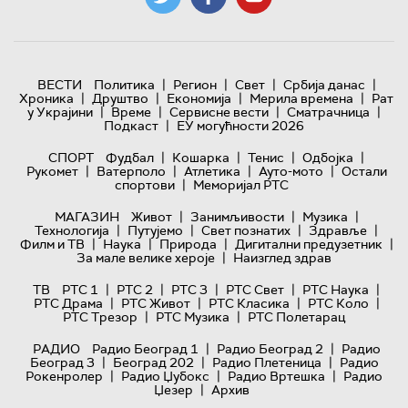
|
|
|
|
ВЕСТИ
Политика
Регион
Свет
Србија данас
|
|
|
|
Хроника
Друштво
Економија
Мерила времена
Рат
|
|
|
|
у Украјини
Време
Сервисне вести
Сматрачница
|
Подкаст
ЕУ могућности 2026
|
|
|
|
СПОРТ
Фудбал
Кошарка
Тенис
Одбојка
|
|
|
|
Рукомет
Ватерполо
Атлетика
Ауто-мото
Остали
|
спортови
Меморијал РТС
|
|
|
МАГАЗИН
Живот
Занимљивости
Музика
|
|
|
|
Технологијa
Путујемо
Свет познатих
Здравље
|
|
|
|
Филм и ТВ
Наука
Природа
Дигитални предузетник
|
За мале велике хероје
Наизглед здрав
|
|
|
|
|
ТВ
РТС 1
РТС 2
РТС 3
РТС Свет
РТС Наука
|
|
|
|
РТС Драма
РТС Живот
РТС Класика
РТС Коло
|
|
РТС Трезор
РТС Музика
РТС Полетарац
|
|
РАДИО
Радио Београд 1
Радио Београд 2
Радио
|
|
|
Београд 3
Београд 202
Радио Плетеница
Радио
|
|
|
Рокенролер
Радио Џубокс
Радио Вртешка
Радио
|
Џезер
Архив