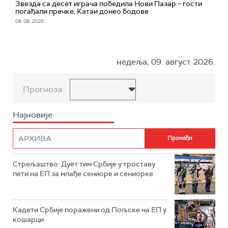
Звезда са десет играча победила Нови Пазар – гости
погађали пречке, Катаи донео бодове
08. 08. 2026.
недеља, 09. август 2026.
Прогноза
Најновије
Стрељаштво: Дует тим Србије у троставу
пети на ЕП за млађе сениоре и сениорке
Кадети Србије поражени од Пољске на ЕП у
кошарци