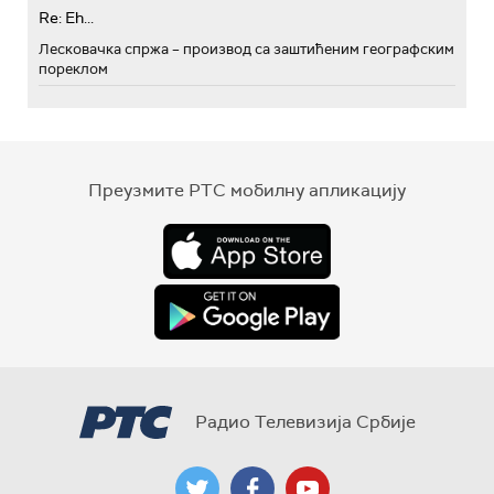
Re: Eh...
Лесковачка спржа – производ са заштићеним географским
пореклом
Преузмите РТС мобилну апликацију
Радио Телевизија Србије