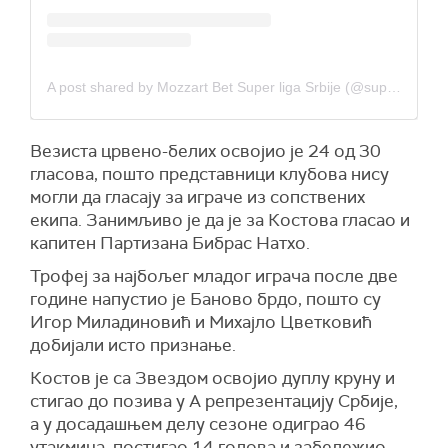
A post shared by Mozzart Bet Super liga Srbije (@superligasrbije_official)
Везиста црвено-белих освојио је 24 од 30
гласова, пошто представници клубова нису
могли да гласају за играче из сопствених
екипа. Занимљиво је да је за Костова гласао и
капитен Партизана Бибрас Натхо.
Трофеј за најбољег младог играча после две
године напустио је Баново брдо, пошто су
Игор Миладиновић и Михајло Цветковић
добијали исто признање.
Костов је са Звездом освојио дуплу круну и
стигао до позива у А репрезентацију Србије,
а у досадашњем делу сезоне одиграо 46
утакмица, постигао 14 голова и забележио