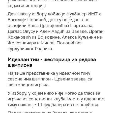
седам асистенција.
Два гласа у избору добио је фудбалер ИМТ-а
Василије Новичић, док су по један глас
освојили Вања Драгојевић из Партизана,
Даглас Овусу и Адем Авдић из Звезде, Драган
Кокановић из Војводине, Алекса Куљанин из
Железничара и Милош Поповић из
сурдуличког Радника.
Идеалан тим - шесторица из редова
шампиона
Највише представника у идеалном тиму
сезоне има шампион - Црвена звезда, са
шесторицом играча.
У избору, у којем нико није могао да гласа за
играче из сопственог клуба, место у идеалном
тиму нашло је 11 фудбалера из пет клубова.