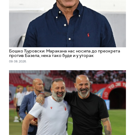
Бошко Ђуровски: Маракана нас носила до преокрета
против Базела, нека тако буде и у уторак
09. 08. 2026.