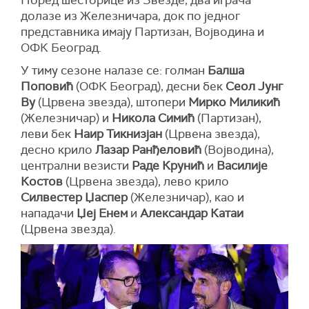
Поред шесторице из Звезде, два играча
долазе из Железничара, док по једног
представника имају Партизан, Војводина и
ОФК Београд.
У тиму сезоне налазе се: голман
Балша
Поповић
(ОФК Београд), десни бек
Сеол Јунг
Ву
(Црвена звезда), штопери
Мирко Миликић
(Железничар) и
Никола Симић
(Партизан),
леви бек
Наир Тикнизјан
(Црвена звезда),
десно крило
Лазар Ранђеловић
(Војводина),
централни везисти
Раде Крунић
и
Василије
Костов
(Црвена звезда), лево крило
Силвестер Џаспер
(Железничар), као и
нападачи
Џеј Енем
и
Александар Катаи
(Црвена звезда).