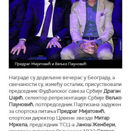
Предраг Мијатовић и Вељко Пауновић
Награде су додељене вечерас у Београду, а
свечаности су, између осталих, присуствовали
председник Фудбалског савеза Србије
Драган
Џајић
, селектор репрезентације Србије
Вељко
Пауновић
, потпредседник Партизана задужен
за спортска питања
Предраг Мијатовић
,
спортски директор Црвене звезде
Митар
Мркела
, председник ТСЦ-а
Јанош Жембери
,