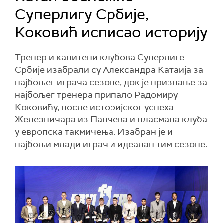
Суперлигу Србије,
Коковић исписао историју
Тренер и капитени клубова Суперлиге
Србије изабрали су Александра Катаија за
најбољег играча сезоне, док је признање за
најбољег тренера припало Радомиру
Коковићу, после историјског успеха
Железничара из Панчева и пласмана клуба
у европска такмичења. Изабран је и
најбољи млади играч и идеалан тим сезоне.