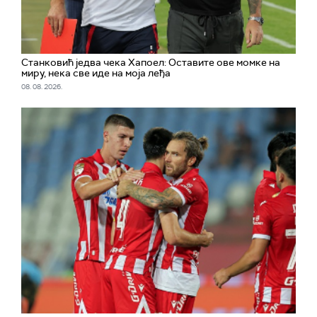
Станковић једва чека Хапоел: Оставите ове момке на
миру, нека све иде на моја леђа
08. 08. 2026.