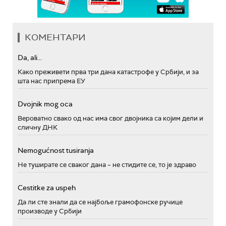
КОМЕНТАРИ
Da, ali...
Како преживети прва три дана катастрофе у Србији, и за
шта нас припрема ЕУ
Dvojnik mog oca
Вероватно свако од нас има свог двојника са којим дели и
сличну ДНК
Nemogućnost tusiranja
Не туширате се сваког дана – не стидите се, то је здраво
Cestitke za uspeh
Да ли сте знали да се најбоље грамофонске ручице
производе у Србији