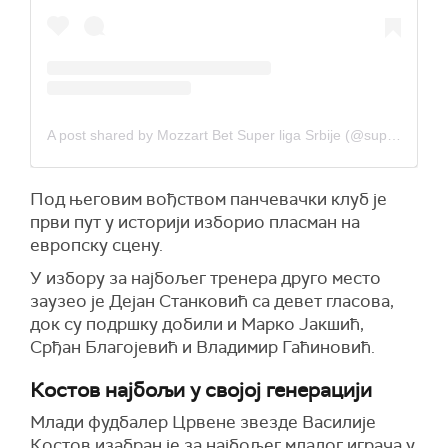
A post shared by Mozzart Bet Super liga Srbije (@superligasrbije_official)
Под његовим вођством панчевачки клуб је
први пут у историји изборио пласман на
европску сцену.
У избору за најбољег тренера друго место
заузео је
Дејан Станковић
са девет гласова,
док су подршку добили и Марко Јакшић,
Срђан Благојевић и Владимир Гаћиновић.
Костов најбољи у својој генерацији
Млади фудбалер Црвене звезде Василије
Костов изабран је за најбољег младог играча у