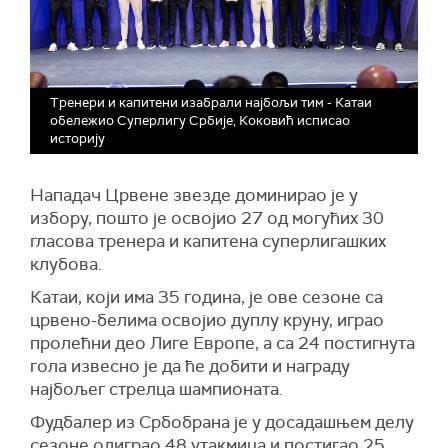
Тренери и капитени изабрали најбољи тим - Катаи
обележио Суперлигу Србије, Коковић исписао
историју
Нападач
Црвене звезде
доминирао је у
избору, пошто је освојио 27 од могућих 30
гласова тренера и капитена суперлигашких
клубова.
Катаи, који има 35 година, је ове сезоне са
црвено-белима освојио дуплу круну, играо
пролећни део Лиге Европе, а са 24 постигнута
гола извесно је да ће добити и награду
најбољег стрелца шампионата.
Фудбалер из Србобрана је у досадашњем делу
сезоне одиграо 48 утакмица и постигао 25