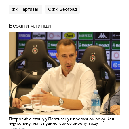
ФК Партизан
ОФК Београд
Везани чланци
Петровић о стању у Партизану и прелазном року: Кад
чују колику плату нудимо, сви се окрену и оду
07. 08. 2026.