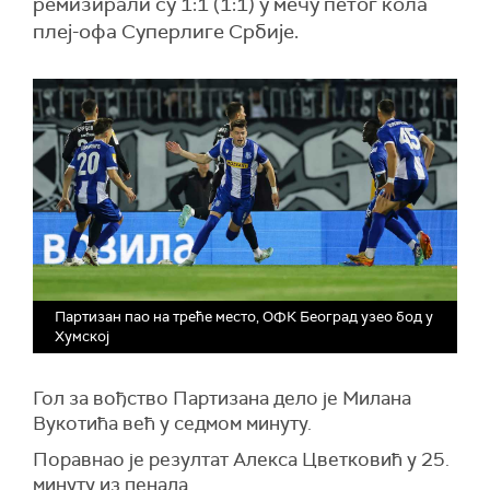
ремизирали су 1:1 (1:1) у мечу петог кола
плеј-офа Суперлиге Србије.
Партизан пао на треће место, ОФК Београд узео бод у
Хумској
Гол за вођство Партизана дело је Милана
Вукотића већ у седмом минуту.
Поравнао је резултат Алекса Цветковић у 25.
минуту из пенала.