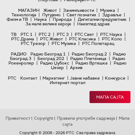
|
|
|
МАГАЗИН
Живот
Занимљивости
Музика
|
|
|
|
Технологијa
Путујемо
Свет познатих
Здравље
|
|
|
|
Филм и ТВ
Наука
Природа
Дигитални предузетник
|
За мале велике хероје
Наизглед здрав
|
|
|
|
|
ТВ
РТС 1
РТС 2
РТС 3
РТС Свет
РТС Наука
|
|
|
|
РТС Драма
РТС Живот
РТС Класика
РТС Коло
|
|
РТС Трезор
РТС Музика
РТС Полетарац
|
|
РАДИО
Радио Београд 1
Радио Београд 2
Радио
|
|
|
Београд 3
Београд 202
Радио Плетеница
Радио
|
|
|
Рокенролер
Радио Џубокс
Радио Вртешка
Радио
|
Џезер
Архив
|
|
|
|
РТС
Контакт
Маркетинг
Јавне набавке
Конкурси
Интернет портал
МАПА САЈТА
Приватност
Copyright
Правила употребе садржаја
Мапа
|
|
|
сајта
Copyright © 2008 - 2026 РТС. Сва права задржана.