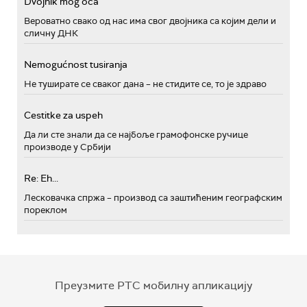
Dvojnik mog oca
Вероватно свако од нас има свог двојника са којим дели и
сличну ДНК
Nemogućnost tusiranja
Не туширате се сваког дана – не стидите се, то је здраво
Cestitke za uspeh
Да ли сте знали да се најбоље грамофонске ручице
производе у Србији
Re: Eh...
Лесковачка спржа – производ са заштићеним географским
пореклом
Преузмите РТС мобилну апликацију