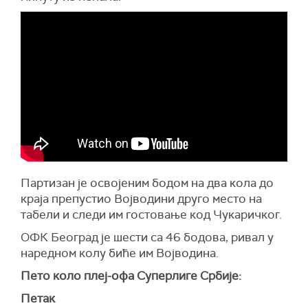
Партизан је освојеним бодом на два кола до
краја препустио Војводини друго место на
табели и следи им гостовање код Чукаричког.
ОФК Београд је шести са 46 бодова, ривал у
наредном колу биће им Војводина.
Пето коло плеј-офа Суперлиге Србије:
Петак