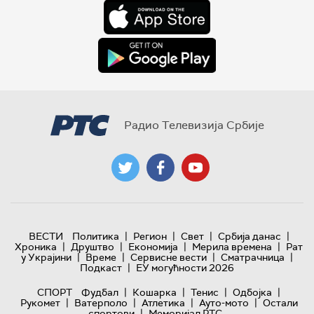
Радио Телевизија Србије
|
|
|
|
ВЕСТИ
Политика
Регион
Свет
Србија данас
|
|
|
|
Хроника
Друштво
Економија
Мерила времена
Рат
|
|
|
|
у Украјини
Време
Сервисне вести
Сматрачница
|
Подкаст
ЕУ могућности 2026
|
|
|
|
СПОРТ
Фудбал
Кошарка
Тенис
Одбојка
|
|
|
|
Рукомет
Ватерполо
Атлетика
Ауто-мото
Остали
|
спортови
Меморијал РТС