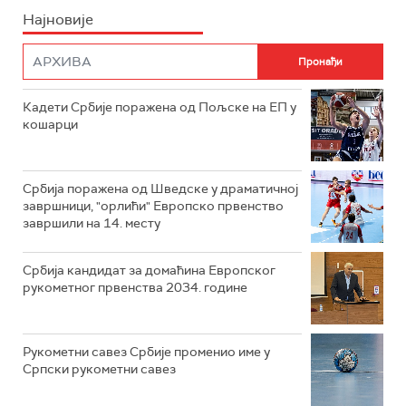
Најновије
Кадети Србије поражена од Пољске на ЕП у
кошарци
Србија поражена од Шведске у драматичној
завршници, "орлићи" Европско првенство
завршили на 14. месту
Србија кандидат за домаћина Европског
рукометног првенства 2034. године
Рукометни савез Србије променио име у
Српски рукометни савез