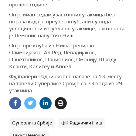
прошле године.
Он је имао седам узастопних утакмица без
пораза када је преузео клуб, али су онда
уследиле три изгубљене утакмице, након чега
је Лемонис напустио Ниш.
Он је пре клуба из Ниша тренирао
Олимпијакос, Ал Ред, Левадијакос,
Панетоликос, Паниониос, Омонију, Шкоду
Ксанти, Калитеу и Апоел.
Фудбалери Радничког се налазе на 13. месту
на табели Суперлиге Србије са 33 бода из 29
утакмица.
Суперлига Србије
ФК Раднички Ниш
Такис Лемонис