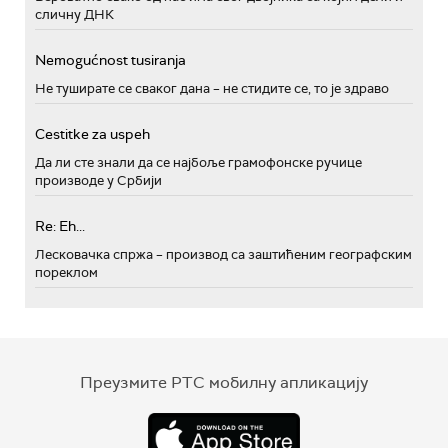
сличну ДНК
Nemogućnost tusiranja
Не туширате се сваког дана – не стидите се, то је здраво
Cestitke za uspeh
Да ли сте знали да се најбоље грамофонске ручице
производе у Србији
Re: Eh...
Лесковачка спржа – производ са заштићеним географским
пореклом
Преузмите РТС мобилну апликацију