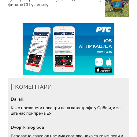
финалу СП у Јуџину
КОМЕНТАРИ
Da, ali...
Како преживети прва три дана катастрофе у Србији, и за
шта нас припрема ЕУ
Dvojnik mog oca
Вероватно свако од нас има свог двојника са којим дели и