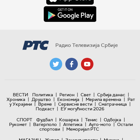
Радио Телевизија Србије
|
|
|
|
ВЕСТИ
Политика
Регион
Свет
Србија данас
|
|
|
|
Хроника
Друштво
Економија
Мерила времена
Рат
|
|
|
|
у Украјини
Време
Сервисне вести
Сматрачница
|
Подкаст
ЕУ могућности 2026
|
|
|
|
СПОРТ
Фудбал
Кошарка
Тенис
Одбојка
|
|
|
|
Рукомет
Ватерполо
Атлетика
Ауто-мото
Остали
|
спортови
Меморијал РТС
|
|
|
МАГАЗИН
Живот
Занимљивости
Музика