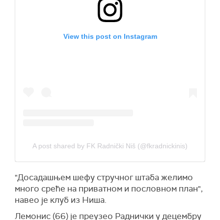
View this post on Instagram
A post shared by FK Radnički Niš (@fkradnickinis)
"Досадашњем шефу стручног штаба желимо
много среће на приватном и пословном план",
навео је клуб из Ниша.
Лемонис (66) је преузео Раднички у децембру