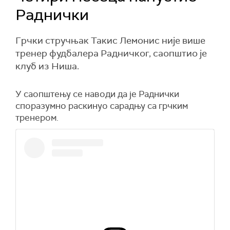
Раднички
Грчки стручњак Такис Лемонис није више
тренер фудбалера Радничког, саопштио је
клуб из Ниша.
У саопштењу се наводи да је Раднички
споразумно раскинуо сарадњу са грчким
тренером.