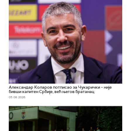
Александар Коларов потписао за Чукарички – није
бивши капитен Србије, већ његов братанац
05. 08. 2026.