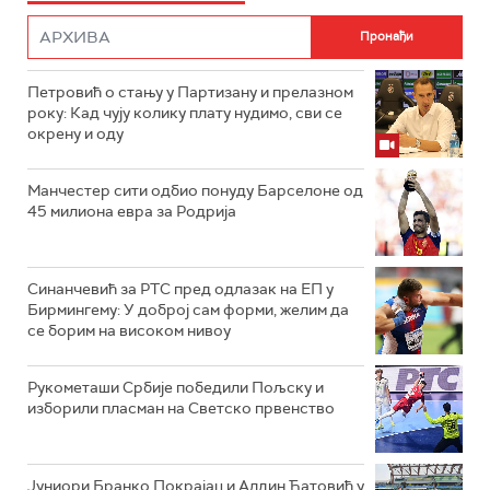
Петровић о стању у Партизану и прелазном
року: Кад чују колику плату нудимо, сви се
окрену и оду
Манчестер сити одбио понуду Барселоне од
45 милиона евра за Родрија
Синанчевић за РТС пред одлазак на ЕП у
Бирмингему: У доброј сам форми, желим да
се борим на високом нивоу
Рукометаши Србије победили Пољску и
изборили пласман на Светско првенство
Јуниори Бранко Покрајац и Алдин Ћатовић у