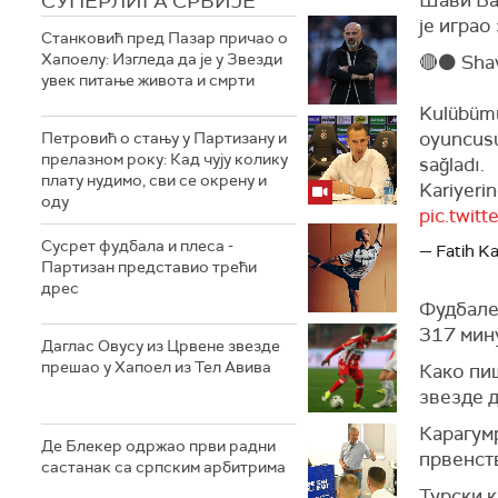
СУПЕРЛИГА СРБИЈЕ
је играо
Станковић пред Пазар причао о
Хапоелу: Изгледа да је у Звезди
🔴⚫️ Sha
увек питање живота и смрти
Kulübümüz
oyuncusu
Петровић о стању у Партизану и
прелазном року: Кад чују колику
sağladı.
плату нудимо, сви се окрену и
Kariyeri
оду
pic.twit
Сусрет фудбала и плеса -
— Fatih K
Партизан представио трећи
дрес
Фудбалер
317 мину
Даглас Овусу из Црвене звезде
прешао у Хапоел из Тел Авива
Како пиш
звезде д
Карагумр
Де Блекер одржао први радни
првенств
састанак са српским арбитрима
Турски к