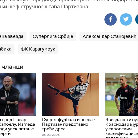
њи шеф стручног штаба Партизана.
на звезда
Суперлига Србије
Александар Станојевић
абика
ФК Карагумрук
 чланци
 пред Пазар
Сусрет фудбала и плеса -
Звезда пети пу
Хапоелу: Изгледа
Партизан представио
Краснодара ју
езди увек питање
трећи дрес
у европским
смрти
квалификацијам
06. 08. 2026.