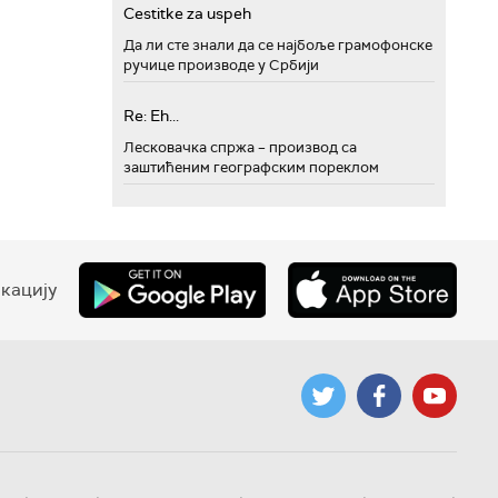
Cestitke za uspeh
Да ли сте знали да се најбоље грамофонске
ручице производе у Србији
Re: Eh...
Лесковачка спржа – производ са
заштићеним географским пореклом
кацију