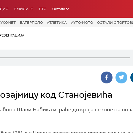
АДИО
ЕМИСИЈЕ
РТС
Остало
РУКОМЕТ
ВАТЕРПОЛО
АТЛЕТИКА
АУТО-МОТО
ОСТАЛИ СПОРТОВ
РЕЗЕНТАЦИЈА
озајмицу код Станојевића
бона Шави Бабика играће до краја сезоне на поза
ика (25) је у Црвену звезду стигао прошле године, а 