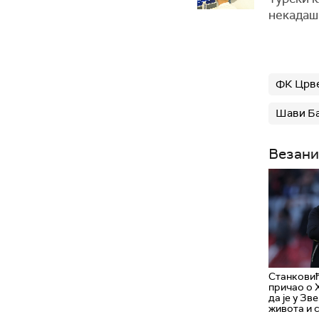
некадаш
ФК Црве
Шави Б
Везани
Станковић
причао о 
да је у Зв
живота и 