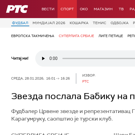
РТС
ВЕСТИ
СПОРТ
OKO
МАГАЗИН
ТВ
Р
ФУДБАЛ
МУНДИЈАЛ 2026
КОШАРКА
ТЕНИС
ОДБОЈКА
ЕВРОПСКА ТАКМИЧЕЊА
СУПЕРЛИГА СРБИЈЕ
ЛИГЕ ПЕТИЦЕ
РЕП
Читај ми!
ИЗВОР:
СРЕДА, 28.01.2026, 16:01 -> 16:26
РТС
Звезда послала Бабику на п
Фудбалер Црвене звезде и репрезентативац Га
Карагумруку, саопштио је турски клуб.
Шави Баб