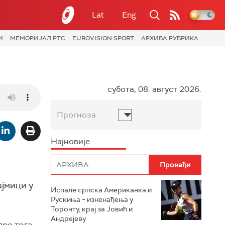
Lat
Eng
И
МЕМОРИЈАЛ РТС
EUROVISION SPORT
АРХИВА РУБРИКА
субота, 08. август 2026.
Прогноза
Најновије
јмици у
Испале српска Американка и
Рускиња – изненађења у
Торонту, крај за Јовић и
Андрејеву
пре тога