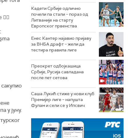
Кадети Србије одлично
почели па стали – пораз од
 ✍🏼
Литваније на старту
Европског првенства
t
aşma
Енес Кантер најавио пријаву
за ВНБА драфт – жели да
тестира правила лиге
Преокрет одбојкашица
Србије, Русија савладана
после пет сетова
а сакупио
Саша Лукић стиже у нови клуб
Премијер лиге – напушта
вене
Фулам и сели се у Ипсвич
а у јуну.
 турског
нојевић,