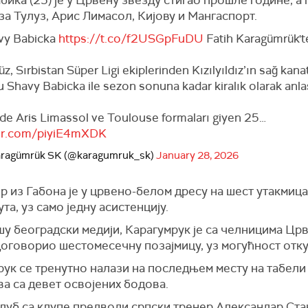
 за Тулуз, Арис Лимасол, Кијову и Мангаспорт.
vy Babicka
https://t.co/f2USGpFuDU
Fatih Karagümrük'te
, Sırbistan Süper Ligi ekiplerinden Kızılyıldız’ın sağ kana
 Shavy Babicka ile sezon sonuna kadar kiralık olarak anl
nde Aris Limassol ve Toulouse formaları giyen 25…
ter.com/piyiE4mXDK
aragümrük SK (@karagumruk_sk)
January 28, 2026
 из Габона је у црвено-белом дресу на шест утакмиц
та, уз само једну асистенцију.
у београдски медији, Карагумрук је са челницима Цр
оговорио шестомесечну позајмицу, уз могућност откуп
ук се тренутно налази на последњем месту на табели
а са девет освојених бодова.
луб са клупе предводи српски тренер Александар Ста