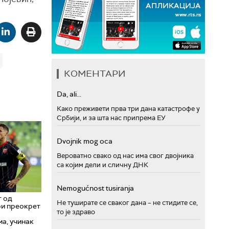
КОМЕНТАРИ
Da, ali...
Како преживети прва три дана катастрофе у
Србији, и за шта нас припрема ЕУ
Dvojnik mog oca
Вероватно свако од нас има свог двојника
са којим дели и сличну ДНК
Nemogućnost tusiranja
т од
Не туширате се сваког дана – не стидите се,
ри преокрет
то је здраво
а, учинак