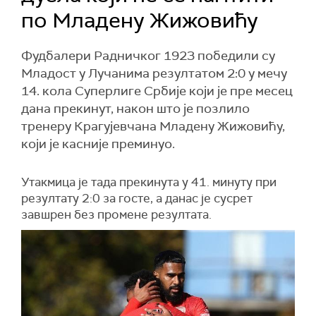
по Младену Жижовићу
Фудбалери Радничког 1923 победили су
Младост у Лучанима резултатом 2:0 у мечу
14. кола Суперлиге Србије који је пре месец
дана прекинут, након што је позлило
тренеру Крагујевчана Младену Жижовићу,
који је касније преминуо.
Утакмица је тада прекинута у 41. минуту при
резултату 2:0 за госте, а данас је сусрет
завшрен без промене резултата.