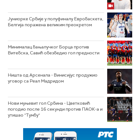
Јуниорке Србије у полуфиналу Евробаскета,
Белгија поражена великим преокретом
Минималац бањалучког Борца против
Витебска, Савић обезбедио гол предности
Ништа од Арсенала - Винисијус продужио
уговор са Реал Мадридом
Нови муњевит гол Србина - Цветковић
погодио после 16 секунди против ПАОК-а и
утишао "Тумбу"