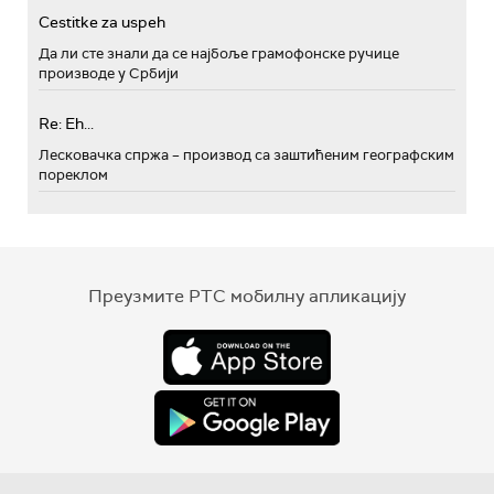
Cestitke za uspeh
Да ли сте знали да се најбоље грамофонске ручице
производе у Србији
Re: Eh...
Лесковачка спржа – производ са заштићеним географским
пореклом
Преузмите РТС мобилну апликацију