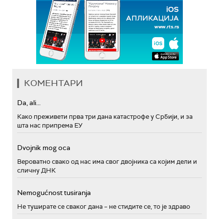
КОМЕНТАРИ
Da, ali...
Како преживети прва три дана катастрофе у Србији, и за
шта нас припрема ЕУ
Dvojnik mog oca
Вероватно свако од нас има свог двојника са којим дели и
сличну ДНК
Nemogućnost tusiranja
Не туширате се сваког дана – не стидите се, то је здраво