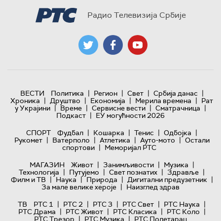
Радио Телевизија Србије
|
|
|
|
ВЕСТИ
Политика
Регион
Свет
Србија данас
|
|
|
|
Хроника
Друштво
Економија
Мерила времена
Рат
|
|
|
|
у Украјини
Време
Сервисне вести
Сматрачница
|
Подкаст
ЕУ могућности 2026
|
|
|
|
СПОРТ
Фудбал
Кошарка
Тенис
Одбојка
|
|
|
|
Рукомет
Ватерполо
Атлетика
Ауто-мото
Остали
|
спортови
Меморијал РТС
|
|
|
МАГАЗИН
Живот
Занимљивости
Музика
|
|
|
|
Технологијa
Путујемо
Свет познатих
Здравље
|
|
|
|
Филм и ТВ
Наука
Природа
Дигитални предузетник
|
За мале велике хероје
Наизглед здрав
|
|
|
|
|
ТВ
РТС 1
РТС 2
РТС 3
РТС Свет
РТС Наука
|
|
|
|
РТС Драма
РТС Живот
РТС Класика
РТС Коло
|
|
РТС Трезор
РТС Музика
РТС Полетарац