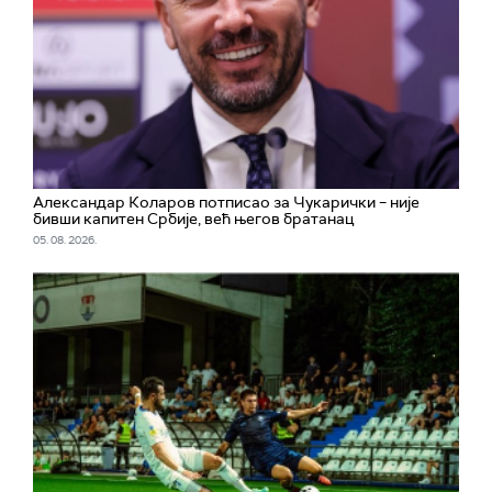
Александар Коларов потписао за Чукарички – није
бивши капитен Србије, већ његов братанац
05. 08. 2026.