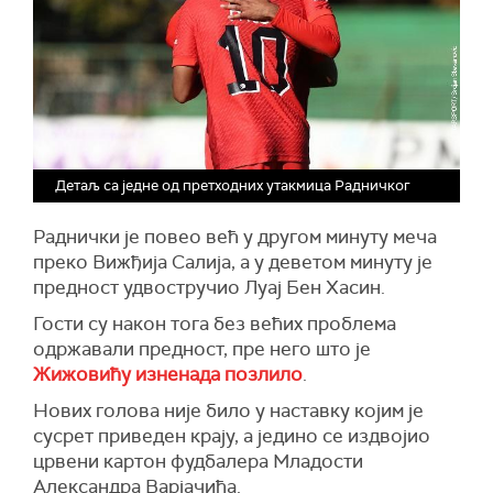
Детаљ са једне од претходних утакмица Радничког
Раднички је повео већ у другом минуту меча
преко Вижђија Салија, а у деветом минуту је
предност удвостручио Луај Бен Хасин.
Гости су након тога без већих проблема
одржавали предност, пре него што је
Жижовићу изненада позлило
.
Нових голова није било у наставку којим је
сусрет приведен крају, а једино се издвојио
црвени картон фудбалера Младости
Александра Варјачића.