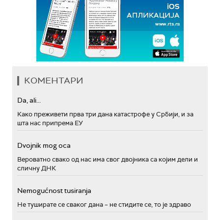
КОМЕНТАРИ
Da, ali...
Како преживети прва три дана катастрофе у Србији, и за
шта нас припрема ЕУ
Dvojnik mog oca
Вероватно свако од нас има свог двојника са којим дели и
сличну ДНК
Nemogućnost tusiranja
Не туширате се сваког дана – не стидите се, то је здраво