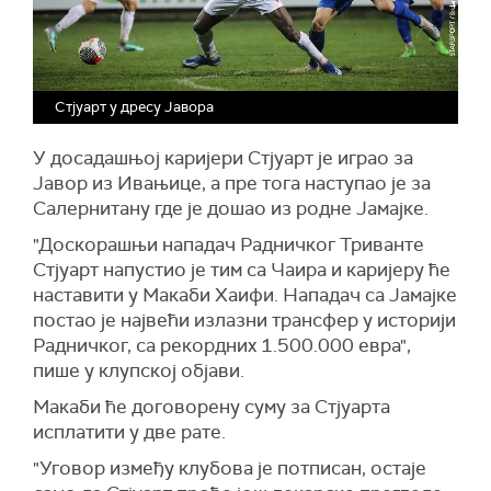
Стјуарт у дресу Јавора
У досадашњој каријери Стјуарт је играо за
Јавор из Ивањице, а пре тога наступао је за
Салернитану где је дошао из родне Јамајке.
"Доскорашњи нападач Радничког Триванте
Стјуарт напустио је тим са Чаира и каријеру ће
наставити у Макаби Хаифи. Нападач са Јамајке
постао је највећи излазни трансфер у историји
Радничког, са рекордних 1.500.000 евра",
пише у клупској објави.
Макаби ће договорену суму за Стјуарта
исплатити у две рате.
"Уговор између клубова је потписан, остаје