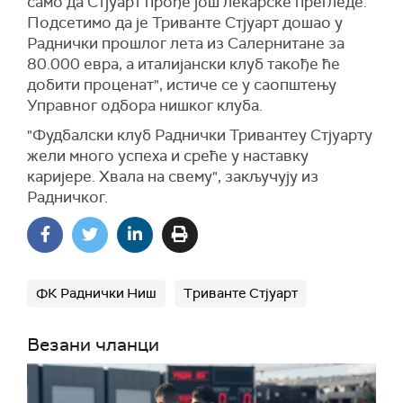
само да Стјуарт прође још лекарске прегледе.
Подсетимо да је Триванте Стјуарт дошао у
Раднички прошлог лета из Салернитане за
80.000 евра, а италијански клуб такође ће
добити проценат", истиче се у саопштењу
Управног одбора нишког клуба.
"Фудбалски клуб Раднички Тривантеу Стјуарту
жели много успеха и среће у наставку
каријере. Хвала на свему", закључују из
Радничког.
ФК Раднички Ниш
Триванте Стјуарт
Везани чланци