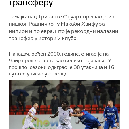
трансферу
Јамајканац Триванте Стјуарт прешао је из
нишког Радничког у Макаби Хаифу за
милион и по евра, што је рекордни излазни
трансфер у историји клуба.
Нападач, рођен 2000. године, стигао је на
Чаир прошлог лета као велико појачање. У
прошлој сезони одиграо је 38 утакмица и 16
пута се уписао у стрелце.