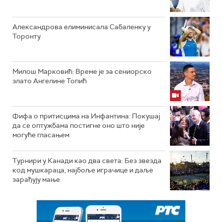
Александрова елиминисала Сабаленку у
Торонту
Милош Марковић: Време је за сениорско
злато Ангелине Топић
Фифа о притисцима на Инфантина: Покушај
да се оптужбама постигне оно што није
могуће гласањем
Турнири у Канади као два света: Без звезда
код мушкараца, најбоље играчице и даље
зарађују мање