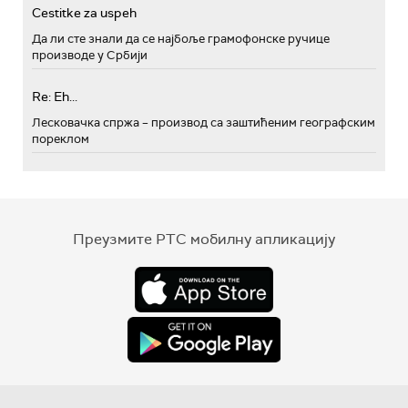
Cestitke za uspeh
Да ли сте знали да се најбоље грамофонске ручице
производе у Србији
Re: Eh...
Лесковачка спржа – производ са заштићеним географским
пореклом
Преузмите РТС мобилну апликацију