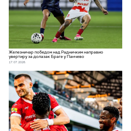
Железничар победом над Радничким направио
увертиру за долазак Браге у Панчево
17. 07. 2026.