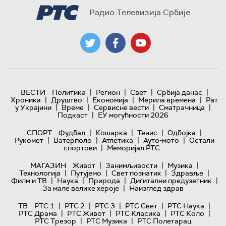
Радио Телевизија Србије
|
|
|
|
ВЕСТИ
Политика
Регион
Свет
Србија данас
|
|
|
|
Хроника
Друштво
Економија
Мерила времена
Рат
|
|
|
|
у Украјини
Време
Сервисне вести
Сматрачница
|
Подкаст
ЕУ могућности 2026
|
|
|
|
СПОРТ
Фудбал
Кошарка
Тенис
Одбојка
|
|
|
|
Рукомет
Ватерполо
Атлетика
Ауто-мото
Остали
|
спортови
Меморијал РТС
|
|
|
МАГАЗИН
Живот
Занимљивости
Музика
|
|
|
|
Технологијa
Путујемо
Свет познатих
Здравље
|
|
|
|
Филм и ТВ
Наука
Природа
Дигитални предузетник
|
За мале велике хероје
Наизглед здрав
|
|
|
|
|
ТВ
РТС 1
РТС 2
РТС 3
РТС Свет
РТС Наука
|
|
|
|
РТС Драма
РТС Живот
РТС Класика
РТС Коло
|
|
РТС Трезор
РТС Музика
РТС Полетарац