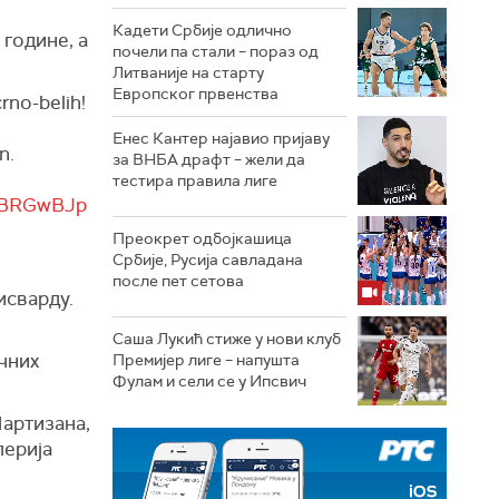
Кадети Србије одлично
 године, а
почели па стали – пораз од
Литваније на старту
Европског првенства
crno-belih!
Енес Кантер најавио пријаву
n.
за ВНБА драфт – жели да
тестира правила лиге
jtBRGwBJp
Преокрет одбојкашица
Србије, Русија савладана
после пет сетова
исварду.
Саша Лукић стиже у нови клуб
чних
Премијер лиге – напушта
Фулам и сели се у Ипсвич
Партизана,
лерија