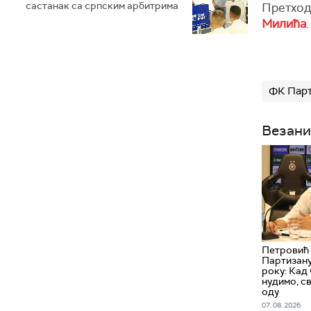
састанак са српским арбитрима
Претход
Милића
.
ФК Пар
Везани
Петровић 
Партизану
року: Кад 
нудимо, св
оду
07. 08. 2026.