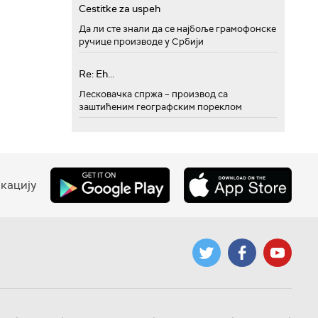
Cestitke za uspeh
Да ли сте знали да се најбоље грамофонске
ручице производе у Србији
Re: Eh...
Лесковачка спржа – производ са
заштићеним географским пореклом
кацију