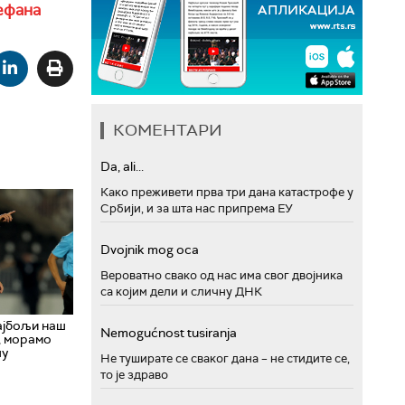
ефана
КОМЕНТАРИ
Da, ali...
Како преживети прва три дана катастрофе у
Србији, и за шта нас припрема ЕУ
Dvojnik mog oca
Вероватно свако од нас има свог двојника
са којим дели и сличну ДНК
ајбољи наш
Nemogućnost tusiranja
, морамо
шу
Не туширате се сваког дана – не стидите се,
то је здраво