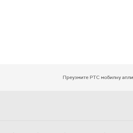
Преузмите РТС мобилну апли