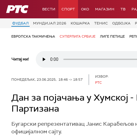
РТС
ВЕСТИ
СПОРТ
OKO
МАГАЗИН
ТВ
Р
ФУДБАЛ
МУНДИЈАЛ 2026
КОШАРКА
ТЕНИС
ОДБОЈКА
ЕВРОПСКА ТАКМИЧЕЊА
СУПЕРЛИГА СРБИЈЕ
ЛИГЕ ПЕТИЦЕ
РЕП
Читај ми!
ИЗВОР:
ПОНЕДЕЉАК, 23.06.2025, 18:46 -> 18:57
РТС
Дан за појачања у Хумској 
Партизана
Бугарски репрезентативац Јанис Карабељов но
официјалном сајту.