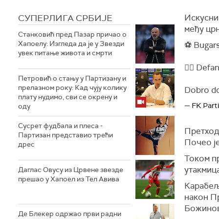
СУПЕРЛИГА СРБИЈЕ
Искусни 
међу цр
Станковић пред Пазар причао о
Хапоелу: Изгледа да је у Звезди
⚽️ Bugars
увек питање живота и смрти
✍🏼 Defan
Петровић о стању у Партизану и
прелазном року: Кад чују колику
Dobro do
плату нудимо, сви се окрену и
— FK Part
оду
Сусрет фудбала и плеса -
Претходн
Партизан представио трећи
Почео је
дрес
Током п
утакмица
Даглас Овусу из Црвене звезде
прешао у Хапоел из Тел Авива
Карабељо
након П
Божинов
Де Блекер одржао први радни