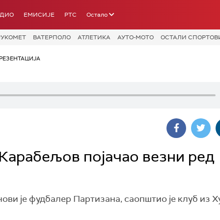
АДИО
ЕМИСИЈЕ
РТС
Остало
РУКОМЕТ
ВАТЕРПОЛО
АТЛЕТИКА
АУТО-МОТО
ОСТАЛИ СПОРТОВ
РЕЗЕНТАЦИЈА
- Карабељов појачао везни ред
ви је фудбалер Партизана, саопштио је клуб из Х