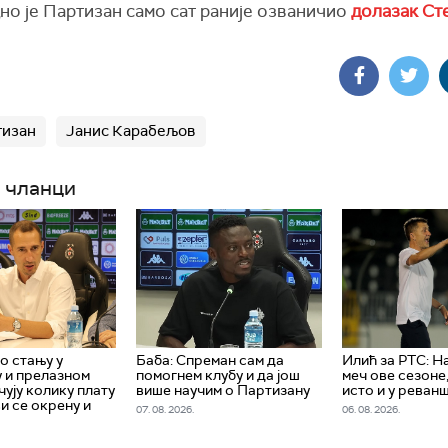
но је Партизан само сат раније озваничио
долазак Ст
тизан
Јанис Карабељов
 чланци
о стању у
Баба: Спреман сам да
Илић за РТС: Н
 и прелазном
помогнем клубу и да још
меч ове сезоне
чују колику плату
више научим о Партизану
исто и у реван
и се окрену и
07. 08. 2026.
06. 08. 2026.