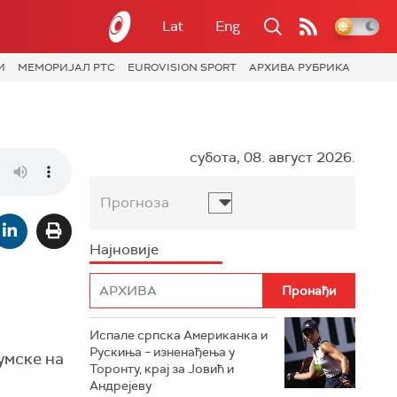
Lat
Eng
И
МЕМОРИЈАЛ РТС
EUROVISION SPORT
АРХИВА РУБРИКА
субота, 08. август 2026.
Прогноза
Најновије
Испале српска Американка и
Рускиња – изненађења у
умске на
Торонту, крај за Јовић и
Андрејеву