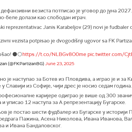
дефанзивни везиста потписао је уговор до јуна 2027.
но-беле долази као слободан играч.
ki reprezentativac Janis Karabeljov (29) novi je fudbaler 
zivni vezista potpisao je dvogodišnji ugovor sa FK Partiza
šao! ⚫️⚪️
https://t.co/NLBGv8O0me
pic.twitter.com/C
izan (@FKPartizanBG)
June 23, 2025
о је наступао за Ботев из Пловдива, а играо је и за К
 у Славији из Софије, чији дрес је носио седам година.
рофесионалне каријере одиграо је више од 300 звани
 и уписао 12 наступа за А репрезентацију Бугарске.
в је постао шести фудбалер из Бугарске у историји 
редрага Пажина, Асена Николова, Ивана Иванова, Ва
а и Ивана Бандаловског.