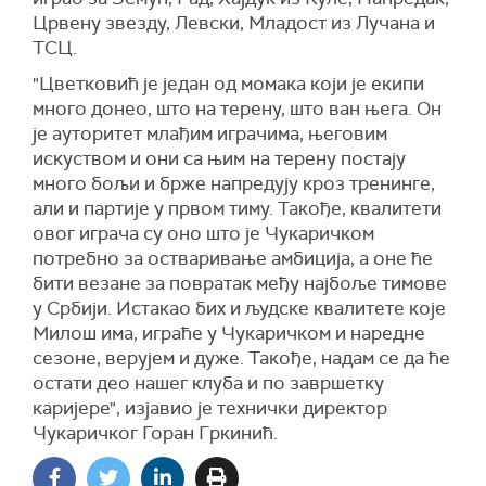
Црвену звезду, Левски, Младост из Лучана и
ТСЦ.
"Цветковић је један од момака који је екипи
много донео, што на терену, што ван њега. Он
је ауторитет млађим играчима, његовим
искуством и они са њим на терену постају
много бољи и брже напредују кроз тренинге,
али и партије у првом тиму. Такође, квалитети
овог играча су оно што је Чукаричком
потребно за остваривање амбиција, а оне ће
бити везане за повратак међу најбоље тимове
у Србији. Истакао бих и људске квалитете које
Милош има, играће у Чукаричком и наредне
сезоне, верујем и дуже. Такође, надам се да ће
остати део нашег клуба и по завршетку
каријере", изјавио је технички директор
Чукаричког Горан Гркинић.