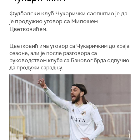
Фудбалски клуб Чукарички саопштио је да
је продужио уговор са Милошем
Цветковићем.
Цветковић има уговор са Чукаричким до краја
сезоне, али је после разговора са
руководством клуба са Бановог брда одлучио
да продужи сарадњу.