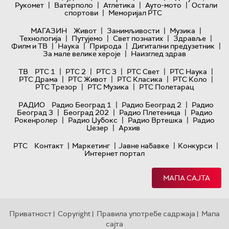
|
|
|
|
Рукомет
Ватерполо
Атлетика
Ауто-мото
Остали
|
спортови
Меморијал РТС
|
|
|
МАГАЗИН
Живот
Занимљивости
Музика
|
|
|
|
Технологијa
Путујемо
Свет познатих
Здравље
|
|
|
|
Филм и ТВ
Наука
Природа
Дигитални предузетник
|
За мале велике хероје
Наизглед здрав
|
|
|
|
|
ТВ
РТС 1
РТС 2
РТС 3
РТС Свет
РТС Наука
|
|
|
|
РТС Драма
РТС Живот
РТС Класика
РТС Коло
|
|
РТС Трезор
РТС Музика
РТС Полетарац
|
|
РАДИО
Радио Београд 1
Радио Београд 2
Радио
|
|
|
Београд 3
Београд 202
Радио Плетеница
Радио
|
|
|
Рокенролер
Радио Џубокс
Радио Вртешка
Радио
|
Џезер
Архив
|
|
|
|
РТС
Контакт
Маркетинг
Јавне набавке
Конкурси
Интернет портал
МАПА САЈТА
Приватност
Copyright
Правила употребе садржаја
Мапа
|
|
|
сајта