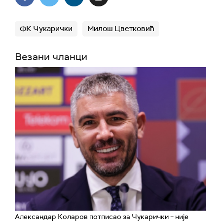
ФК Чукарички
Милош Цветковић
Везани чланци
Александар Коларов потписао за Чукарички – није