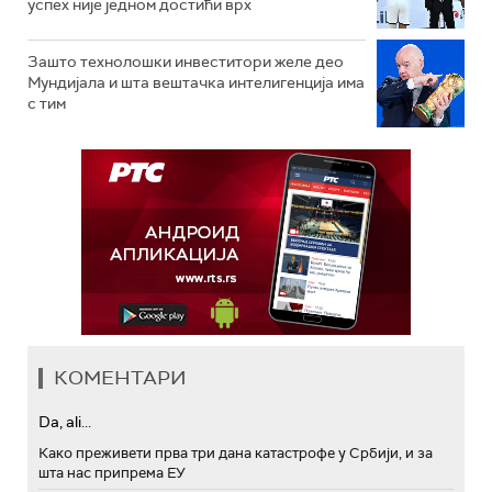
успех није једном достићи врх
Зашто технолошки инвеститори желе део
Мундијала и шта вештачка интелигенција има
с тим
КОМЕНТАРИ
Da, ali...
Како преживети прва три дана катастрофе у Србији, и за
шта нас припрема ЕУ