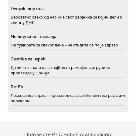
Dvojnik mog oca
Вероватно свако од нас има свог двојника са којим дели и
сличну ДНК
Nemogućnost tusiranja
Не туширате се сваког дана – не стидите се, то је здраво
Cestitke za uspeh
Да ли сте знали да се најбоље грамофонске ручице
производе у Србији
Re: Eh...
Лесковачка спржа – производ са заштићеним географским
пореклом
Преузмите РТС мобилну апликацију