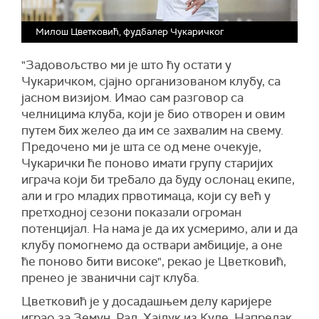
Милош Цветковић, фудбалер Чукаричког
"Задовољство ми је што ћу остати у
Чукаричком, сјајно организованом клубу, са
јасном визијом. Имао сам разговор са
челницима клуба, који је био отворен и овим
путем бих желео да им се захвалим на свему.
Предочено ми је шта се од мене очекује,
Чукарички ће поново имати групу старијих
играча који би требало да буду ослонац екипе,
али и гро младих првотимаца, који су већ у
претходној сезони показали огроман
потенцијал. На нама је да их усмеримо, али и да
клубу помогнемо да оствари амбиције, а оне
ће поново бити високе", рекао је Цветковић,
пренео је званични сајт клуба.
Цветковић је у досадашњем делу каријере
играо за Земун, Рад, Хајдук из Куле, Напредак,