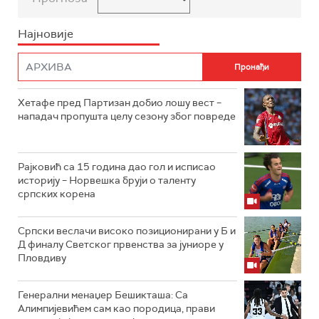
Најновије
Хетафе пред Партизан добио лошу вест –
нападач пропушта целу сезону због повреде
Рајковић са 15 година дао гол и исписао
историју – Норвешка бруји о таленту
српских корена
Српски веслачи високо позиционирани у Б и
Д финалу Светског првенства за јуниоре у
Пловдиву
Генерални менаџер Бешикташа: Са
Алимпијевићем сам као породица, прави