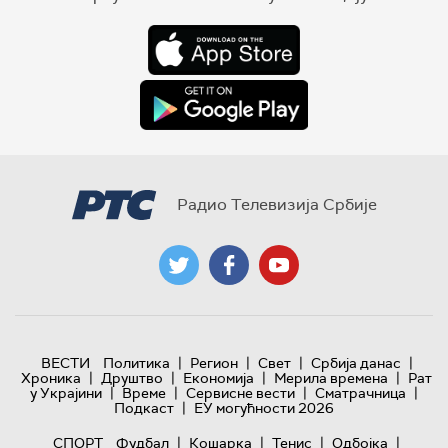
Радио Телевизија Србије
|
|
|
|
ВЕСТИ
Политика
Регион
Свет
Србија данас
|
|
|
|
Хроника
Друштво
Економија
Мерила времена
Рат
|
|
|
|
у Украјини
Време
Сервисне вести
Сматрачница
|
Подкаст
ЕУ могућности 2026
|
|
|
|
СПОРТ
Фудбал
Кошарка
Тенис
Одбојка