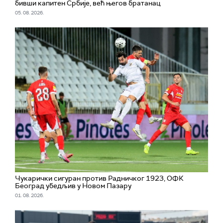
бивши капитен Србије, већ његов братанац
05. 08. 2026.
Чукарички сигуран против Радничког 1923, ОФК
Београд убедљив у Новом Пазару
01. 08. 2026.