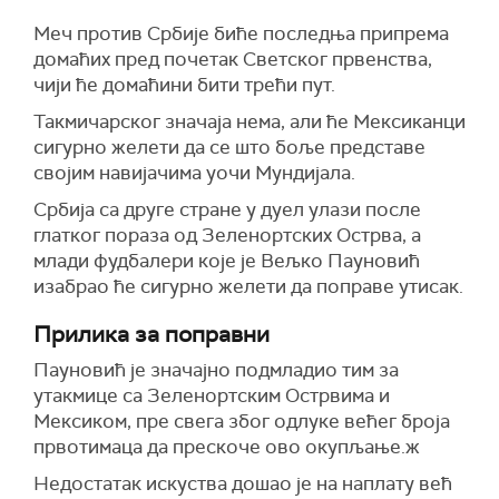
Меч против Србије биће последња припрема
домаћих пред почетак Светског првенства,
чији ће домаћини бити трећи пут.
Такмичарског значаја нема, али ће Мексиканци
сигурно желети да се што боље представе
својим навијачима уочи Мундијала.
Србија са друге стране у дуел улази после
глатког пораза од Зеленортских Острва, а
млади фудбалери које је Вељко Пауновић
изабрао ће сигурно желети да поправе утисак.
Прилика за поправни
Пауновић је значајно подмладио тим за
утакмице са Зеленортским Острвима и
Мексиком, пре свега због одлуке већег броја
првотимаца да прескоче ово окупљање.ж
Недостатак искуства дошао је на наплату већ