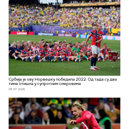
Србија је ову Норвешку победила 2022: Од тада су два
тима отишла у супротним смеровима
06. 07. 2026.