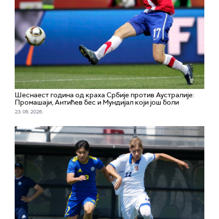
Шеснаест година од краха Србије против Аустралије:
Промашаји, Антићев бес и Мундијал који још боли
23. 06. 2026.