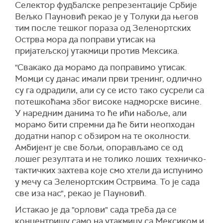
Селектор фудбалске репрезентације Србије
Вељко Пауновић рекао је у Толуки да његов
тим после тешког пораза од Зеленортских
Острва мора да поправи утисак на
пријатељској утакмици против Мексика.
"Свакако да морамо да поправимо утисак.
Момци су данас имали први тренинг, одлично
су га одрадили, али су се исто тако сусрели са
потешкоћама због високе надморске висине.
У наредним данима то ће ићи набоље, али
морамо бити спремни да ће бити неопходан
додатни напор с обзиром на те околности.
Амбијент је све бољи, опорављамо се од
лошег резултата и не толико лоших техничко-
тактичких захтева које смо хтели да испунимо
у мечу са Зеленортским Острвима. То је сада
све иза нас", рекао је Пауновић.
Истакао је да "орлови" сада треба да се
концентришу само на утакмицу са Мексиком и