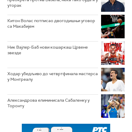
уторак
Китон Волас потписао двогодишњи уговор
са Макабијем
Ник Вајлер-Баб нови кошаркаш Црвене
звезде
Ходар убедљиво до четвртфинала мастерса
у Монтреалу
Александрова елиминисала Сабаленку у
Торонту