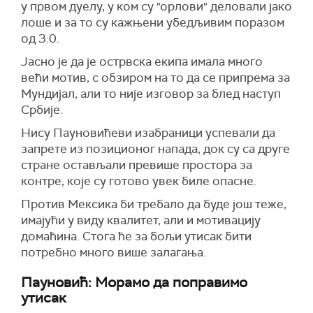
у првом дуелу, у ком су "орлови" деловали јако
лоше и за то су кажњени убедљивим поразом
од 3:0.
Јасно је да је острвска екипа имала много
већи мотив, с обзиром на то да се припрема за
Мундијал, али то није изговор за блед наступ
Србије.
Нису Пауновићеви изабраници успевали да
запрете из позиционог напада, док су са друге
стране остављали превише простора за
контре, које су готово увек биле опасне.
Против Мексика би требало да буде још теже,
имајући у виду квалитет, али и мотивацију
домаћина. Стога ће за бољи утисак бити
потребно много више залагања.
Пауновић: Морамо да поправимо
утисак