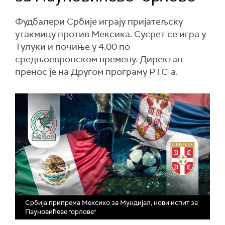
Фудбалери Србије играју пријатељску
утакмицу против Мексика. Сусрет се игра у
Тулуки и почиње у 4.00 по
средњоевропском времену. Директан
пренос је на Другом програму РТС-а.
Србија припрема Мексико за Мундијал, нови испит за
Пауновићеве "орлове"