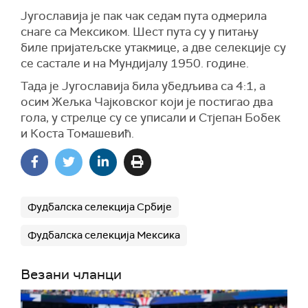
Југославија је пак чак седам пута одмерила
снаге са Мексиком. Шест пута су у питању
биле пријатељске утакмице, а две селекције су
се састале и на Мундијалу 1950. године.
Тада је Југославија била убедљива са 4:1, а
осим Жељка Чајковског који је постигао два
гола, у стрелце су се уписали и Стјепан Бобек
и Коста Томашевић.
Фудбалска селекција Србије
Фудбалска селекција Мексика
Везани чланци