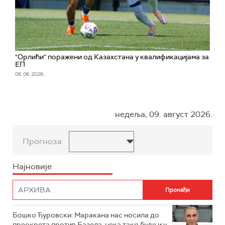
"Орлићи" поражени од Казахстана у квалификацијама за
ЕП
06. 06. 2026.
недеља, 09. август 2026.
Прогноза
Најновије
Бошко Ђуровски: Маракана нас носила до
преокрета против Базела, нека тако буде и у