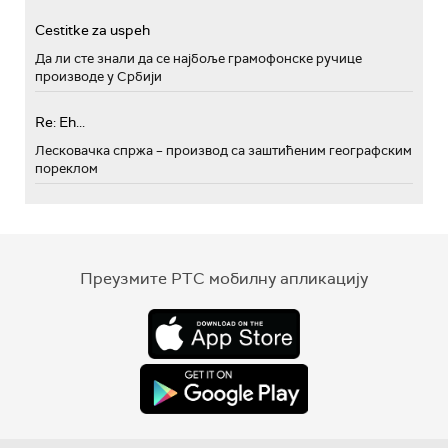
Cestitke za uspeh
Да ли сте знали да се најбоље грамофонске ручице
производе у Србији
Re: Eh...
Лесковачка спржа – производ са заштићеним географским
пореклом
Преузмите РТС мобилну апликацију