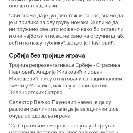
оно што тек долази.
"Сви знамо да је јун јако тежак за нас, знамо да
је и прилика за ову групу момака. Желимо да
им пружимо све што можемо како би оставили
и они најбољи утисак, не само на стручни штаб,
већ и на нашу публику", додао је Пауновић.
Србија без тројице играча
Тројица репрезентативаца Србије - Страхиња
Павловић, Андрија Живковић и Јован
Милошевић, нису отпутовали са националним
тимом у Мексико, иако су играли против
Зеленортских Острва.
Селектор Вељко Пауновић навео је да су
разлози различити, али да је заједнички циљ
очување здравља играча.
"Са Страхињом смо још пре пута у Португал
направили договор да, због великог умора и