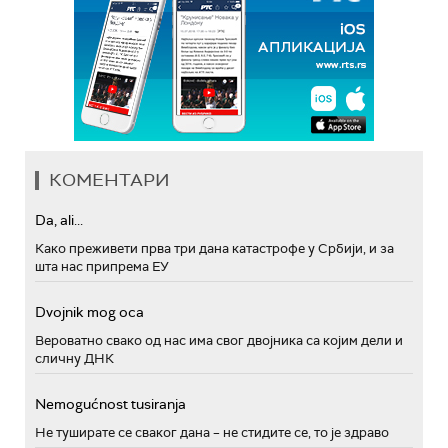
КОМЕНТАРИ
Da, ali...
Како преживети прва три дана катастрофе у Србији, и за
шта нас припрема ЕУ
Dvojnik mog oca
Вероватно свако од нас има свог двојника са којим дели и
сличну ДНК
Nemogućnost tusiranja
Не туширате се сваког дана – не стидите се, то је здраво