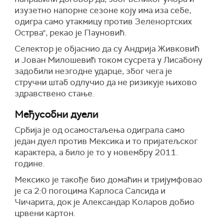
изузетно напорне сезоне коју има иза себе,
одигра само утакмицу против Зеленортских
Острва", рекао је Пауновић.
Селектор је објаснио да су Андрија Живковић
и Јован Милошевић током сусрета у Лисабону
задобили незгодне ударце, због чега је
стручни штаб одлучио да не ризикује њихово
здравствено стање.
Међусобни дуели
Србија је од осамостаљења одиграла само
један дуел против Мексика и то пријатељског
карактера, а било је то у новембру 2011.
године.
Мексико је такође био домаћин и тријумфовао
је са 2:0 погоцима Карлоса Салсида и
Чичарита, док је Александар Коларов добио
црвени картон.