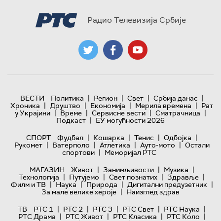
Радио Телевизија Србије
|
|
|
|
ВЕСТИ
Политика
Регион
Свет
Србија данас
|
|
|
|
Хроника
Друштво
Економија
Мерила времена
Рат
|
|
|
|
у Украјини
Време
Сервисне вести
Сматрачница
|
Подкаст
ЕУ могућности 2026
|
|
|
|
СПОРТ
Фудбал
Кошарка
Тенис
Одбојка
|
|
|
|
Рукомет
Ватерполо
Атлетика
Ауто-мото
Остали
|
спортови
Меморијал РТС
|
|
|
МАГАЗИН
Живот
Занимљивости
Музика
|
|
|
|
Технологијa
Путујемо
Свет познатих
Здравље
|
|
|
|
Филм и ТВ
Наука
Природа
Дигитални предузетник
|
За мале велике хероје
Наизглед здрав
|
|
|
|
|
ТВ
РТС 1
РТС 2
РТС 3
РТС Свет
РТС Наука
|
|
|
|
РТС Драма
РТС Живот
РТС Класика
РТС Коло