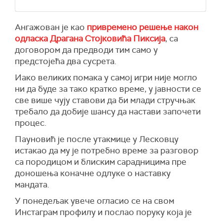
Ангажован је као
привремено решење након
одласка Драгана Стојковића Пиксија
, са
договором да предводи тим само у
предстојећа два сусрета.
Иако великих помака у самој игри није могло
ни да буде за тако кратко време, у јавности се
све више чују ставови да би млади стручњак
требало да добије шансу да настави започети
процес.
Пауновић је после утакмице у Лесковцу
истакао да му је потребно време за разговор
са породицом и блиским сарадницима пре
доношења коначне одлуке о наставку
мандата.
У понедељак увече огласио се на свом
Инстаграм профилу и послао поруку која је