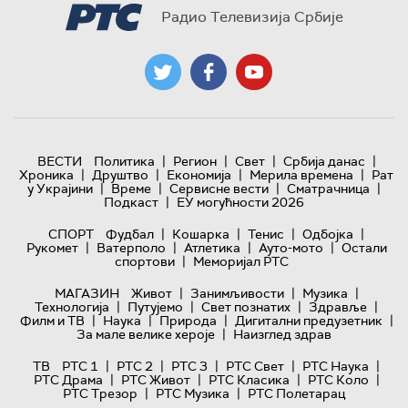
Радио Телевизија Србије
|
|
|
|
ВЕСТИ
Политика
Регион
Свет
Србија данас
|
|
|
|
Хроника
Друштво
Економија
Мерила времена
Рат
|
|
|
|
у Украјини
Време
Сервисне вести
Сматрачница
|
Подкаст
ЕУ могућности 2026
|
|
|
|
СПОРТ
Фудбал
Кошарка
Тенис
Одбојка
|
|
|
|
Рукомет
Ватерполо
Атлетика
Ауто-мото
Остали
|
спортови
Меморијал РТС
|
|
|
МАГАЗИН
Живот
Занимљивости
Музика
|
|
|
|
Технологијa
Путујемо
Свет познатих
Здравље
|
|
|
|
Филм и ТВ
Наука
Природа
Дигитални предузетник
|
За мале велике хероје
Наизглед здрав
|
|
|
|
|
ТВ
РТС 1
РТС 2
РТС 3
РТС Свет
РТС Наука
|
|
|
|
РТС Драма
РТС Живот
РТС Класика
РТС Коло
|
|
РТС Трезор
РТС Музика
РТС Полетарац