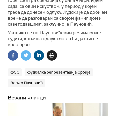
горе. Сва три сценарија су била у игри. Идем
сада, са овим искуством, у период у којем
треба да донесем одлуку. Лудски је да добијем
време да разговарам са својом фамилијом и
саветодавцима", закључио је Пауновић.
Уколико се по Пауновићевим речима може
судити, коначна одлука могла би да стигне
врло брзо.
ФСС
Фудбалка репрезентација Србије
Вељко Пауновић
Везани чланци