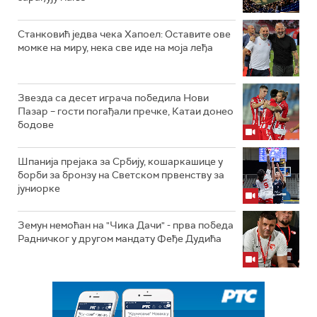
Станковић једва чека Хапоел: Оставите ове
момке на миру, нека све иде на моја леђа
Звезда са десет играча победила Нови
Пазар – гости погађали пречке, Катаи донео
бодове
Шпанија прејакa за Србију, кошаркашице у
борби за бронзу на Светском првенству за
јуниорке
Земун немоћан на "Чика Дачи" - прва победа
Радничког у другом мандату Феђе Дудића