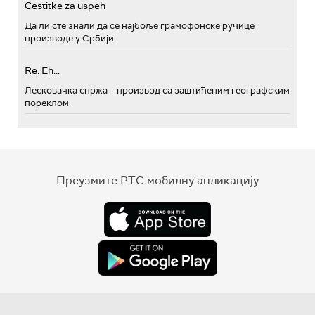
Cestitke za uspeh
Да ли сте знали да се најбоље грамофонске ручице
производе у Србији
Re: Eh...
Лесковачка спржа – производ са заштићеним географским
пореклом
Преузмите РТС мобилну апликацију