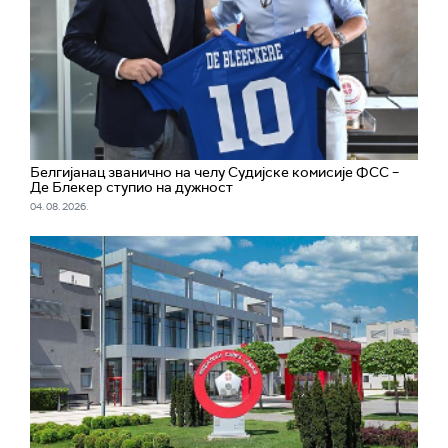
Белгијанац званично на челу Судијске комисије ФСС –
Де Блекер ступио на дужност
04. 08. 2026.