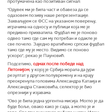
протумачена као позитиван сигнал:
"Одувек ми је била част и обавеза да се
одазовем позиву наше репрезентације.
Захваљујем се ФСС на указаном поверењу,
играчима на односу и публици која ме је
предивно прихватила. Фудбал ме је поново
одвео тамо где сам му потребан и одакле је
све почело. Заједно вратићемо српски фудбал
тамо где му је место. Видимо се поново
ускоро", рекао је Пауновић.
Подсетимо,
одмах после победе над
Летонијом
, у којој је Србија морала да јури
резултат у другом полувремену и на крају
преокренула головима Александра Катаија и
Александра Станковића, селектор је био
опрезнији у изјавама:
"Ово је била једна ургентна мисија. Могло је да
буде боље, овако како је сада, а могло је и