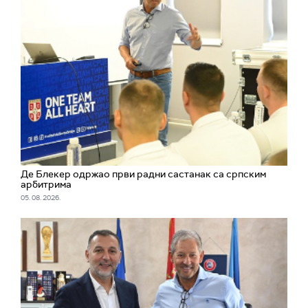
Де Блекер одржао први радни састанак са српским
арбитрима
05. 08. 2026.