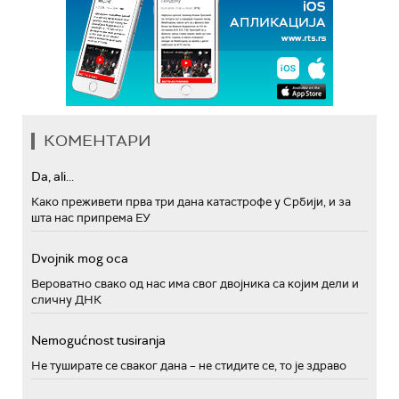
КОМЕНТАРИ
Da, ali...
Како преживети прва три дана катастрофе у Србији, и за
шта нас припрема ЕУ
Dvojnik mog oca
Вероватно свако од нас има свог двојника са којим дели и
сличну ДНК
Nemogućnost tusiranja
Не туширате се сваког дана – не стидите се, то је здраво