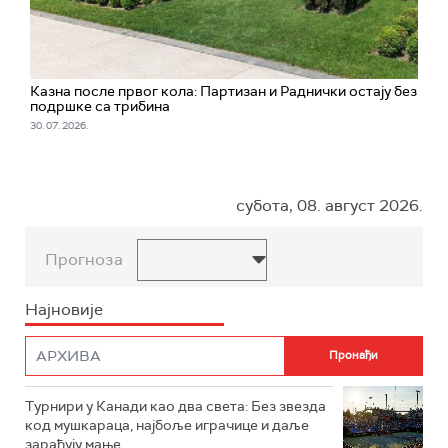
Казна после првог кола: Партизан и Раднички остају без
подршке са трибина
30. 07. 2026.
субота, 08. август 2026.
Прогноза
Најновије
Турнири у Канади као два света: Без звезда
код мушкараца, најбоље играчице и даље
зарађују мање