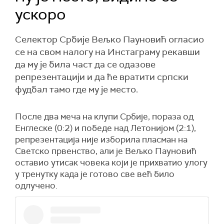
ускоро
Селектор Србије Вељко Пауновић огласио
се на свом налогу на Инстаграму рекавши
да му је била част да се одазове
репрезентацији и да ће вратити српски
фудбал тамо где му је место.
После два меча на клупи Србије, пораза од
Енглеске (0:2) и победе над Летонијом (2:1),
репрезентација није изборила пласман на
Светско првенство, али је Вељко Пауновић
оставио утисак човека који је прихватио улогу
у тренутку када је готово све већ било
одлучено.