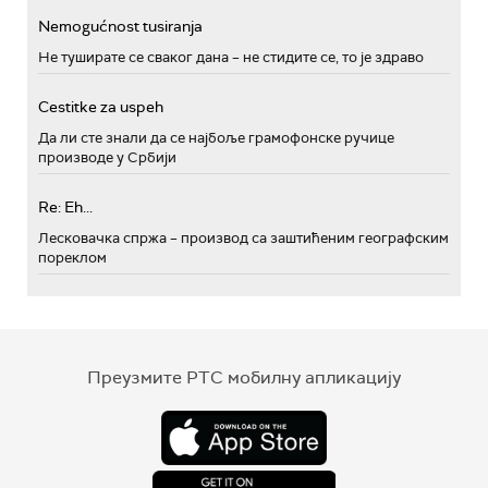
Nemogućnost tusiranja
Не туширате се сваког дана – не стидите се, то је здраво
Cestitke za uspeh
Да ли сте знали да се најбоље грамофонске ручице
производе у Србији
Re: Eh...
Лесковачка спржа – производ са заштићеним географским
пореклом
Преузмите РТС мобилну апликацију