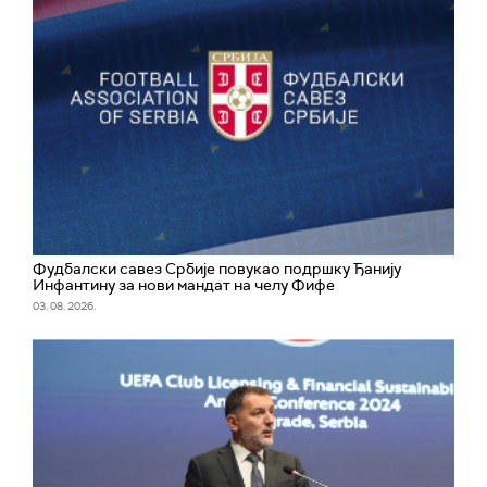
Фудбалски савез Србије повукао подршку Ђанију
Инфантину за нови мандат на челу Фифе
03. 08. 2026.