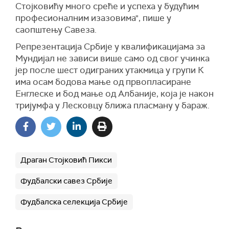
Стојковићу много среће и успеха у будућим
професионалним изазовима", пише у
саопштењу Савеза.
Репрезентација Србије у квалификацијама за
Мундијал не зависи више само од свог учинка
јер после шест одиграних утакмица у групи К
има осам бодова мање од првопласиране
Енглеске и бод мање од Албаније, која је након
тријумфа у Лесковцу ближа пласману у бараж.
Драган Стојковић Пикси
Фудбалски савез Србије
Фудбалска селекција Србије