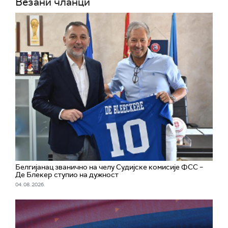
Везани чланци
Белгијанац званично на челу Судијске комисије ФСС –
Де Блекер ступио на дужност
04. 08. 2026.