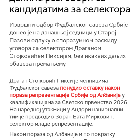
кандидатима за селектора
Извршни одбор Фудбалског савеза Србије
донео је на данашњој седници у Старој
Пазови одлуку о споразумном раскиду
уговора са селектором Драганом
Стојковићем Пиксијем, без икаквих даљих
обавеза према њему.
Драган Стојковић Пикси је челницима
Фудбалског савеза
понудио оставку након
пораза репрезентације Србије од Албаније
у
квалификацијама за Светско првенство 2026.
На наредној утакмици у Андори национални
тим је предводио Зоран Бата Мирковић,
селектор младе репрезентације.
Након пораза од Албаније и по повратку