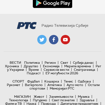
Радио Телевизија Србије
|
|
|
|
ВЕСТИ
Политика
Регион
Свет
Србија данас
|
|
|
|
Хроника
Друштво
Економија
Мерила времена
Рат
|
|
|
|
у Украјини
Време
Сервисне вести
Сматрачница
|
Подкаст
ЕУ могућности 2026
|
|
|
|
СПОРТ
Фудбал
Кошарка
Тенис
Одбојка
|
|
|
|
Рукомет
Ватерполо
Атлетика
Ауто-мото
Остали
|
спортови
Меморијал РТС
|
|
|
МАГАЗИН
Живот
Занимљивости
Музика
|
|
|
|
Технологијa
Путујемо
Свет познатих
Здравље
|
|
|
|
Филм и ТВ
Наука
Природа
Дигитални предузетник