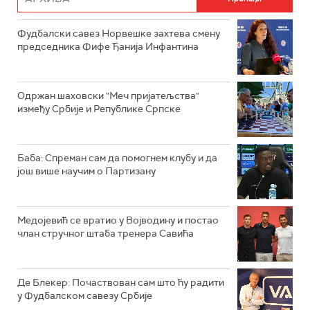
Фудбалски савез Норвешке захтева смену
председника Фифе Ђанија Инфантина
Одржан шаховски "Меч пријатељства"
између Србије и Републике Српске
Баба: Спреман сам да помогнем клубу и да
још више научим о Партизану
Медојевић се вратио у Војводину и постао
члан стручног штаба тренера Савића
Де Блекер: Почаствован сам што ћу радити
у Фудбалском савезу Србије