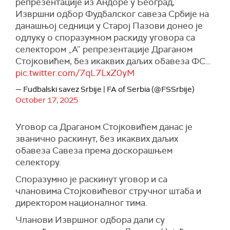
репрезентације из Андоре у Београд,
Извршни одбор Фудбалског савеза Србије на
данашњој седници у Старој Пазови донео је
одлуку о споразумном раскиду уговора са
селектором „А” репрезентације Драганом
Стојковићем, без икаквих даљих обавеза ФС…
pic.twitter.com/7qL7LxZ0yM
— Fudbalski savez Srbije | FA of Serbia (@FSSrbije)
October 17, 2025
Уговор са Драганом Стојковићем данас је
званично раскинут, без икаквих даљих
обавеза Савеза према доскорашњем
селектору.
Споразумно је раскинут уговор и са
члановима Стојковићевог стручног штаба и
директором националног тима.
Чланови Извршног одбора дали су