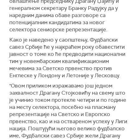
овлашћење председнику Драгану Џајићу и
генералном секретару Бранку Радујку да у
наредним данима обаве разговоре са
потенцијалним кандидатима за новог
селектора сениорске репрезентације.
Како је наведено у саопштењу, Фудбалски
савез Србије ће у најкраћем року обавестити
јавност о томе ко ће предводити национални
тим у новембарским квалификационим
мечевима за Светско првенство против
Енглеске у Лондону и Летоније у Лесковцу.
"Овом приликом изражавамо још једном
захвалност Драгану Стојковићу на свему што
је учинио током протекле четири и по године
на месту селектора, посебно на пласману
репрезентације на Светско и Европско
првенство, као и на оствареном успеху у Лиги
нација. Поштујући његово велико фудбалско
име, Фудбалски савез Србије жели Драгану