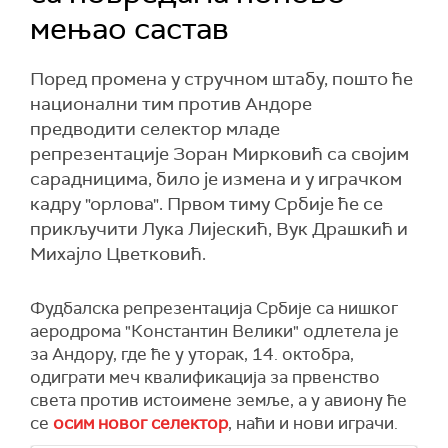
мењао састав
Поред промена у стручном штабу, пошто ће
национални тим против Андоре
предводити селектор младе
репрезентације Зоран Мирковић са својим
сарадницима, било је измена и у играчком
кадру "орлова". Првом тиму Србије ће се
прикључити Лука Лијескић, Вук Драшкић и
Михајло Цветковић.
Фудбалска репрезентација Србије са нишког
аеродрома "Константин Велики" одлетела је
за Андору, где ће у уторак, 14. октобра,
одиграти меч квалификација за првенство
света против истоимене земље, а у авиону ће
се
осим новог селектор
, наћи и нови играчи.