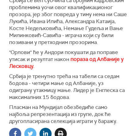
Србија се већ суочила са бројним кадровским
проблемима уочи овог квалификационог
прозора, јер због повреда у тиму нема ни Саше
Лукића, Ивана Илића, Александра Катаија,
Косте Недeљковића, Немање Гудеља и Вање
Милинковић-Савића - играча који су били
позивани у претходним прозорима.
"Орлови" ће у Андори покушати да поправе
утисак и резултат након
пораза од Албаније у
Лесковцу.
Србија је тренутно трећа на табели са седам
бодова - четири мање од Албаније, уз
одиграну утакмицу мање. Лидер је Енглеска са
максималних 15 бодова.
Пласман на Мундијал обезбедиће само
најбоља репрезентација из групе, док ће
другопласирана селекција играти у баражу.