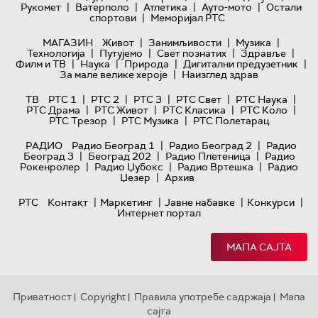
|
|
|
|
Рукомет
Ватерполо
Атлетика
Ауто-мото
Остали
|
спортови
Меморијал РТС
|
|
|
МАГАЗИН
Живот
Занимљивости
Музика
|
|
|
|
Технологијa
Путујемо
Свет познатих
Здравље
|
|
|
|
Филм и ТВ
Наука
Природа
Дигитални предузетник
|
За мале велике хероје
Наизглед здрав
|
|
|
|
|
ТВ
РТС 1
РТС 2
РТС 3
РТС Свет
РТС Наука
|
|
|
|
РТС Драма
РТС Живот
РТС Класика
РТС Коло
|
|
РТС Трезор
РТС Музика
РТС Полетарац
|
|
РАДИО
Радио Београд 1
Радио Београд 2
Радио
|
|
|
Београд 3
Београд 202
Радио Плетеница
Радио
|
|
|
Рокенролер
Радио Џубокс
Радио Вртешка
Радио
|
Џезер
Архив
|
|
|
|
РТС
Контакт
Маркетинг
Јавне набавке
Конкурси
Интернет портал
МАПА САЈТА
Приватност
Copyright
Правила употребе садржаја
Мапа
|
|
|
сајта