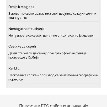
Dvojnik mog oca
Вероватно свако од нас има свог двојника са којим дели и
сличну ДНК
Nemogućnost tusiranja
Не туширате се сваког дана – не стидите се, то је здраво
Cestitke za uspeh
Да ли сте знали да се најбоље грамофонске ручице
производе у Србији
Re: Eh...
Лесковачка спржа – производ са заштићеним географским
пореклом
Преузмите РТС мобилну апликацију