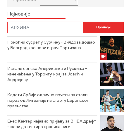
Најновије
Поноћни сусрет у Сурчину - Вилдоза дошао
у Београд као нови играч Партизана
Испале српска Американка и Рускиња –
изненађења у Торонту, крај за Јовић и
Андрејеву
Кадети Србије одлично почели па стали –
пораз од Литваније на старту Европског
првенства
Енес Кантер најавио пријаву за ВНБА драфт
– жели да тестира правила лиге