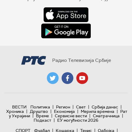
Радио Телевизија Србије
|
|
|
|
ВЕСТИ
Политика
Регион
Свет
Србија данас
|
|
|
|
Хроника
Друштво
Економија
Мерила времена
Рат
|
|
|
|
у Украјини
Време
Сервисне вести
Сматрачница
|
Подкаст
ЕУ могућности 2026
|
|
|
|
СПОРТ
Фудбал
Кошарка
Тенис
Одбојка