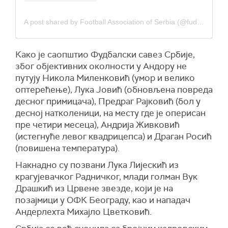
A post shared by Football Association of Serbia (@fudbalskisavezsrbije)
Како је саопштио Фудбалски савез Србије,
због објективних околности у Андору не
путују Никола Миленковић (умор и велико
оптерећење), Лука Јовић (обновљена повреда
десног примицача), Предраг Рајковић (бол у
десној натколеници, на месту где је оперисан
пре четири месеца), Андрија Живковић
(истегнуће левог квадрицепса) и Драган Росић
(повишена температура).
Накнадно су позвани Лука Лијескић из
крагујевачког Радничког, млади голман Вук
Драшкић из Црвене звезде, који је на
позајмици у ОФК Београду, као и нападач
Андерлехта Михајло Цветковић.