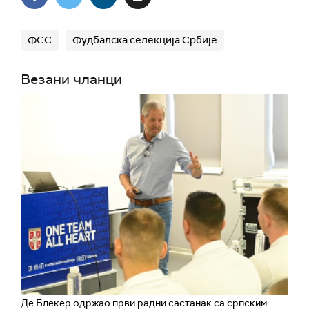
ФСС
Фудбалска селекција Србије
Везани чланци
Де Блекер одржао први радни састанак са српским