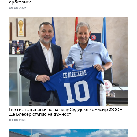
арбитрима
05. 08. 2026.
Белгијанац званично на челу Судијске комисије ФСС –
Де Блекер ступио на дужност
04. 08. 2026.