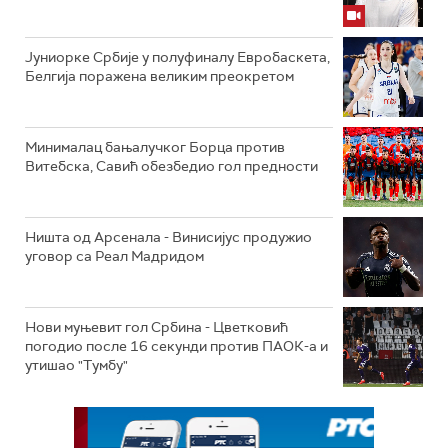
Јуниорке Србије у полуфиналу Евробаскета,
Белгија поражена великим преокретом
Минималац бањалучког Борца против
Витебска, Савић обезбедио гол предности
Ништа од Арсенала - Винисијус продужио
уговор са Реал Мадридом
Нови муњевит гол Србина - Цветковић
погодио после 16 секунди против ПАОК-а и
утишао "Тумбу"