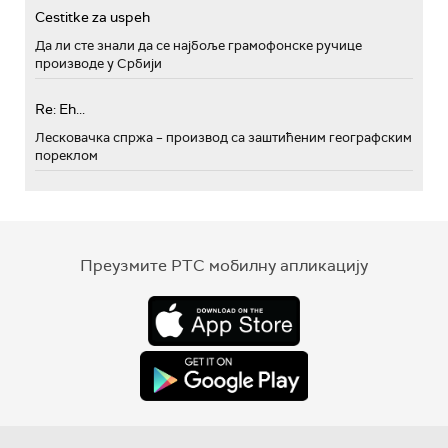
Cestitke za uspeh
Да ли сте знали да се најбоље грамофонске ручице
производе у Србији
Re: Eh...
Лесковачка спржа – производ са заштићеним географским
пореклом
Преузмите РТС мобилну апликацију