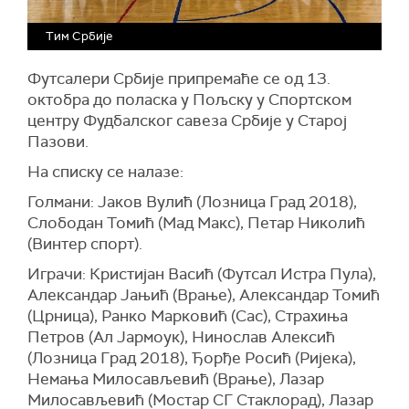
Тим Србије
Футсалери Србије припремаће се од 13.
октобра до поласка у Пољску у Спортском
центру Фудбалског савеза Србије у Старој
Пазови.
На списку се налазе:
Голмани: Јаков Вулић (Лозница Град 2018),
Слободан Томић (Мад Макс), Петар Николић
(Винтер спорт).
Играчи: Кристијан Васић (Футсал Истра Пула),
Александар Јањић (Врање), Александар Томић
(Црница), Ранко Марковић (Сас), Страхиња
Петров (Ал Јармоук), Нинослав Алексић
(Лозница Град 2018), Ђорђе Росић (Ријека),
Немања Милосављевић (Врање), Лазар
Милосављевић (Мостар СГ Стаклорад), Лазар