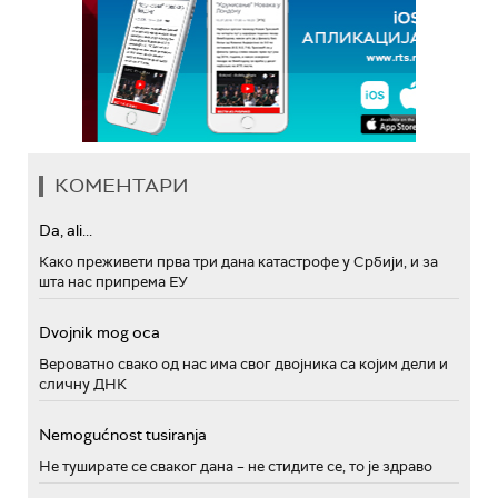
КОМЕНТАРИ
Da, ali...
Како преживети прва три дана катастрофе у Србији, и за
шта нас припрема ЕУ
Dvojnik mog oca
Вероватно свако од нас има свог двојника са којим дели и
сличну ДНК
Nemogućnost tusiranja
Не туширате се сваког дана – не стидите се, то је здраво