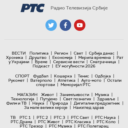
Радио Телевизија Србије
|
|
|
|
ВЕСТИ
Политика
Регион
Свет
Србија данас
|
|
|
|
Хроника
Друштво
Економија
Мерила времена
Рат
|
|
|
|
у Украјини
Време
Сервисне вести
Сматрачница
|
Подкаст
ЕУ могућности 2026
|
|
|
|
СПОРТ
Фудбал
Кошарка
Тенис
Одбојка
|
|
|
|
Рукомет
Ватерполо
Атлетика
Ауто-мото
Остали
|
спортови
Меморијал РТС
|
|
|
МАГАЗИН
Живот
Занимљивости
Музика
|
|
|
|
Технологијa
Путујемо
Свет познатих
Здравље
|
|
|
|
Филм и ТВ
Наука
Природа
Дигитални предузетник
|
За мале велике хероје
Наизглед здрав
|
|
|
|
|
ТВ
РТС 1
РТС 2
РТС 3
РТС Свет
РТС Наука
|
|
|
|
РТС Драма
РТС Живот
РТС Класика
РТС Коло
|
|
РТС Трезор
РТС Музика
РТС Полетарац