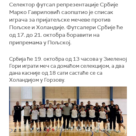
Селектор футсал репрезентације Србије
Марко Гавриловић саопштио је списак
играча за пријатељске мечеве против
Пољске и Холандије. Футсалери Србије ће
од 17. до 21. октобра боравити на
припремама у Пољској.
Србија ће 19. октобра од 13 часова у Зиеленој
Гори играти меч са домаћом селекцијом, а два
дана касније од 18 сати састаће се са
Холандијом у Горзову.