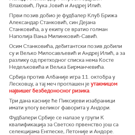
Влаховић, Лука Јовић и Андреј Илић.
Први позив добио је фудбалер Клуб Брижа
Александар Станковић, син Дејана
Станковића, а у екипу се вратио голман
Наполија Вања Милинковић-Савић.
Осим Станковића, дебитантски позив добили
су и Вељко Милосављевић и Андреј Илић, а за
разлику од претходног списка нема Косте
Недељковића и Вељка Бирманчевића.
Србија против Албаније игра 11. октобра у
Лесковцу, а тај меч проглашен је
утакмицом
највишег безбедоносног ризика
.
Три дана касније ће Пиксијеви изабраници
имати улогу великог фаворита у Андори.
Фудбалери Србије се налазе у групи К
квалификација за Светско првенство још са
селекцијама Енглеске, Летоније и Андоре.