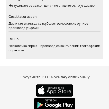
Не туширате се сваког дана – не стидите се, то је здраво
Cestitke za uspeh
Да ли сте знали да се најбоље грамофонске ручице
производе у Србији
Re: Eh...
Лесковачка спржа – производ са заштићеним географским
пореклом
Преузмите РТС мобилну апликацију