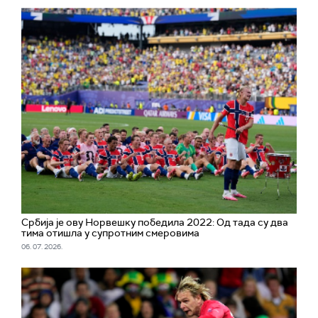
Србија је ову Норвешку победила 2022: Од тада су два
тима отишла у супротним смеровима
06. 07. 2026.