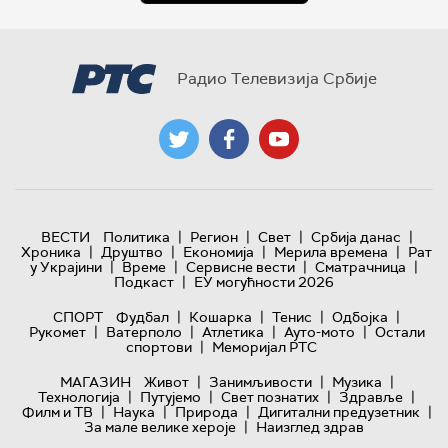
Радио Телевизија Србије
|
|
|
|
ВЕСТИ
Политика
Регион
Свет
Србија данас
|
|
|
|
Хроника
Друштво
Економија
Мерила времена
Рат
|
|
|
|
у Украјини
Време
Сервисне вести
Сматрачница
|
Подкаст
ЕУ могућности 2026
|
|
|
|
СПОРТ
Фудбал
Кошарка
Тенис
Одбојка
|
|
|
|
Рукомет
Ватерполо
Атлетика
Ауто-мото
Остали
|
спортови
Меморијал РТС
|
|
|
МАГАЗИН
Живот
Занимљивости
Музика
|
|
|
|
Технологијa
Путујемо
Свет познатих
Здравље
|
|
|
|
Филм и ТВ
Наука
Природа
Дигитални предузетник
|
За мале велике хероје
Наизглед здрав