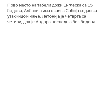
Прво место на табели држи Енглеска са 15
бодова, Албанија има осам, а Србија седам са
утакмицом мање. Летонија је четврта са
четири, док је Андора последња без бодова.