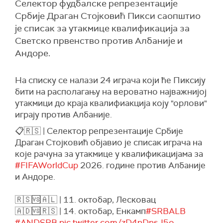
Селектор фудбалске репрезентације
Србије Драган Стојковић Пикси саопштио
је списак за утакмице квалификација за
Светско првенство против Албаније и
Андоре.
На списку се налази 24 играча који ће Пиксију
бити на располагању на вероватно најважнијој
утакмици до краја квалифиакција коју "орлови"
играју против Албаније.
📋🇷🇸 | Селектор репрезентације Србије
Драган Стојковић објавио је списак играча на
које рачуна за утакмице у квалификацијама за
#FIFAWorldCup
2026. године против Албаније
и Андоре.
🇷🇸🆚🇦🇱 | 11. октобар, Лесковац
🇦🇩🆚🇷🇸 | 14. октобар, Енкамп
#SRBALB
#ANDSRB
pic.twitter.com/zD4nDnsJ5o