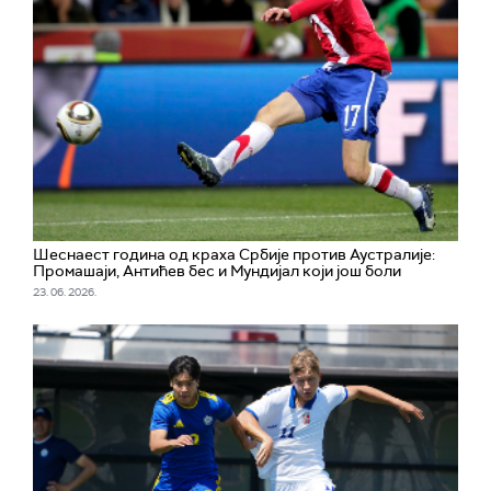
Шеснаест година од краха Србије против Аустралије:
Промашаји, Антићев бес и Мундијал који још боли
23. 06. 2026.