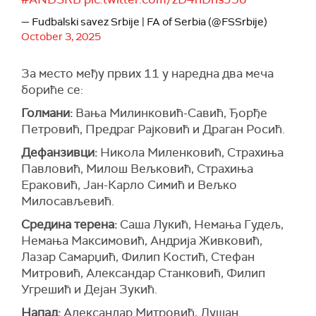
— Fudbalski savez Srbije | FA of Serbia (@FSSrbije)
October 3, 2025
За место међу првих 11 у наредна два меча
бориће се:
Голмани:
Вања Милинковић-Савић, Ђорђе
Петровић, Предраг Рајковић и Драган Росић.
Дефанзивци:
Никола Миленковић, Страхиња
Павловић, Милош Вељковић, Страхиња
Ераковић, Јан-Карло Симић и Вељко
Милосављевић.
Средина терена:
Саша Лукић, Немања Гудељ,
Немања Максимовић, Андрија Живковић,
Лазар Самарџић, Филип Костић, Стефан
Митровић, Александар Станковић, Филип
Угрешић и Дејан Зукић.
Напад:
Александар Митровић, Душан