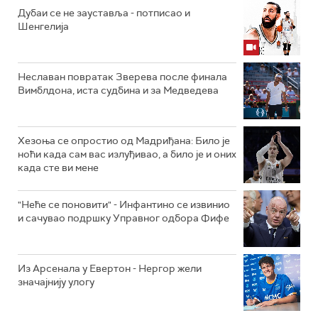
Дубаи се не зауставља - потписао и
Шенгелија
Неславан повратак Зверева после финала
Вимблдона, иста судбина и за Медведева
Хезоња се опростио од Мадриђана: Било је
ноћи када сам вас излуђивао, а било је и оних
када сте ви мене
"Неће се поновити" - Инфантино се извинио
и сачувао подршку Управног одбора Фифе
Из Арсенала у Евертон - Нергор жели
значајнију улогу