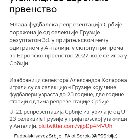
првенство
Млада фудбалска репрезентација Србије
поражена је од селекције Грузије
резултатом 3:1 у пријатељском мечу
одиграном у Анталији, у склопу припрема
за Европско првенство 2027, које се игра у
Србији.
Изабраници селектора Александра Коларова
играли су са селекцијом Грузије коју чине
фудбалери узраста до 23 године, две године
старији од тима репрезентације Србије.
U-21 репрезентација Србије изгубила је од U-
23 селекције Грузије у пријатељској утакмици
у Анталији.
pic.twitter.com/vgpDp4MVUh
— Fudbalski savez Srbije | FA of Serbia (@FSSrbije)