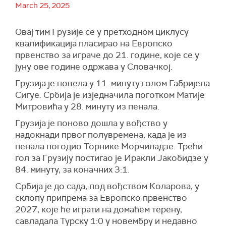
March 25, 2025
Овај тим Грузије се у претходном циклусу
квалификација пласирао на Европско
првенство за играче до 21. године, које се у
јуну ове године одржава у Словачкој.
Грузија је повела у 11. минуту голом Габријела
Сигуе. Србија је изједначила поготком Матије
Митровића у 28. минуту из пенала.
Грузија је поново дошла у вођство у
надокнади првог полувремена, када је из
пенала погодио Торнике Морчиладзе. Трећи
гол за Грузију постигао је Иракли Јакобидзе у
84. минуту, за коначних 3:1.
Србија је до сада, под вођством Коларова, у
склопу припрема за Европско првенство
2027, које ће играти на домаћем терену,
савладала Турску 1:0 у новембру и недавно