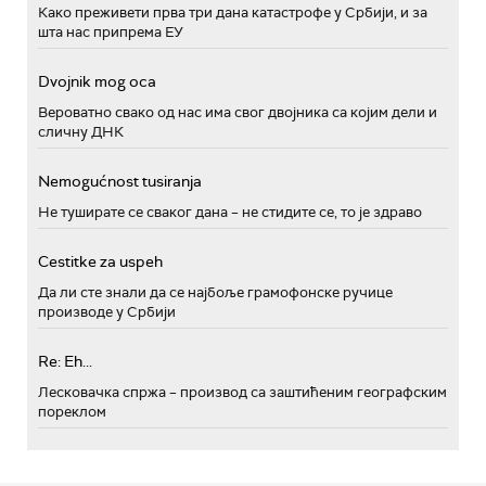
Како преживети прва три дана катастрофе у Србији, и за
шта нас припрема ЕУ
Dvojnik mog oca
Вероватно свако од нас има свог двојника са којим дели и
сличну ДНК
Nemogućnost tusiranja
Не туширате се сваког дана – не стидите се, то је здраво
Cestitke za uspeh
Да ли сте знали да се најбоље грамофонске ручице
производе у Србији
Re: Eh...
Лесковачка спржа – производ са заштићеним географским
пореклом