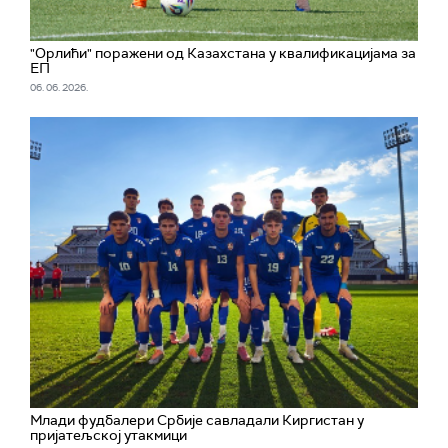
"Орлићи" поражени од Казахстана у квалификацијама за
ЕП
06. 06. 2026.
Млади фудбалери Србије савладали Киргистан у
пријатељској утакмици