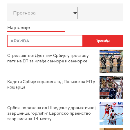
Прогноза
Најновије
Стрељаштво: Дует тим Србије у троставу
пети на ЕП за млађе сениоре и сениорке
Кадети Србије поражена од Пољске на ЕП у
кошарци
Србија поражена од Шведске у драматичној
завршници, "орлићи" Европско првенство
завршили на 14. месту