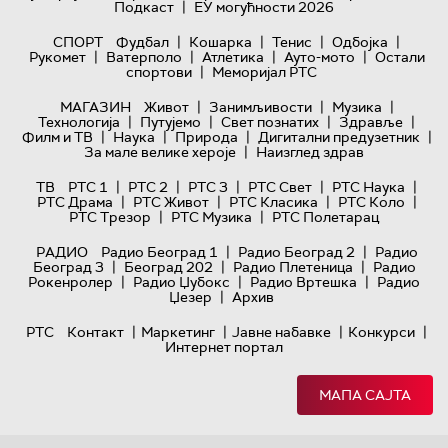
|
Подкаст
ЕУ могућности 2026
|
|
|
|
СПОРТ
Фудбал
Кошарка
Тенис
Одбојка
|
|
|
|
Рукомет
Ватерполо
Атлетика
Ауто-мото
Остали
|
спортови
Меморијал РТС
|
|
|
МАГАЗИН
Живот
Занимљивости
Музика
|
|
|
|
Технологијa
Путујемо
Свет познатих
Здравље
|
|
|
|
Филм и ТВ
Наука
Природа
Дигитални предузетник
|
За мале велике хероје
Наизглед здрав
|
|
|
|
|
ТВ
РТС 1
РТС 2
РТС 3
РТС Свет
РТС Наука
|
|
|
|
РТС Драма
РТС Живот
РТС Класика
РТС Коло
|
|
РТС Трезор
РТС Музика
РТС Полетарац
|
|
РАДИО
Радио Београд 1
Радио Београд 2
Радио
|
|
|
Београд 3
Београд 202
Радио Плетеница
Радио
|
|
|
Рокенролер
Радио Џубокс
Радио Вртешка
Радио
|
Џезер
Архив
|
|
|
|
РТС
Контакт
Маркетинг
Јавне набавке
Конкурси
Интернет портал
МАПА САЈТА