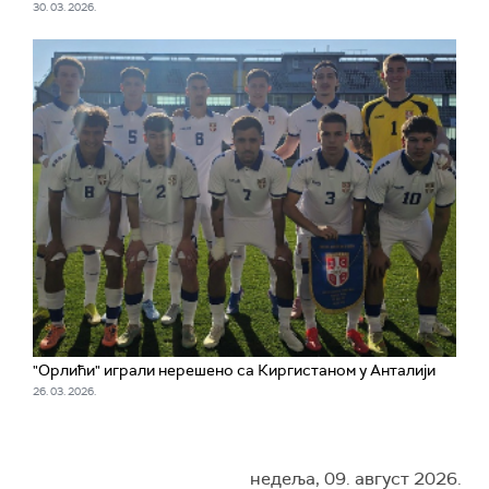
30. 03. 2026.
"Орлићи" играли нерешено са Киргистаном у Анталији
26. 03. 2026.
недеља, 09. август 2026.