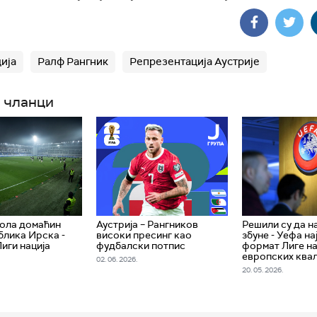
ција
Ралф Рангник
Репрезентација Аустрије
 чланци
ола домаћин
Аустрија – Рангников
Решили су да н
блика Ирска -
високи пресинг као
збуне - Уефа на
иги нација
фудбалски потпис
формат Лиге на
европских ква
02. 06. 2026.
20. 05. 2026.