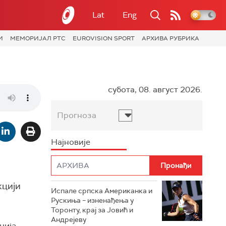
Lat
Eng
И
МЕМОРИЈАЛ РТС
EUROVISION SPORT
АРХИВА РУБРИКА
субота, 08. август 2026.
Прогноза
Најновије
кцији
Испале српска Американка и
Рускиња – изненађења у
Торонту, крај за Јовић и
Андрејеву
ција