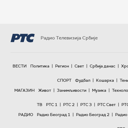
Радио Телевизија Србије
|
|
|
|
ВЕСТИ
Политика
Регион
Свет
Србија данас
Хр
|
|
СПОРТ
Фудбал
Кошарка
Тен
|
|
|
МАГАЗИН
Живот
Занимљивости
Музика
Техноло
|
|
|
|
ТВ
РТС 1
РТС 2
РТС 3
РТС Свет
РТ
|
|
РАДИО
Радио Београд 1
Радио Београд 2
Радио