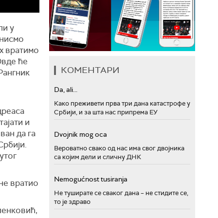
ли у
 нисмо
ах вратимо
Овде ће
КОМЕНТАРИ
 Рангник
Da, ali...
Како преживети прва три дана катастрофе у
дреаса
Србији, и за шта нас припрема ЕУ
тајати и
ван да га
Dvojnik mog oca
Србији.
Вероватно свако од нас има свог двојника
утог
са којим дели и сличну ДНК
Nemogućnost tusiranja
ине вратио
Не туширате се сваког дана – не стидите се,
то је здраво
ленковић,