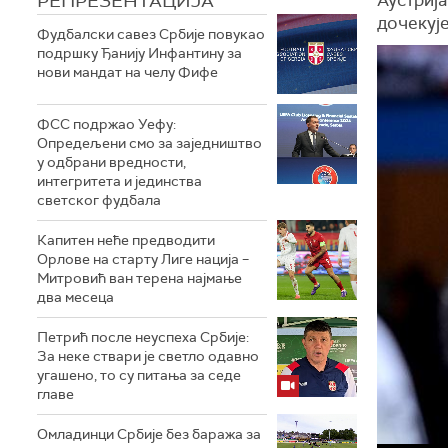
РЕПРЕЗЕНТАЦИЈА
дочекује
Фудбалски савез Србије повукао
подршку Ђанију Инфантину за
нови мандат на челу Фифе
ФСС подржао Уефу:
Опредељени смо за заједништво
у одбрани вредности,
интегритета и јединства
светског фудбала
Капитен неће предводити
Орлове на старту Лиге нација –
Митровић ван терена најмање
два месеца
Петрић после неуспеха Србије:
За неке ствари је светло одавно
угашено, то су питања за седе
главе
Омладинци Србије без баража за