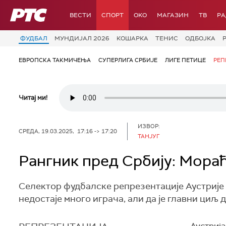
РТС
ВЕСТИ
СПОРТ
OKO
МАГАЗИН
ТВ
Р
ФУДБАЛ
МУНДИЈАЛ 2026
КОШАРКА
ТЕНИС
ОДБОЈКА
ЕВРОПСКА ТАКМИЧЕЊА
СУПЕРЛИГА СРБИЈЕ
ЛИГЕ ПЕТИЦЕ
РЕП
Читај ми!
ИЗВОР:
СРЕДА, 19.03.2025, 17:16 -> 17:20
ТАНЈУГ
Рангник пред Србију: Мора
Селектор фудбалске репрезентације Аустрије Р
недостаје много играча, али да је главни циљ 
Аустрија