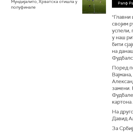
Мундијалито, Хрватска отишла у
Ралф Р
полуфинале
"Главни 
својим р
успели, 
у наш ри
бити сја
на данаш
Фудбалс
Поред п
Вајмана,
Александ
замени. 
Фудбалер
картона.
На друго
Давид А
За Срби