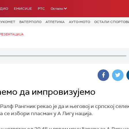
АДИО
ЕМИСИЈЕ
РТС
Остало
РУКОМЕТ
ВАТЕРПОЛО
АТЛЕТИКА
АУТО-МОТО
ОСТАЛИ СПОРТОВ
РЕЗЕНТАЦИЈА
ћемо да импровизујемо
алф Рангник рекао је да и његовој и српској селе
да се избори пласман у А Лигу нација.
 у четвртак од 20.45 у првом мечу баража за А Лигу на