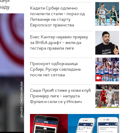
раду.
Кадети Србије одлично
почели па стали – пораз од
Литваније на старту
Европског првенства
Енес Кантер најавио пријаву
за ВНБА драфт – жели да
тестира правила лиге
Преокрет одбојкашица
Србије, Русија савладана
после пет сетова
Саша Лукић стиже у нови клуб
Премијер лиге – напушта
Фулам и сели се у Ипсвич