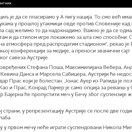
ангник
циљ је да се пласирамо у А лигу нација. То смо већ има
укама у прошлој утакмици овде против Словеније кад
па сад желимо то да надокнадимо. Важно је да се одм
там и да стилом игре покажемо за шта смо способни. 
јна атмосфера пред распродатим стадионом", рекао је
њој конференцији за медије, а преноси званични сајт
ког савеза Аустрије.
овређених Стефана Поша, Максимилијана Вебера, Ан
 Кевина Данса и Марсела Сабицера, Аустрији ће недос
ар Прас који је болестан. Јонас Ауер из Рапида је поз
Као и Прас, Конрад Лајмер је само опција за реванш у 
 Бајерна ће пропустити меч у Бечу због суспензије ж
ј страни, у репрезентацију Аустрије се после две год
лаба.
ју у првом мечу неће играти суспендовани Никола Ми