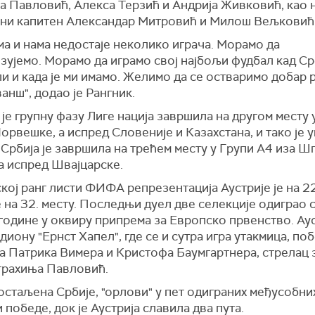
а Павловић, Алекса Терзић и Андрија Живковић, као 
ни капитен Александар Митровић и Милош Вељковић
а и нама недостаје неколико играча. Морамо да
ујемо. Морамо да играмо свој најбољи фудбал кад Ср
ли и када је ми имамо. Желимо да се остваримо добар 
анш", додао је Рангник.
 је групну фазу Лиге нација завршила на другом месту 
орвешке, а испред Словеније и Казахстана, и тако је 
 Србија је завршила на трећем месту у Групи А4 иза Ш
а испред Швајцарске.
кој ранг листи ФИФА репрезентација Аустрије је на 22.
е на 32. месту. Последњи дуел две селекције одиграо с
године у оквиру припрема за Европско првенство. Ау
адиону "Ернст Хапел", где се и сутра игра утакмица, по
а Патрика Вимера и Кристофа Баумгартнера, стрелац 
Страхиња Павловић.
остаљена Србије, "орлови" у пет одиграних међусобни
и победе, док је Аустрија славила два пута.