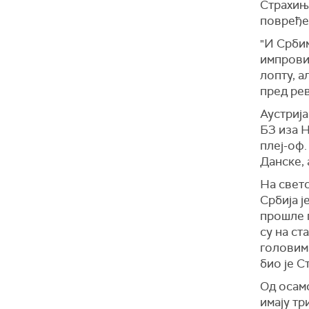
Страхињ
повређе
"И Србим
импровиз
лопту, а
пред рев
Аустрија
Б3 иза Н
плеј-оф.
Данске, 
На светс
Србија ј
прошле 
су на ст
головим
био је 
Од осам
имају тр