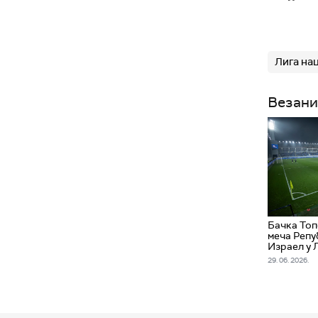
Лига на
Везани
Бачка Топ
меча Репу
Израел у Л
29. 06. 2026.