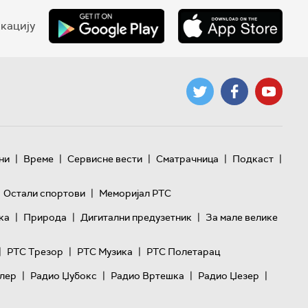
кацију
|
|
|
|
|
ни
Време
Сервисне вести
Сматрачница
Подкаст
|
Остали спортови
Меморијал РТС
|
|
|
ка
Природа
Дигитални предузетник
За мале велике
|
|
|
РТС Трезор
РТС Музика
РТС Полетарац
|
|
|
|
лер
Радио Џубокс
Радио Вртешка
Радио Џезер