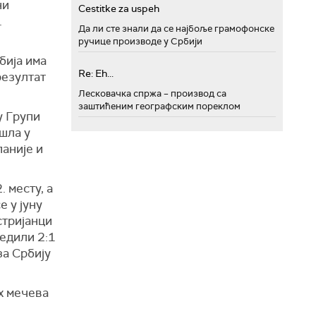
ни
Cestitke za uspeh
.
Да ли сте знали да се најбоље грамофонске
ручице производе у Србији
бија има
Re: Eh...
резултат
Лесковачка спржа – производ са
заштићеним географским пореклом
у Групи
ушла у
паније и
 месту, а
е у јуну
стријанци
бедили 2:1
за Србију
х мечева