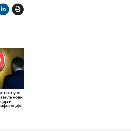
ас потпуно
јавила нови
ција и
лификација