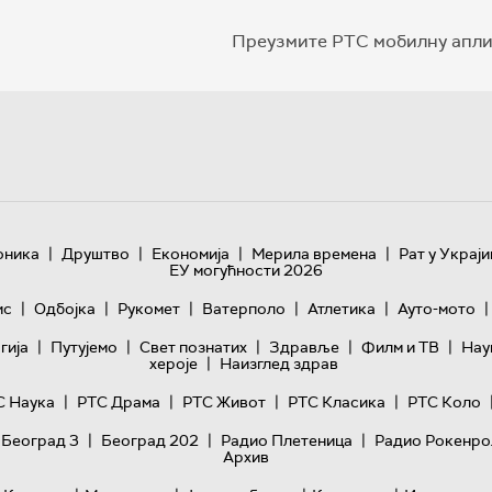
Преузмите РТС мобилну апли
|
|
|
|
оника
Друштво
Економија
Мерила времена
Рат у Украји
ЕУ могућности 2026
|
|
|
|
|
|
ис
Одбојка
Рукомет
Ватерполо
Атлетика
Ауто-мото
|
|
|
|
|
гијa
Путујемо
Свет познатих
Здравље
Филм и ТВ
Нау
|
хероје
Наизглед здрав
|
|
|
|
С Наука
РТС Драма
РТС Живот
РТС Класика
РТС Коло
|
|
|
 Београд 3
Београд 202
Радио Плетеница
Радио Рокенро
Архив