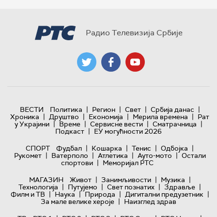
Радио Телевизија Србије
|
|
|
|
ВЕСТИ
Политика
Регион
Свет
Србија данас
|
|
|
|
Хроника
Друштво
Економија
Мерила времена
Рат
|
|
|
|
у Украјини
Време
Сервисне вести
Сматрачница
|
Подкаст
ЕУ могућности 2026
|
|
|
|
СПОРТ
Фудбал
Кошарка
Тенис
Одбојка
|
|
|
|
Рукомет
Ватерполо
Атлетика
Ауто-мото
Остали
|
спортови
Меморијал РТС
|
|
|
МАГАЗИН
Живот
Занимљивости
Музика
|
|
|
|
Технологијa
Путујемо
Свет познатих
Здравље
|
|
|
|
Филм и ТВ
Наука
Природа
Дигитални предузетник
|
За мале велике хероје
Наизглед здрав