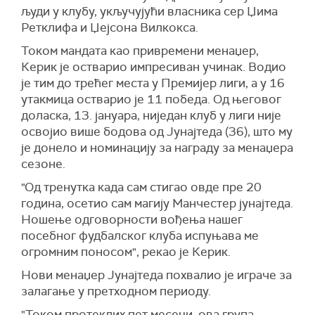
људи у клубу, укључујући власника сер Џима
Ретклифа и Џејсона Вилкокса.
Током мандата као привремени менаџер,
Керик је остварио импресиван учинак. Водио
је тим до трећег места у Премијер лиги, а у 16
утакмица остварио је 11 победа. Од његовог
доласка, 13. јануара, ниједан клуб у лиги није
освојио више бодова од Јунајтеда (36), што му
је донело и номинацију за награду за менаџера
сезоне.
"Од тренутка када сам стигао овде пре 20
година, осетио сам магију Манчестер јунајтеда.
Ношење одговорности вођења нашег
посебног фудбалског клуба испуњава ме
огромним поносом", рекао је Керик.
Нови менаџер Јунајтеда похвалио је играче за
залагање у претходном периоду.
"Током протеклих пет месеци, ова група