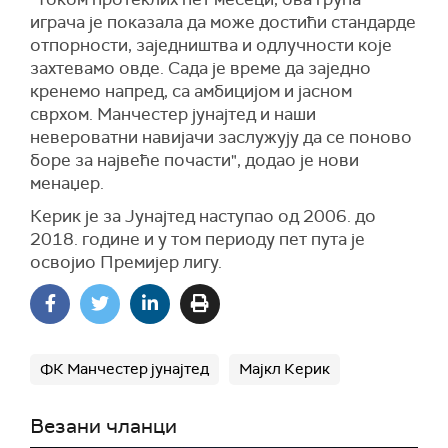
играча је показала да може достићи стандарде
отпорности, заједништва и одлучности које
захтевамо овде. Сада је време да заједно
кренемо напред, са амбицијом и јасном
сврхом. Манчестер јунајтед и наши
невероватни навијачи заслужују да се поново
боре за највеће почасти", додао је нови
менаџер.
Керик је за Јунајтед наступао од 2006. до
2018. године и у том периоду пет пута је
освојио Премијер лигу.
ФК Манчестер јунајтед
Мајкл Керик
Везани чланци