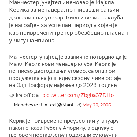
Манчестер јунајтед именовао је Мајкла
Керика за менаџера, потписавши са њим
двогодишњи уговор. Бивши везиста клуба
је награђен за успешан период у којем је
као привремени тренер обезбедио пласман
у Лигу шампиона.
Манчестер јунајтед је званично потврдио да је
Мајкл Керик нови менаџер клуба. Керик је
потписао двогодишњи уговор, са опцијом
продужетка на још једну сезону, чиме остаје
на Олд Трафорду најмање до 2028. године.
🤝 It's official.
pic.twitter.com/Zbgba37DHo
— Manchester United (@ManUtd)
May 22, 2026
Керик је привремено преузео тим у јануару
након отказа Рубену Амориму, а одлуку о
његовом постављењу подржали су кључни