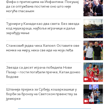
Фифа о притисцима на Инфантина: Покушај
да се оптужбама постигне оно што није
могуће гласањем
Турнири у Канади као два света: Без звезда
код мушкараца, најбоље играчице и даље
зарађују мање
Станковић једва чека Хапоел: Оставите ове
момке на миру, нека све иде на моја леђа
Звезда са десет играча победила Нови
Пазар – гости погађали пречке, Катаи донео
бодове
Шпанија прејакa за Србију, кошаркашице у
борби за бронзу на Светском првенству за
јуниорке