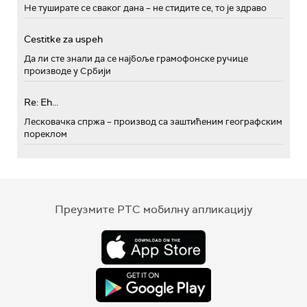
Не туширате се сваког дана – не стидите се, то је здраво
Cestitke za uspeh
Да ли сте знали да се најбоље грамофонске ручице
производе у Србији
Re: Eh...
Лесковачка спржа – производ са заштићеним географским
пореклом
Преузмите РТС мобилну апликацију