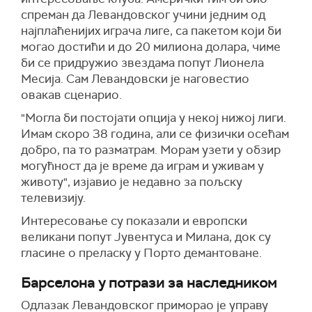
спреман да Левандовског учини једним од
најплаћенијих играча лиге, са пакетом који би
могао достићи и до 20 милиона долара, чиме
би се придружио звездама попут Лионела
Месија. Сам Левандовски је наговестио
овакав сценарио.
"Могла би постојати опција у некој нижој лиги.
Имам скоро 38 година, али се физички осећам
добро, па то разматрам. Морам узети у обзир
могућност да је време да играм и уживам у
животу", изјавио је недавно за пољску
телевизију.
Интересовање су показали и европски
великани попут Јувентуса и Милана, док су
гласине о преласку у Порто демантоване.
Барселона у потрази за наследником
Одлазак Левандовског приморао је управу