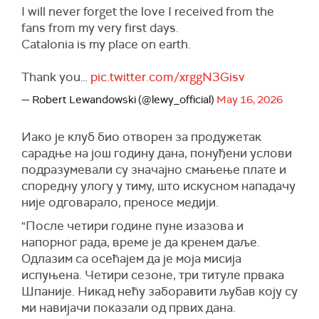
I will never forget the love I received from the
fans from my very first days.
Catalonia is my place on earth.
Thank you…
pic.twitter.com/xrggN3Gisv
— Robert Lewandowski (@lewy_official)
May 16, 2026
Иако је клуб био отворен за продужетак
сарадње на још годину дана, понуђени услови
подразумевали су значајно смањење плате и
споредну улогу у тиму, што искусном нападачу
није одговарало, преносе медији.
"После четири године пуне изазова и
напорног рада, време је да кренем даље.
Одлазим са осећајем да је моја мисија
испуњена. Четири сезоне, три титуле првака
Шпаније. Никад нећу заборавити љубав коју су
ми навијачи показали од првих дана.