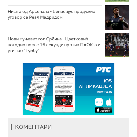
Ништа од Арсенала - Винисијус продужио
уговор са Реал Мадридом
Нови муњевит гол Србина - Цветковић
погодио после 16 секунди против ПАОК-а и
утишао "Тумбу"
КОМЕНТАРИ