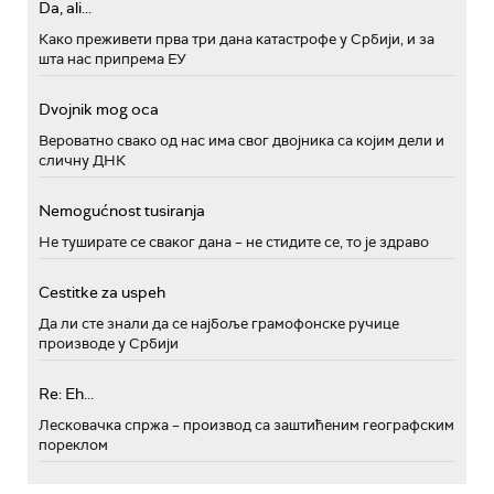
Da, ali...
Како преживети прва три дана катастрофе у Србији, и за
шта нас припрема ЕУ
Dvojnik mog oca
Вероватно свако од нас има свог двојника са којим дели и
сличну ДНК
Nemogućnost tusiranja
Не туширате се сваког дана – не стидите се, то је здраво
Cestitke za uspeh
Да ли сте знали да се најбоље грамофонске ручице
производе у Србији
Re: Eh...
Лесковачка спржа – производ са заштићеним географским
пореклом