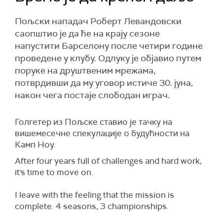
Пољски нападач Роберт Левандовски
саопштио је да ће на крају сезоне
напустити Барселону после четири године
проведене у клубу. Одлуку је објавио путем
поруке на друштвеним мрежама,
потврдивши да му уговор истиче 30. јуна,
након чега постаје слободан играч.
Голгетер из Пољске ставио је тачку на
вишемесечне спекулације о будућности на
Камп Ноу.
After four years full of challenges and hard work,
it's time to move on.
I leave with the feeling that the mission is
complete. 4 seasons, 3 championships.