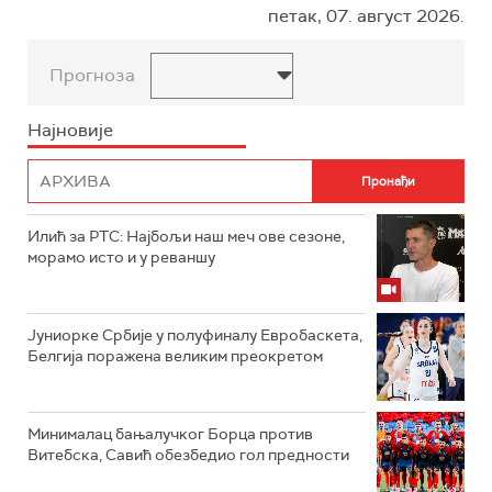
петак, 07. август 2026.
Прогноза
Најновије
Илић за РТС: Најбољи наш меч ове сезоне,
морамо исто и у реваншу
Јуниорке Србије у полуфиналу Евробаскета,
Белгија поражена великим преокретом
Минималац бањалучког Борца против
Витебска, Савић обезбедио гол предности