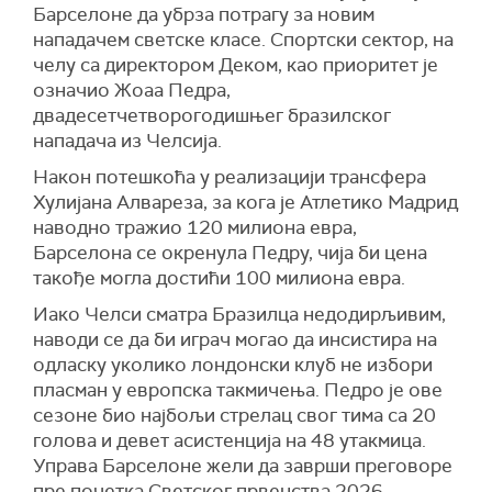
Барселоне да убрза потрагу за новим
нападачем светске класе. Спортски сектор, на
челу са директором Деком, као приоритет је
означио Жоаа Педра,
двадесетчетворогодишњег бразилског
нападача из Челсија.
Након потешкоћа у реализацији трансфера
Хулијана Алвареза, за кога је Атлетико Мадрид
наводно тражио 120 милиона евра,
Барселона се окренула Педру, чија би цена
такође могла достићи 100 милиона евра.
Иако Челси сматра Бразилца недодирљивим,
наводи се да би играч могао да инсистира на
одласку уколико лондонски клуб не избори
пласман у европска такмичења. Педро је ове
сезоне био најбољи стрелац свог тима са 20
голова и девет асистенција на 48 утакмица.
Управа Барселоне жели да заврши преговоре
пре почетка Светског првенства 2026.