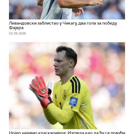
Левандовски заблистао у Чикагу, два гола за победу
Фајера
02. 08. 2026.
Нојер најавио крај каријере: Изгледа као да ћу се повући