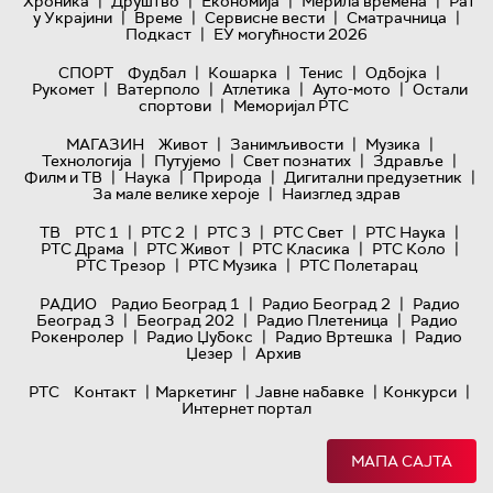
|
|
|
|
Хроника
Друштво
Економија
Мерила времена
Рат
|
|
|
|
у Украјини
Време
Сервисне вести
Сматрачница
|
Подкаст
ЕУ могућности 2026
|
|
|
|
СПОРТ
Фудбал
Кошарка
Тенис
Одбојка
|
|
|
|
Рукомет
Ватерполо
Атлетика
Ауто-мото
Остали
|
спортови
Меморијал РТС
|
|
|
МАГАЗИН
Живот
Занимљивости
Музика
|
|
|
|
Технологијa
Путујемо
Свет познатих
Здравље
|
|
|
|
Филм и ТВ
Наука
Природа
Дигитални предузетник
|
За мале велике хероје
Наизглед здрав
|
|
|
|
|
ТВ
РТС 1
РТС 2
РТС 3
РТС Свет
РТС Наука
|
|
|
|
РТС Драма
РТС Живот
РТС Класика
РТС Коло
|
|
РТС Трезор
РТС Музика
РТС Полетарац
|
|
РАДИО
Радио Београд 1
Радио Београд 2
Радио
|
|
|
Београд 3
Београд 202
Радио Плетеница
Радио
|
|
|
Рокенролер
Радио Џубокс
Радио Вртешка
Радио
|
Џезер
Архив
|
|
|
|
РТС
Контакт
Маркетинг
Јавне набавке
Конкурси
Интернет портал
МАПА САЈТА