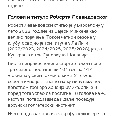
године.
Голови и титуле Роберта Левандовског
Роберт Левандовски стигао је у Барселону у
лето 2022. године из Бајерн Минхена као
велико појачање. Током четири сезоне у
клубу, освојио је три титуле у Ла Лиги
(2022/2023, 2024/2025, 2025/2026), један
Куп краља и три Суперкупа Шопаније.
Био је неприкосновени стартер током прве
три сезоне, постигавши 101 гол на 147
утакмица у свим такмичењима. У текућој
сезони имао је значајно мању минутажу под
вођством тренера Хансија Флика, али је и
поред тога успео да постигне 18 голова на 43
наступа, потврдивши да и даље поседује
врхунски голгетерски инстинкт.
Његов одлазак означава крај успешне ере за