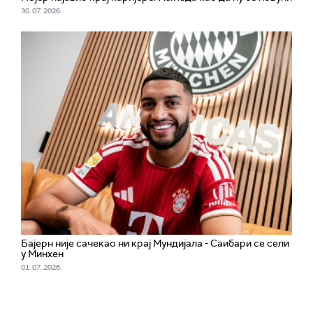
30. 07. 2026.
Бајерн није сачекао ни крај Мундијала - Саибари се сели
у Минхен
01. 07. 2026.