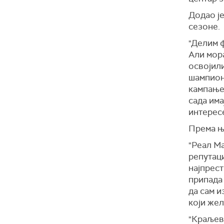
Додао је
сезоне.
"Делим ф
Али мор
освојили
шампиона
кампање,
сада има
интересе
Према ње
"Реал Ма
репутаци
најпрест
припада 
да сам и
који жел
"Краљевс