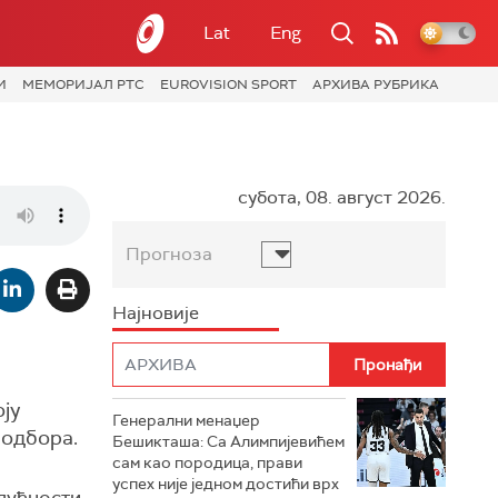
Lat
Eng
И
МЕМОРИЈАЛ РТС
EUROVISION SPORT
АРХИВА РУБРИКА
субота, 08. август 2026.
Прогноза
Најновије
ју
Генерални менаџер
 одбора.
Бешикташа: Са Алимпијевићем
сам као породица, прави
успех није једном достићи врх
удућности,