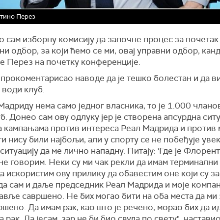
тино Перез
о сам изборну комисију да започне процес за почетак
ни одбор, за који ћемо се ми, овај управни одбор, кан
је Перез на почетку конференције.
 прокоментарисао наводе да је тешко болестан и да ви
 води клуб.
Мадриду нема само једног власника, то је 1.000 члано
б. Донео сам ову одлуку јер је створена апсурдна ситу
а кампањама против интереса Реал Мадрида и против 
и нису били најбољи, али у спорту се не побеђује увек
ситуацију да ме лично нападну. Питају: 'Где је Флорен
е говорим. Неки су ми чак рекли да имам терминални 
 искористим ову прилику да обавестим оне који су з
да сам и даље председник Реал Мадрида и моје компани
авље савршено. Не бих могао бити на оба места да ми
ршено. Да имам рак, као што је речено, морао бих да и
а рак. Да јесам, зар не би био свуда по свету", наставио