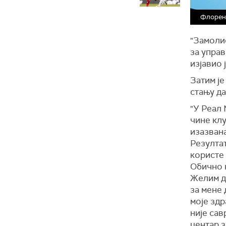
Флорен
"Замоли
за управ
изјавио 
Затим је
стању да
"У Реал 
чине клу
изазван
Резултат
користе 
Обично н
Желим да
за мене 
моје здр
није сав
центар з