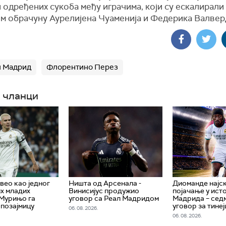
и одређених сукоба међу играчима, који су ескалирали
м обрачуну Аурелијена Чуаменија и Федерика Валвер
л Мадрид
Флорентино Перез
 чланци
вео као једног
Ништа од Арсенала -
Диоманде најс
их младих
Винисијус продужио
појачање у ист
 Мурињо га
уговор са Реал Мадридом
Мадрида – се
 позајмицу
уговор за тине
06. 08. 2026.
06. 08. 2026.