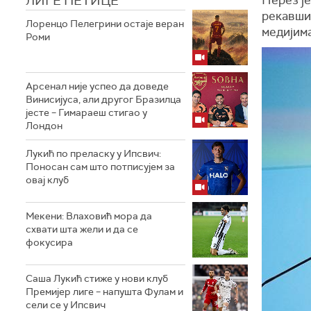
ЛИГЕ ПЕТИЦЕ
рекавши 
Лоренцо Пелегрини остаје веран
медијима
Роми
Арсенал није успео да доведе
Винисијуса, али другог Бразилца
јесте – Гимараеш стигао у
Лондон
Лукић по преласку у Ипсвич:
Поносан сам што потписујем за
овај клуб
Мекени: Влаховић мора да
схвати шта жели и да се
фокусира
Саша Лукић стиже у нови клуб
Премијер лиге – напушта Фулам и
сели се у Ипсвич