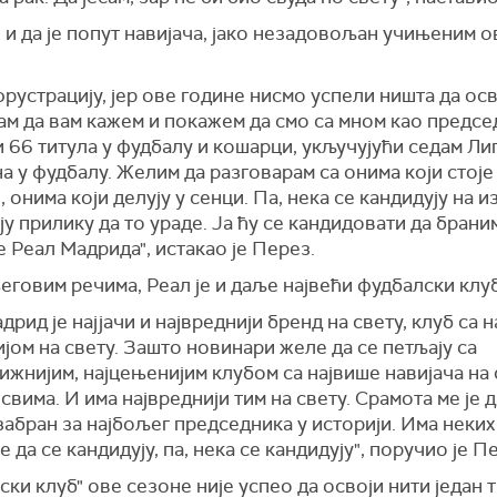
 и да је попут навијача, јако незадовољан учињеним о
рустрацију, јер ове године нисмо успели ништа да ос
ам да вам кажем и покажем да смо са мном као предс
 66 титула у фудбалу и кошарци, укључујући седам Ли
 у фудбалу. Желим да разговарам са онима који стоје
 онима који делују у сенци. Па, нека се кандидују на 
ју прилику да то ураде. Ја ћу се кандидовати да брани
 Реал Мадрида", истакао је Перез.
говим речима, Реал је и даље највећи фудбалски клуб
дрид је најјачи и највреднији бренд на свету, клуб са 
јом на свету. Зашто новинари желе да се петљају са
ижнијим, најцењенијим клубом са највише навијача на
свима. И има највреднији тим на свету. Срамота ме је 
забран за најбољег председника у историји. Има неких
е да се кандидују, па, нека се кандидују", поручио је П
ки клуб" ове сезоне није успео да освоји нити један т