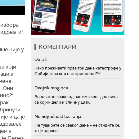
 избора
дидовати",
КОМЕНТАРИ
ше није у
Da, ali...
ва који
Како преживети прва три дана катастрофе у
ација,
Србији, и за шта нас припрема ЕУ
мене.
. Они
Dvojnik mog oca
тино?'
Вероватно свако од нас има свог двојника
рак.
са којим дели и сличну ДНК
абринути
је и да је
Nemogućnost tusiranja
 здравље
Не туширате се сваког дана – не стидите се,
дем у
то је здраво
 је Перез.