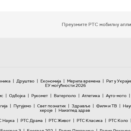
Преузмите РТС мобилну апли
|
|
|
|
оника
Друштво
Економија
Мерила времена
Рат у Украји
ЕУ могућности 2026
|
|
|
|
|
|
ис
Одбојка
Рукомет
Ватерполо
Атлетика
Ауто-мото
|
|
|
|
|
гијa
Путујемо
Свет познатих
Здравље
Филм и ТВ
Нау
|
хероје
Наизглед здрав
|
|
|
|
С Наука
РТС Драма
РТС Живот
РТС Класика
РТС Коло
|
|
|
 Београд 3
Београд 202
Радио Плетеница
Радио Рокенро