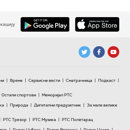
кацију
|
|
|
|
|
ни
Време
Сервисне вести
Сматрачница
Подкаст
|
Остали спортови
Меморијал РТС
|
|
|
ка
Природа
Дигитални предузетник
За мале велике
|
|
|
РТС Трезор
РТС Музика
РТС Полетарац
|
|
|
|
лер
Радио Џубокс
Радио Вртешка
Радио Џезер