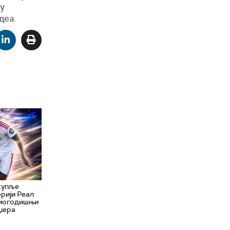
 у
деа.
купље
орији Реал
дмогодишњи
јџера