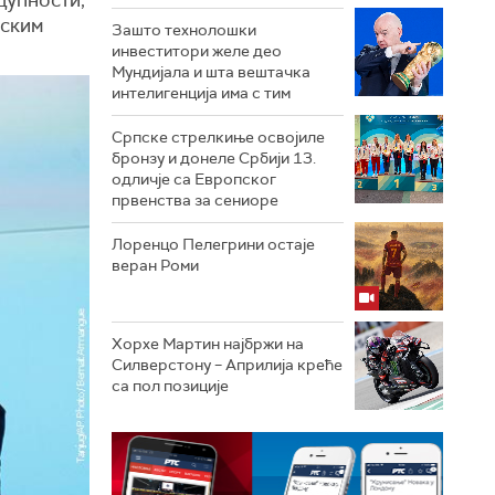
нским
Зашто технолошки
инвеститори желе део
Мундијала и шта вештачка
интелигенција има с тим
Српске стрелкиње освојиле
бронзу и донеле Србији 13.
одличје са Европског
првенства за сениоре
Лоренцо Пелегрини остаје
веран Роми
Хорхе Мартин најбржи на
Силверстону – Априлија креће
са пол позиције