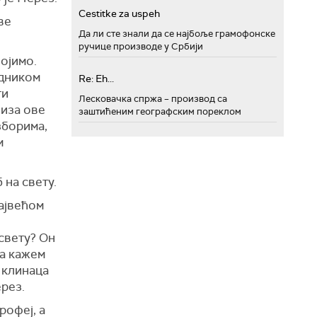
Cestitke za uspeh
ве
Да ли сте знали да се најбоље грамофонске
ручице производе у Србији
војимо.
едником
Re: Eh...
ги
Лесковачка спржа – производ са
 иза ове
заштићеним географским пореклом
изборима,
м
 на свету.
највећом
 свету? Он
да кажем
 клинаца
ерез.
рофеј, а