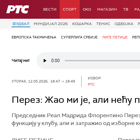
РТС
ВЕСТИ
СПОРТ
OKO
МАГАЗИН
ТВ
Р
ФУДБАЛ
МУНДИЈАЛ 2026
КОШАРКА
ТЕНИС
ОДБОЈКА
ЕВРОПСКА ТАКМИЧЕЊА
СУПЕРЛИГА СРБИЈЕ
ЛИГЕ ПЕТИЦЕ
РЕП
Читај ми!
ИЗВОР:
УТОРАК, 12.05.2026, 18:47 -> 18:49
РТС
Перез: Жао ми је, али нећу 
Председник Реал Мадрида Флорентино Перез из
функцију у клубу, али и затражио од изборне 
Перез је