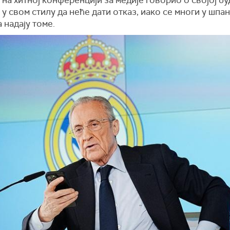
у свом стилу да неће дати отказ, иако се многи у шпа
 надају томе.