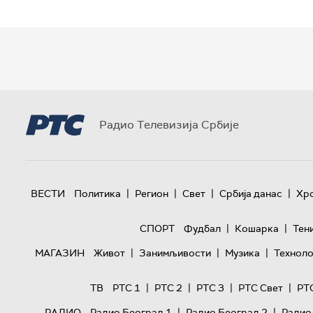
Радио Телевизија Србије
|
|
|
|
ВЕСТИ
Политика
Регион
Свет
Србија данас
Хр
|
|
СПОРТ
Фудбал
Кошарка
Тен
|
|
|
МАГАЗИН
Живот
Занимљивости
Музика
Техноло
|
|
|
|
ТВ
РТС 1
РТС 2
РТС 3
РТС Свет
РТ
|
|
РАДИО
Радио Београд 1
Радио Београд 2
Радио