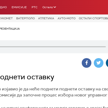
АДИО
ЕМИСИЈЕ
РТС
Остало
РУКОМЕТ
ВАТЕРПОЛО
АТЛЕТИКА
АУТО-МОТО
ОСТАЛИ СПОРТОВ
РЕЗЕНТАЦИЈА
поднети оставку
јавио је да неће поднети поднети оставку на сво
комисије да започне процес избора новог управног
 на хитној конференцији за медије говорио о својој б