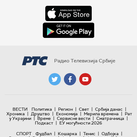
Радио Телевизија Србије
|
|
|
|
ВЕСТИ
Политика
Регион
Свет
Србија данас
|
|
|
|
Хроника
Друштво
Економија
Мерила времена
Рат
|
|
|
|
у Украјини
Време
Сервисне вести
Сматрачница
|
Подкаст
ЕУ могућности 2026
|
|
|
|
СПОРТ
Фудбал
Кошарка
Тенис
Одбојка