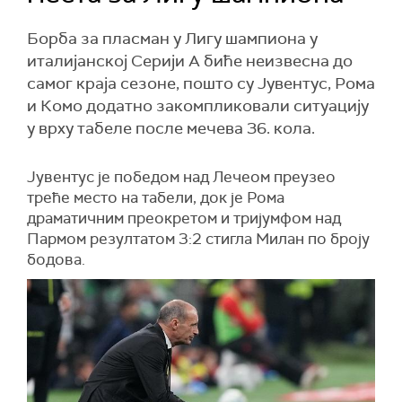
Борба за пласман у Лигу шампиона у
италијанској Серији А биће неизвесна до
самог краја сезоне, пошто су Јувентус, Рома
и Комо додатно закомпликовали ситуацију
у врху табеле после мечева 36. кола.
Јувентус је победом над Лечеом преузео
треће место на табели, док је Рома
драматичним преокретом и тријумфом над
Пармом резултатом 3:2 стигла Милан по броју
бодова.