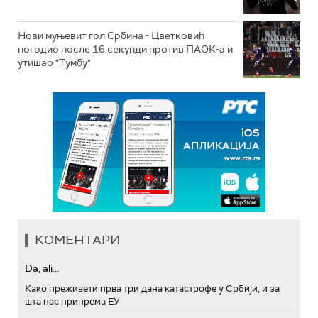
Нови муњевит гол Србина - Цветковић
погодио после 16 секунди против ПАОК-а и
утишао "Тумбу"
КОМЕНТАРИ
Da, ali...
Како преживети прва три дана катастрофе у Србији, и за
шта нас припрема ЕУ