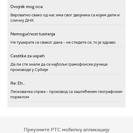
Dvojnik mog oca
Вероватно свако од нас има свог двојника са којим дели и
сличну ДНК
Nemogućnost tusiranja
Не туширате се сваког дана – не стидите се, то је здраво
Cestitke za uspeh
Да ли сте знали да се најбоље грамофонске ручице
производе у Србији
Re: Eh...
Лесковачка спржа – производ са заштићеним географским
пореклом
Преузмите РТС мобилну апликацију