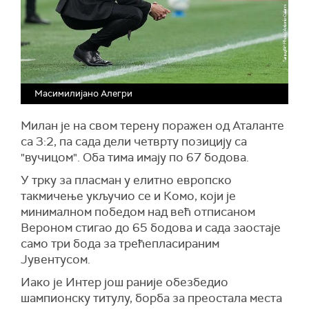
Масимилијано Алегри
Милан је на свом терену поражен од Аталанте
са 3:2, па сада дели четврту позицију са
"вучицом". Оба тима имају по 67 бодова.
У трку за пласман у елитно европско
такмичење укључио се и Комо, који је
минималном победом над већ отписаном
Вероном стигао до 65 бодова и сада заостаје
само три бода за трећепласираним
Јувентусом.
Иако је Интер још раније обезбедио
шампионску титулу, борба за преостала места