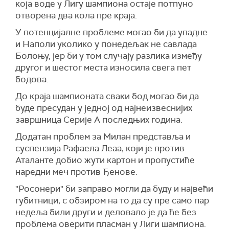
која воде у Лигу шампиона остаје потпуно
отворена два кола пре краја.
У потенцијалне проблеме могао би да упадне
и Наполи уколико у понедељак не савлада
Болоњу, јер би у том случају разлика између
другог и шестог места износила свега пет
бодова.
До краја шампионата сваки бод могао би да
буде пресудан у једној од најнеизвеснијих
завршница Серије А последњих година.
Додатан проблем за Милан представља и
суспензија Рафаела Леаа, који је против
Аталанте добио жути картон и пропустиће
наредни меч против Ђенове.
"Росонери" би заправо могли да буду и највећи
губитници, с обзиром на то да су пре само пар
недеља били други и деловало је да ће без
проблема оверити пласман у Лиги шампиона.