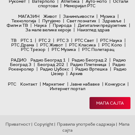
|
|
|
|
Рукомет
Ватерполо
Атлетика
Ауто-мото
Остали
|
спортови
Меморијал РТС
|
|
|
МАГАЗИН
Живот
Занимљивости
Музика
|
|
|
|
Технологијa
Путујемо
Свет познатих
Здравље
|
|
|
|
Филм и ТВ
Наука
Природа
Дигитални предузетник
|
За мале велике хероје
Наизглед здрав
|
|
|
|
|
ТВ
РТС 1
РТС 2
РТС 3
РТС Свет
РТС Наука
|
|
|
|
РТС Драма
РТС Живот
РТС Класика
РТС Коло
|
|
РТС Трезор
РТС Музика
РТС Полетарац
|
|
РАДИО
Радио Београд 1
Радио Београд 2
Радио
|
|
|
Београд 3
Београд 202
Радио Плетеница
Радио
|
|
|
Рокенролер
Радио Џубокс
Радио Вртешка
Радио
|
Џезер
Архив
|
|
|
|
РТС
Контакт
Маркетинг
Јавне набавке
Конкурси
Интернет портал
МАПА САЈТА
Приватност
Copyright
Правила употребе садржаја
Мапа
|
|
|
сајта