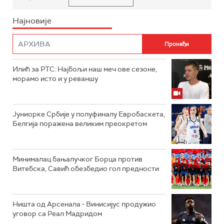
Најновије
Илић за РТС: Најбољи наш меч ове сезоне,
морамо исто и у реваншу
Јуниорке Србије у полуфиналу Евробаскета,
Белгија поражена великим преокретом
Минималац бањалучког Борца против
Витебска, Савић обезбедио гол предности
Ништа од Арсенала - Винисијус продужио
уговор са Реал Мадридом