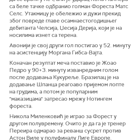
са беле тачке одбранио голман Фореста Матс
Селс. Утакмицу је обележио и дужи прекид
због повреде главе осамнаестогодишњег
дебитанта Челсија, Џесија Дерија, који је на
носилима изнет са терена.
Авонији је свој други гол постигао у 52. минуту
на асистенцију Моргана Гибса-Вајта.
Коначан резултат меча поставио је Жоао
Педро у 90+3. минуту изванредним голом
после додавања Кукуреље. Бразилац је на
додавање Шпанца реагоаво пријемом лопте
на грудима, а потом је популарним
"маказицама" затресао мрежу Нотингем
фореста.
Никола Миленковић је играо за Форест у
другом полувремену. Очито је да га је тренер
Переира одмарао за реванш сусрет против
Астон Виле у полуфиналу Лиге Европе.