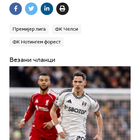
Премијер лига
ФК Челси
ФК Нотингем форест
Везани чланци