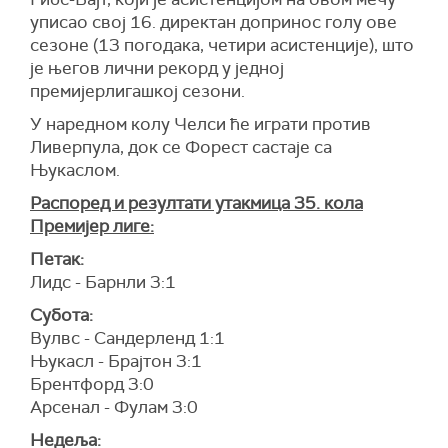
уписао свој 16. директан допринос голу ове
сезоне (13 погодака, четири асистенције), што
је његов лични рекорд у једној
премијерлигашкој сезони.
У наредном колу Челси ће играти против
Ливерпула, док се Форест састаје са
Њукаслом.
Распоред и резултати утакмица 35. кола
Премијер лиге:
Петак:
Лидс - Барнли 3:1
Субота:
Вулвс - Сандерленд 1:1
Њукасл - Брајтон 3:1
Брентфорд 3:0
Арсенал - Фулам 3:0
Недеља: