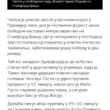
Челси у слободном паду, Форест однео бодове са
Стамфорд бриџа
Челси је уписао шести узастопни пораз у
Премијер лиги, док је Нотингем форест овом
победом наставио импресиван низ на
Стамфорд бриџу, где је непоражен у последња
три гостовања од повратка у елитно енглеско
такмичење, забележивши једну победу и два
ремија
Тим из западног Бриџфорда је до вођства
стигао већ у другом минуту утакмице, када је
Таиво Авонији ударцем главом савладао
голмана Челсија. Гости су удвостручили
предност у 15. минуту, након што је Мало
Густо скривио једанаестерац, а сигуран
извођач био је Игор Жезус.
Домаћи тим је имао прилику у 45+10. минуту
да се врати у меч, али је ударац Кола Палмера