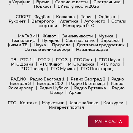
|
|
|
|
у Украјини
Време
Сервисне вести
Сматрачница
|
Подкаст
ЕУ могућности 2026
|
|
|
|
СПОРТ
Фудбал
Кошарка
Тенис
Одбојка
|
|
|
|
Рукомет
Ватерполо
Атлетика
Ауто-мото
Остали
|
спортови
Меморијал РТС
|
|
|
МАГАЗИН
Живот
Занимљивости
Музика
|
|
|
|
Технологијa
Путујемо
Свет познатих
Здравље
|
|
|
|
Филм и ТВ
Наука
Природа
Дигитални предузетник
|
За мале велике хероје
Наизглед здрав
|
|
|
|
|
ТВ
РТС 1
РТС 2
РТС 3
РТС Свет
РТС Наука
|
|
|
|
РТС Драма
РТС Живот
РТС Класика
РТС Коло
|
|
РТС Трезор
РТС Музика
РТС Полетарац
|
|
РАДИО
Радио Београд 1
Радио Београд 2
Радио
|
|
|
Београд 3
Београд 202
Радио Плетеница
Радио
|
|
|
Рокенролер
Радио Џубокс
Радио Вртешка
Радио
|
Џезер
Архив
|
|
|
|
РТС
Контакт
Маркетинг
Јавне набавке
Конкурси
Интернет портал
МАПА САЈТА