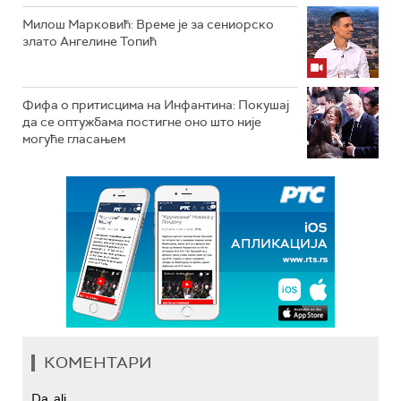
Милош Марковић: Време је за сениорско
злато Ангелине Топић
Фифа о притисцима на Инфантина: Покушај
да се оптужбама постигне оно што није
могуће гласањем
КОМЕНТАРИ
Da, ali...