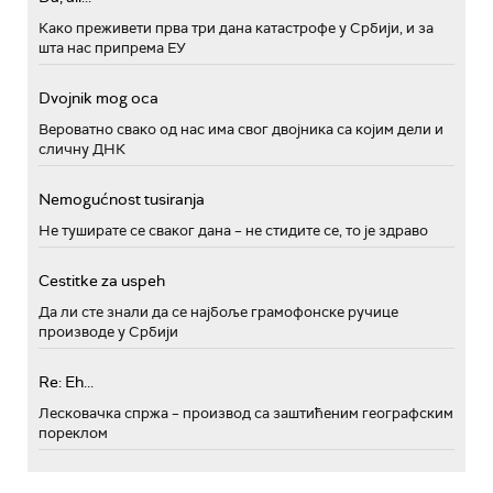
Како преживети прва три дана катастрофе у Србији, и за
шта нас припрема ЕУ
Dvojnik mog oca
Вероватно свако од нас има свог двојника са којим дели и
сличну ДНК
Nemogućnost tusiranja
Не туширате се сваког дана – не стидите се, то је здраво
Cestitke za uspeh
Да ли сте знали да се најбоље грамофонске ручице
производе у Србији
Re: Eh...
Лесковачка спржа – производ са заштићеним географским
пореклом