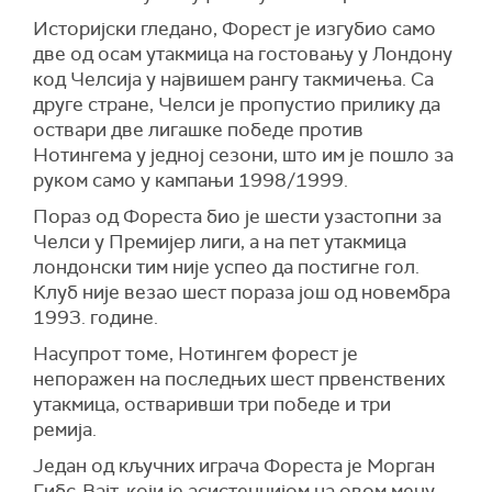
Историјски гледано, Форест је изгубио само
две од осам утакмица на гостовању у Лондону
код Челсија у највишем рангу такмичења. Са
друге стране, Челси је пропустио прилику да
оствари две лигашке победе против
Нотингема у једној сезони, што им је пошло за
руком само у кампањи 1998/1999.
Пораз од Фореста био је шести узастопни за
Челси у Премијер лиги, а на пет утакмица
лондонски тим није успео да постигне гол.
Клуб није везао шест пораза још од новембра
1993. године.
Насупрот томе, Нотингем форест је
непоражен на последњих шест првенствених
утакмица, остваривши три победе и три
ремија.
Један од кључних играча Фореста је Морган
Гибс-Вајт, који је асистенцијом на овом мечу