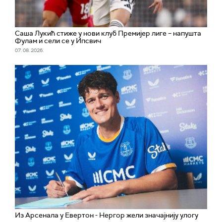
Саша Лукић стиже у нови клуб Премијер лиге – напушта
Фулам и сели се у Ипсвич
07. 08. 2026.
Из Арсенала у Евертон - Нергор жели значајнију улогу