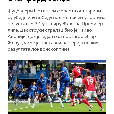
Фудбалери Нотингем фореста остварили
су убедљиву победу над Челсијем у гостима
резултатом 3:1 у оквиру 35. кола Премијер
лиге. Двоструки стрелац био је Таиво
Авонији, док је један гол постигао Игор
Жезус, чиме је настављена серија лоших
резултата лондонског тима.