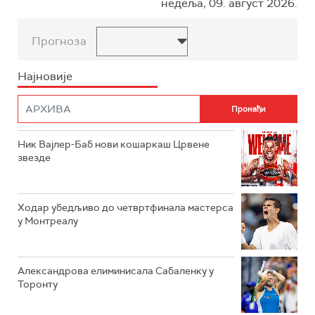
недеља, 09. август 2026.
Прогноза
Најновије
Ник Вајлер-Баб нови кошаркаш Црвене
звезде
Ходар убедљиво до четвртфинала мастерса
у Монтреалу
Александрова елиминисала Сабаленку у
Торонту