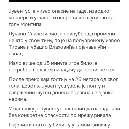
Јувентус је низао опасне нападе, изводио
корнере и углавном непрецизно шутирао ка
голу Монтипа.
Лучано Спалети био је принуђен да промени
нешто у свом тиму, па је на полувремену извео
Тирама и убацио Влаховића појачавајући
напад.
Мало више од 15 минута игре било је
потребно српском нападачу да постигне гол.
После прекршаја гостију на 26 метара од свог
гола, деветка Јувентуса узела је лопту и
савршеним шутем донела поравнање бјанко-
нерима.
У наставку је Јувентус наставио да напада, али
без конкретне опасности по мрежу ривала.
Најближи поготку били су у самом финишу