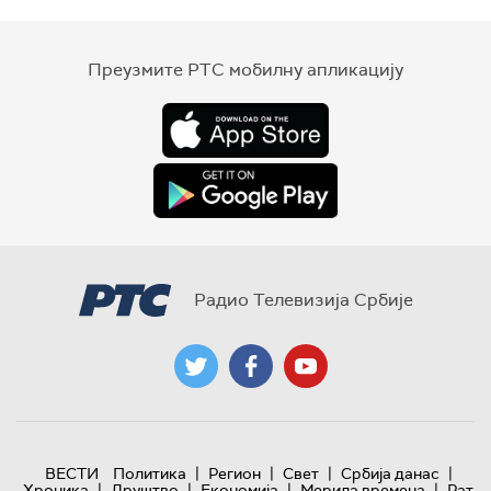
Преузмите РТС мобилну апликацију
Радио Телевизија Србије
|
|
|
|
ВЕСТИ
Политика
Регион
Свет
Србија данас
|
|
|
|
Хроника
Друштво
Економија
Мерила времена
Рат