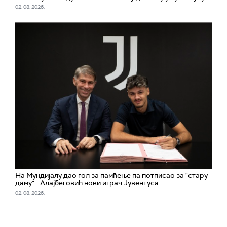
02. 08. 2026.
На Мундијалу дао гол за памћење па потписао за "стару
даму" - Алајбеговић нови играч Јувентуса
02. 08. 2026.