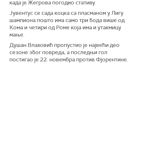
када је Жегрова погодио стативу.
Јувентус се сада коцка са пласманом у Лигу
шампиона пошто има само три бода више од
Кома и четири од Роме која има и утакмицу
мање.
Душан Влаховић пропустио је највећи део
сезоне због повреда, а последњи гол
постигао је 22. новембра против Фјорентине.