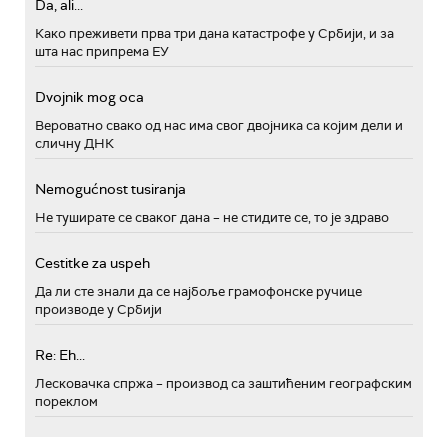
Da, ali...
Како преживети прва три дана катастрофе у Србији, и за
шта нас припрема ЕУ
Dvojnik mog oca
Вероватно свако од нас има свог двојника са којим дели и
сличну ДНК
Nemogućnost tusiranja
Не туширате се сваког дана – не стидите се, то је здраво
Cestitke za uspeh
Да ли сте знали да се најбоље грамофонске ручице
производе у Србији
Re: Eh...
Лесковачка спржа – производ са заштићеним географским
пореклом