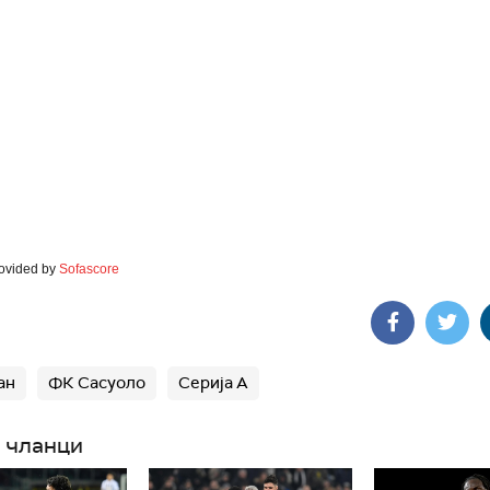
rovided by
Sofascore
ан
ФК Сасуоло
Серија А
 чланци