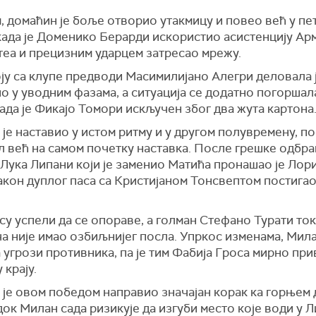
, домаћин је боље отворио утакмицу и повео већ у пе
када је
Доменико Берарди
искористио асистенцију Ар
теа и прецизним ударцем затресао мрежу.
оју са клупе предводи
Масимилијано Алегри
деловала 
о у уводним фазама, а ситуација се додатно погоршала
ада је
Фикајо Томори
искључен због два жута картона
је наставио у истом ритму и у другом полувремену, п
л већ на самом почетку наставка. После грешке одбр
Лука Липани који је заменио Матића
пронашао је Лори
након дуплог паса са Кристијаном Тонсвептом постига
су успели да се опораве, а голман Стефано Турати то
а није имао озбиљнијег посла. Упркос изменама, Мила
 угрози противника, па је тим Фабија Гроса мирно пр
 крају.
 је овом победом направио значајан корак ка горњем 
док Милан сада ризикује да изгуби место које води у Л