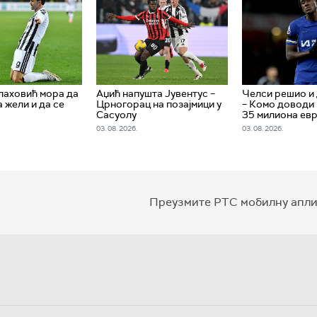
лаховић мора да
Аџић напушта Јувентус –
Челси решио и 
 жели и да се
Црногорац на позајмици у
– Комо доводи
Сасуолу
35 милиона ев
03. 08. 2026.
03. 08. 2026.
Преузмите РТС мобилну апли