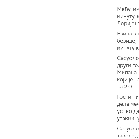
Међутим
минуту, 
Лоријен
Екипа к
безидејн
минуту к
Сасуоло 
други го
Милана,
који је 
за 2:0.
Гости ни
дела меч
успео да
утакмицу
Сасуоло
табеле, 