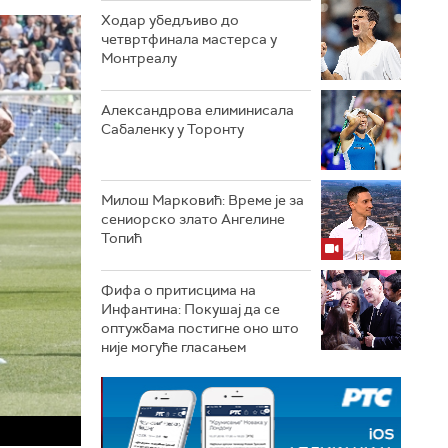
Ходар убедљиво до
четвртфинала мастерса у
Монтреалу
Александрова елиминисала
Сабаленку у Торонту
Милош Марковић: Време је за
сениорско злато Ангелине
Топић
Фифа о притисцима на
Инфантина: Покушај да се
оптужбама постигне оно што
није могуће гласањем