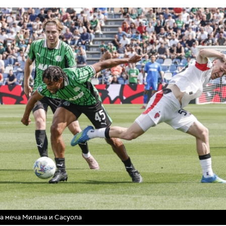
а меча Милана и Сасуола