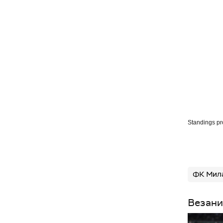
Standings p
ФК Мил
Везани