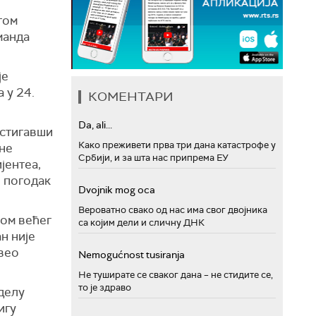
том
манда
је
 у 24.
КОМЕНТАРИ
.
Da, ali...
остигавши
Како преживети прва три дана катастрофе у
ане
Србији, и за шта нас припрема ЕУ
јентеа,
о погодак
Dvojnik mog oca
Вероватно свако од нас има свог двојника
ком већег
са којим дели и сличну ДНК
н није
ивео
Nemogućnost tusiranja
Не туширате се сваког дана – не стидите се,
то је здраво
делу
игу