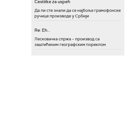
Cestitke za uspeh
Да ли сте знали да се најбоље грамофонске
ручице производе у Србији
Re: Eh...
Лесковачка спржа – производ са
заштићеним географским пореклом