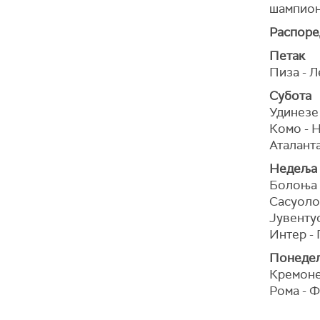
шампион
Распоред
Петак
Пиза - Л
Субота
Удинезе 
Комо - 
Аталанта
Недеља
Болоња 
Сасуоло
Јувентус
Интер -
Понеде
Кремоне
Рома - 