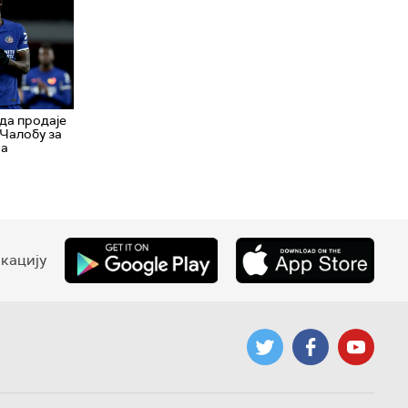
да продаје
 Чалобу за
ра
кацију