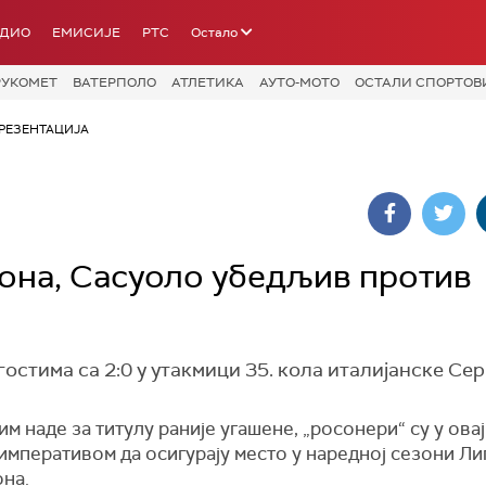
АДИО
ЕМИСИЈЕ
РТС
Остало
РУКОМЕТ
ВАТЕРПОЛО
АТЛЕТИКА
АУТО-МОТО
ОСТАЛИ СПОРТОВ
РЕЗЕНТАЦИЈА
она, Сасуоло убедљив против
стима са 2:0 у утакмици 35. кола италијанске Сери
им наде за титулу раније угашене, „росонери“ су у овај
императивом да осигурају место у наредној сезони Ли
на.