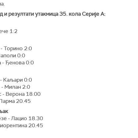
а.
 и резултати утакмица 35. кола Серије А:
ече 1:2
- Торино 2:0
Наполи 0:0
 - Ђенова 0:0
- Каљари 0:0
 - Милан 2:0
 - Верона 18.00
 Парма 20.45
љак
зе - Лацио 18.30
Фиорентина 20.45