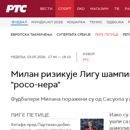
РТС
ВЕСТИ
СПОРТ
OKO
МАГАЗИН
ТВ
Р
ФУДБАЛ
МУНДИЈАЛ 2026
КОШАРКА
ТЕНИС
ОДБОЈКА
ЕВРОПСКА ТАКМИЧЕЊА
СУПЕРЛИГА СРБИЈЕ
ЛИГЕ ПЕТИЦЕ
РЕП
ИЗВОР:
НЕДЕЉА, 03.05.2026, 17:44 -> 18:10
РТС
Милан ризикује Лигу шампи
"росо-нера"
Фудбалери Милана поражени су од Сасуола у го
ЛИГЕ ПЕТИЦЕ
Иако су 
ушли са 
Хетафе пред Партизан добио
шамопио
лошу вест – нападач пропушта