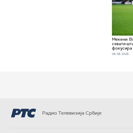
Мекени: В
схвати шта
фокусира
08. 08. 2026.
Радио Телевизија Србије