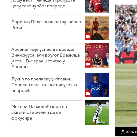
целу сезону због повреде
Лоренцо Пелегрини остаје веран
Роми
Арсенал није успео да доведе
Винисијуса, али другог Бразилца
јесте – Гимараеш стигао у
Лондон
Лукић по преласку у Ипсвич:
Поносан сам што потписујем за
овај клуб
Мекени: Влаховић мора да
схвати шта жели и да се
фокусира
Детаљ с