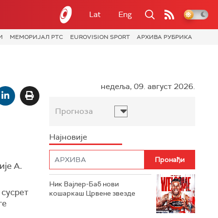
Lat
Eng
И
МЕМОРИЈАЛ РТС
EUROVISION SPORT
АРХИВА РУБРИКА
недеља, 09. август 2026.
Прогноза
Најновије
је А.
Ник Вајлер-Баб нови
 сусрет
кошаркаш Црвене звезде
ге