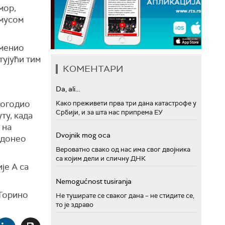
мор,
змусом
оменио
тујући тим
КОМЕНТАРИ
Da, ali...
погодио
Како преживети прва три дана катастрофе у
Србији, и за шта нас припрема ЕУ
ту, када
 на
Dvojnik mog oca
 донео
Вероватно свако од нас има свог двојника
са којим дели и сличну ДНК
је А са
Nemogućnost tusiranja
 Торино
Не туширате се сваког дана – не стидите се,
то је здраво