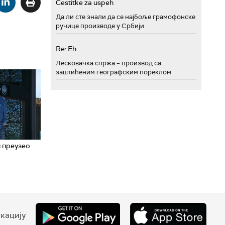
Cestitke za uspeh
Да ли сте знали да се најбоље грамофонске
ручице производе у Србији
Re: Eh...
Лесковачка спржа – производ са
заштићеним географским пореклом
 преузео
кацију