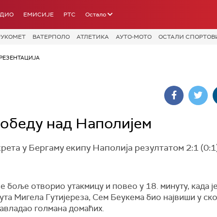
АДИО
ЕМИСИЈЕ
РТС
Остало
РУКОМЕТ
ВАТЕРПОЛО
АТЛЕТИКА
АУТО-МОТО
ОСТАЛИ СПОРТОВ
РЕЗЕНТАЦИЈА
победу над Наполијем
та у Бергаму екипу Наполија резултатом 2:1 (0:1)
е боље отворио утакмицу и повео у 18. минуту, када ј
та Мигела Гутијереза, Сем Беукема био највиши у ско
савладао голмана домаћих.