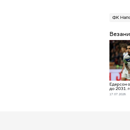
ФК Нап
Везани
Едерсон о
до 2031. 
17. 07. 2026.