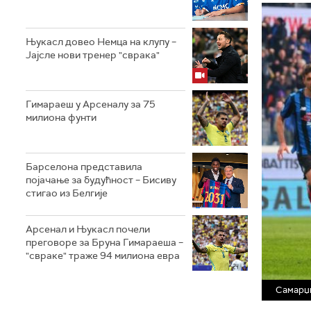
Њукасл довео Немца на клупу –
Јајсле нови тренер "сврака"
Гимараеш у Арсеналу за 75
милиона фунти
Барселона представила
појачање за будућност – Бисиву
стигао из Белгије
Арсенал и Њукасл почели
преговоре за Бруна Гимараеша –
"свраке" траже 94 милиона евра
Самарџ