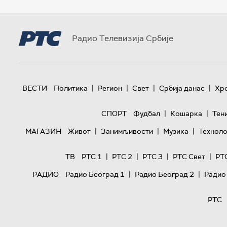
Радио Телевизија Србије
|
|
|
|
ВЕСТИ
Политика
Регион
Свет
Србија данас
Хр
|
|
СПОРТ
Фудбал
Кошарка
Тен
|
|
|
МАГАЗИН
Живот
Занимљивости
Музика
Техноло
|
|
|
|
ТВ
РТС 1
РТС 2
РТС 3
РТС Свет
РТ
|
|
РАДИО
Радио Београд 1
Радио Београд 2
Радио
РТС