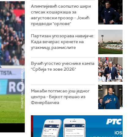
Алимпијевић саопштио шири
списак кошаркаша за
августовски прозор - Јокић
предводи "орлове"
Партизан упозорава навијаче:
Када вечерас кренете на
утакмицу, размислите
Вучић угостио учеснике кампа
"Србија те зове 2026"
Макаби потписао још једног
центра - Бејкот прешао из
Фенербахчеа