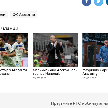
оли
ФК Аталанта
 чланци
стаје у Аталанти
Масимилијано Алегри нови
Маурицио Сари
године
тренер Наполија
Аталанту
03. 07. 2026.
15. 06. 2026.
Преузмите РТС мобилну апли