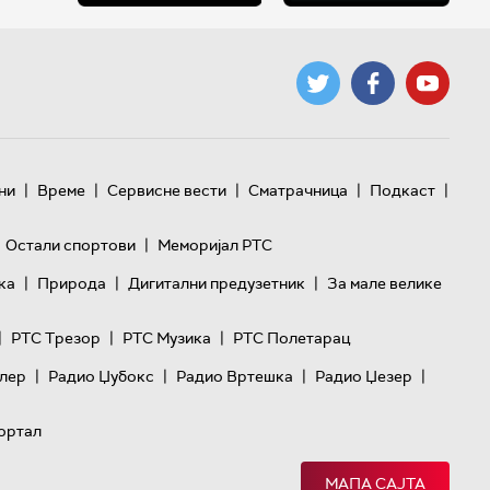
|
|
|
|
|
ни
Време
Сервисне вести
Сматрачница
Подкаст
|
Остали спортови
Меморијал РТС
|
|
|
ка
Природа
Дигитални предузетник
За мале велике
|
|
|
РТС Трезор
РТС Музика
РТС Полетарац
|
|
|
|
лер
Радио Џубокс
Радио Вртешка
Радио Џезер
ортал
МАПА САЈТА