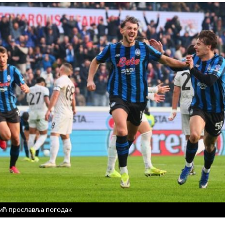
ић прославља погодак