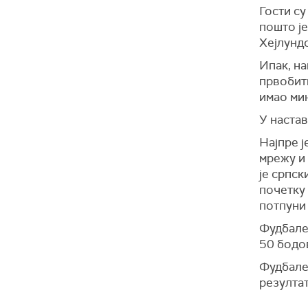
Гости су
пошто је
Хeјлунд
Ипак, на
првобитн
имао ми
У настав
Најпре 
мрежу и 
је српск
почетку
потпуни 
Фудбалер
50 бодов
Фудбале
резултат