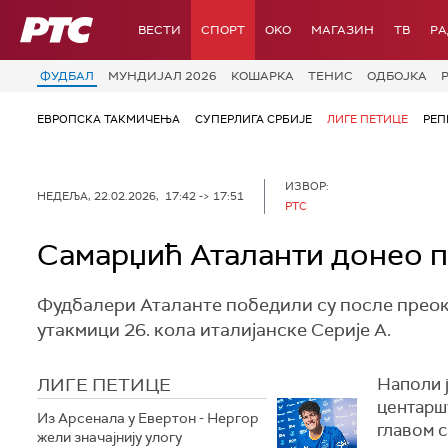
РТС
ВЕСТИ
СПОРТ
OKO
МАГАЗИН
ТВ
Р
ФУДБАЛ
МУНДИЈАЛ 2026
КОШАРКА
ТЕНИС
ОДБОЈКА
ЕВРОПСКА ТАКМИЧЕЊА
СУПЕРЛИГА СРБИЈЕ
ЛИГЕ ПЕТИЦЕ
РЕП
ИЗВОР:
НЕДЕЉА, 22.02.2026, 17:42 -> 17:51
РТС
Самарџић Аталанти донео 
Фудбалери Аталанте победили су после преокре
утакмици 26. кола италијанске Серије А.
ЛИГЕ ПЕТИЦЕ
Наполи ј
центаршу
Из Арсенала у Евертон - Нергор
главом 
жели значајнију улогу