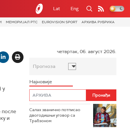
Lat
Eng
И
МЕМОРИЈАЛ РТС
EUROVISION SPORT
АРХИВА РУБРИКА
четвртак, 06. август 2026.
Прогноза
Најновије
 у
Салах званично потписао
е после
двогодишњи уговор са
ку и
Трабзоном