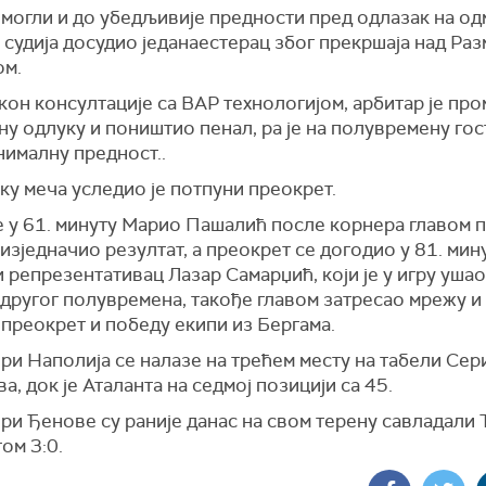
 могли и до убедљивије предности пред одлазак на од
 судија досудио једанаестерац због прекршаја над Ра
ом.
кон консултације са ВАР технологијом, арбитар је пр
у одлуку и поништио пенал, pa је на полувремену гос
нималну предност..
ку меча уследио је потпуни преокрет.
је у 61. минуту Марио Пашалић после корнера главом 
изједначио резултат, а преокрет се догодио у 81. мину
и репрезентативац Лазар Самарџић, који је у игру ушао
 другог полувремена, такође главом затресао мрежу и
преокрет и победу екипи из Бергама.
и Наполија се налазе на трећем месту на табели Сери
а, док је Аталанта на седмој позицији са 45.
ри Ђенове су раније данас на свом терену савладали
ом 3:0.