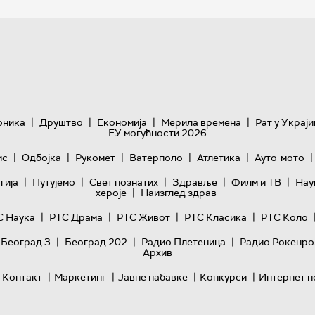
|
|
|
|
оника
Друштво
Економија
Мерила времена
Рат у Украји
ЕУ могућности 2026
|
|
|
|
|
|
ис
Одбојка
Рукомет
Ватерполо
Атлетика
Ауто-мото
|
|
|
|
|
гијa
Путујемо
Свет познатих
Здравље
Филм и ТВ
Нау
|
хероје
Наизглед здрав
|
|
|
|
С Наука
РТС Драма
РТС Живот
РТС Класика
РТС Коло
|
|
|
 Београд 3
Београд 202
Радио Плетеница
Радио Рокенро
Архив
|
|
|
|
Контакт
Маркетинг
Јавне набавке
Конкурси
Интернет п