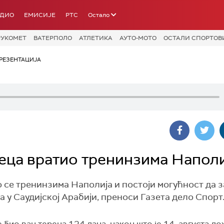
АДИО
ЕМИСИЈЕ
РТС
Остало
РУКОМЕТ
ВАТЕРПОЛО
АТЛЕТИКА
АУТО-МОТО
ОСТАЛИ СПОРТОВ
РЕЗЕНТАЦИЈА
сеца вратио тренинзима Наполи
се тренинзима Наполија и постоји могућност да з
а у Саудијској Арабији, преноси Газета дело Спорт
е био ван терена 124 дана, након што је 14. августа д