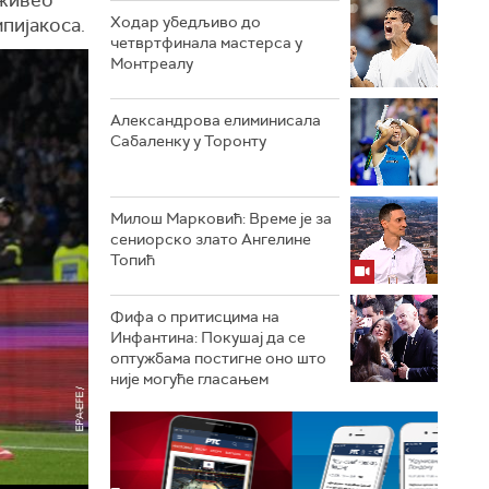
Ходар убедљиво до
пијакоса.
четвртфинала мастерса у
Монтреалу
Александрова елиминисала
Сабаленку у Торонту
Милош Марковић: Време је за
сениорско злато Ангелине
Топић
Фифа о притисцима на
Инфантина: Покушај да се
оптужбама постигне оно што
није могуће гласањем