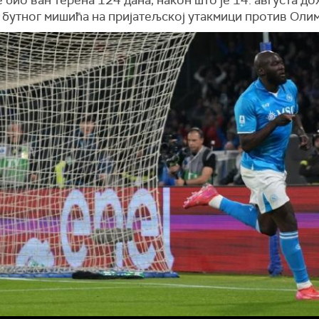
 бутног мишића на пријатељској утакмици против Олим