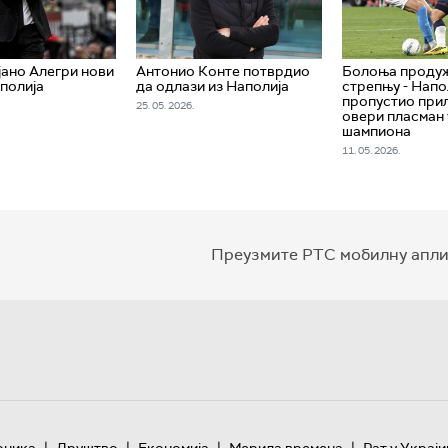
ано Алегри нови
Антонио Конте потврдио
Болоња проду
полија
да одлази из Наполија
стрепњу - Нап
пропустио при
25. 05. 2026.
овери пласман 
шампиона
11. 05. 2026.
Преузмите РТС мобилну апли