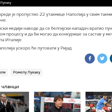
 Лукаку
вреде је пропустио 22 утакмице Наполија у свим так
оне.
ски медији наводе да се белгијски нападач вратио пу
м процесу и да би могао да конкурише за састав у м
па Италије.
полија ускоро ће путовати у Ријад.
оли
Ромелу Лукаку
 чланци