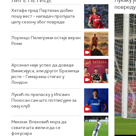
ЛИГЕ ПЕТИЦЕ
повреду
Хетафе пред Партизан добио
лошу вест – нападач пропушта
целу сезону због повреде
Лоренцо Пелегрини остаје веран
Роми
Арсенал није успео да доведе
Винисијуса, али другог Бразилца
јесте – Гимараеш стигао у
Лондон
Лукић по преласку у Ипсвич:
Поносан сам што потписујем за
овај клуб
Мекени: Влаховић мора да
схвати шта жели и да се
фокусира