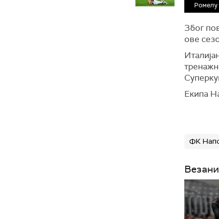
Ромелу
Због по
ове сез
Италијан
тренажно
Суперку
Екипа На
ФК Нап
Везани