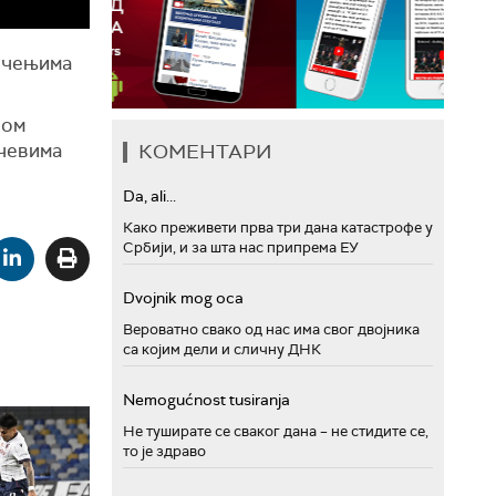
мичењима
ном
КОМЕНТАРИ
ечевима
Da, ali...
Како преживети прва три дана катастрофе у
Србији, и за шта нас припрема ЕУ
Dvojnik mog oca
Вероватно свако од нас има свог двојника
са којим дели и сличну ДНК
Nemogućnost tusiranja
Не туширате се сваког дана – не стидите се,
то је здраво