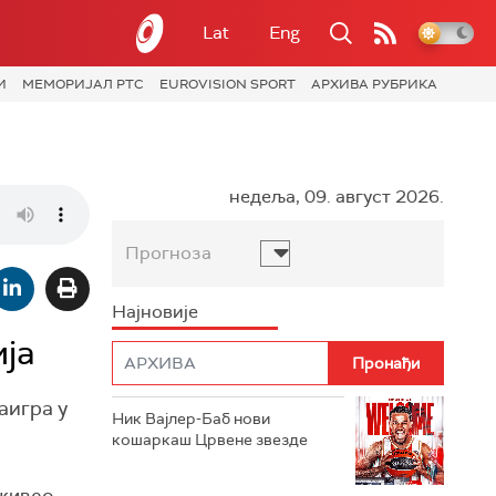
Lat
Eng
И
МЕМОРИЈАЛ РТС
EUROVISION SPORT
АРХИВА РУБРИКА
недеља, 09. август 2026.
Прогноза
Најновије
ја
аигра у
Ник Вајлер-Баб нови
.
кошаркаш Црвене звезде
оживео