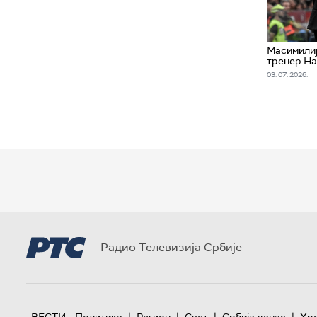
Масимилиј
тренер На
03. 07. 2026.
Радио Телевизија Србије