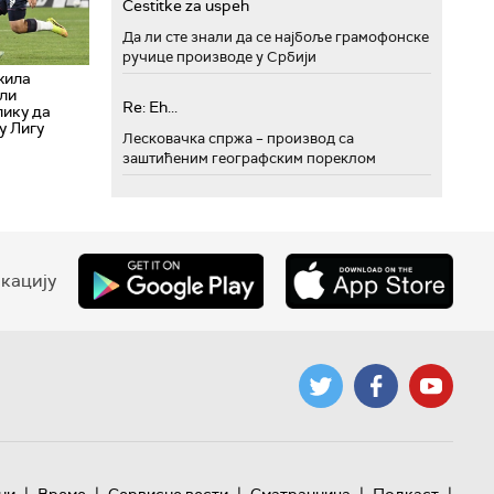
Cestitke za uspeh
Да ли сте знали да се најбоље грамофонске
ручице производе у Србији
жила
оли
Re: Eh...
лику да
у Лигу
Лесковачка спржа – производ са
заштићеним географским пореклом
кацију