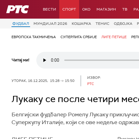
РТС
ВЕСТИ
СПОРТ
OKO
МАГАЗИН
ТВ
Р
ФУДБАЛ
МУНДИЈАЛ 2026
КОШАРКА
ТЕНИС
ОДБОЈКА
ЕВРОПСКА ТАКМИЧЕЊА
СУПЕРЛИГА СРБИЈЕ
ЛИГЕ ПЕТИЦЕ
РЕП
Читај ми!
ИЗВОР:
УТОРАК, 16.12.2025, 15:28 -> 15:50
РТС
Лукаку се после четири ме
Белгијски фудбалер Ромелу Лукаку прикључио 
Суперкупу Италије, који се ове недеље одржав
Лукаку ј