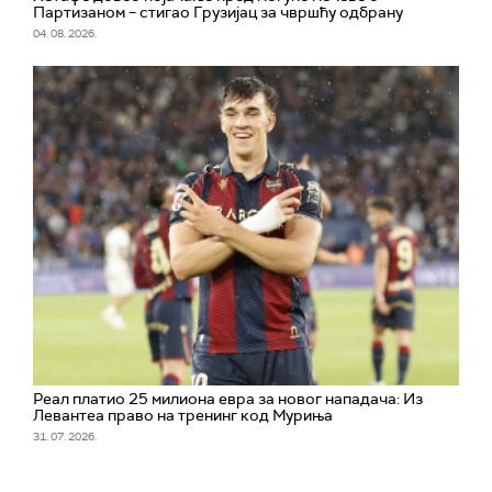
Партизаном – стигао Грузијац за чвршћу одбрану
04. 08. 2026.
Реал платио 25 милиона евра за новог нападача: Из
Левантеа право на тренинг код Муриња
31. 07. 2026.