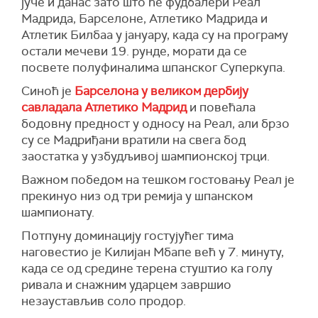
јуче и данас зато што ће фудбалери Реал
Мадрида, Барселоне, Атлетико Мадрида и
Атлетик Билбаа у јануару, када су на програму
остали мечеви 19. рунде, морати да се
посвете полуфиналима шпанског Суперкупа.
Синоћ је
Барселона у великом дербију
савладала Атлетико Мадрид
и повећала
бодовну предност у односу на Реал, али брзо
су се Мадриђани вратили на свега бод
заостатка у узбудљивој шампионској трци.
Важном победом на тешком гостовању Реал је
прекинуо низ од три ремија у шпанском
шампионату.
Потпуну доминацију гостујућег тима
наговестио је Килијан Мбапе већ у 7. минуту,
када се од средине терена стуштио ка голу
ривала и снажним ударцем завршио
незаустављив соло продор.