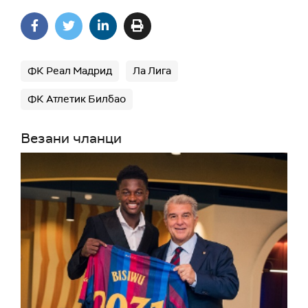
ФК Реал Мадрид
Ла Лига
ФК Атлетик Билбао
Везани чланци