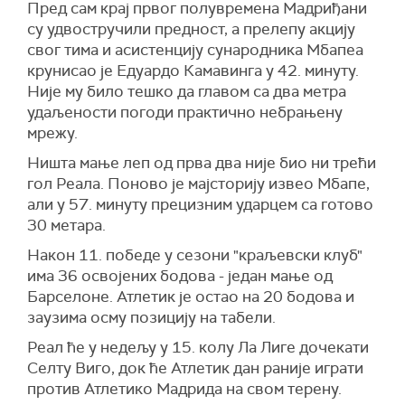
Пред сам крај првог полувремена Мадриђани
су удвостручили предност, а прелепу акцију
свог тима и асистенцију сународника Мбапеа
крунисао је Едуардо Камавинга у 42. минуту.
Није му било тешко да главом са два метра
удаљености погоди практично небрањену
мрежу.
Ништа мање леп од прва два није био ни трећи
гол Реала. Поново је мајсторију извео Мбапе,
али у 57. минуту прецизним ударцем са готово
30 метара.
Након 11. победе у сезони "краљевски клуб"
има 36 освојених бодова - један мање од
Барселоне. Атлетик је остао на 20 бодова и
заузима осму позицију на табели.
Реал ће у недељу у 15. колу Ла Лиге дочекати
Селту Виго, док ће Атлетик дан раније играти
против Атлетико Мадрида на свом терену.