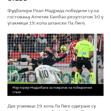
Фудбалери Реал Мадрида победили су на
гостовању Атлетик Билбао резултатом 3:0 у
утакмици 19. кола шпанске Ла Лиге.
Мајсторије Мадриђана за повратак на победничке
стазе
Две утакмице 19. кола Ла Лиге одигране су