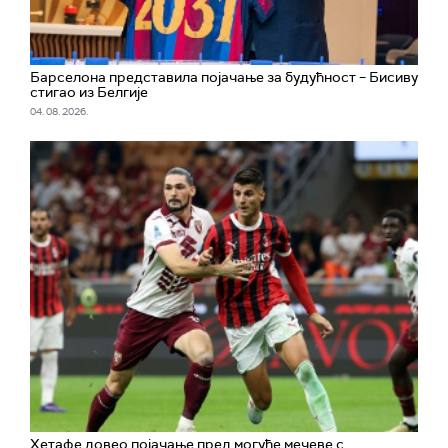
Барселона представила појачање за будућност – Бисиву
стигао из Белгије
04. 08. 2026.
Хетафе довео појачање пред могуће мечеве с