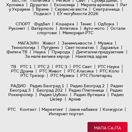
|
|
|
|
ВЕСТИ
Политика
Регион
Свет
Србија данас
|
|
|
|
Хроника
Друштво
Економија
Мерила времена
Рат
|
|
|
|
у Украјини
Време
Сервисне вести
Сматрачница
|
Подкаст
ЕУ могућности 2026
|
|
|
|
СПОРТ
Фудбал
Кошарка
Тенис
Одбојка
|
|
|
|
Рукомет
Ватерполо
Атлетика
Ауто-мото
Остали
|
спортови
Меморијал РТС
|
|
|
МАГАЗИН
Живот
Занимљивости
Музика
|
|
|
|
Технологијa
Путујемо
Свет познатих
Здравље
|
|
|
|
Филм и ТВ
Наука
Природа
Дигитални предузетник
|
За мале велике хероје
Наизглед здрав
|
|
|
|
|
ТВ
РТС 1
РТС 2
РТС 3
РТС Свет
РТС Наука
|
|
|
|
РТС Драма
РТС Живот
РТС Класика
РТС Коло
|
|
РТС Трезор
РТС Музика
РТС Полетарац
|
|
РАДИО
Радио Београд 1
Радио Београд 2
Радио
|
|
|
Београд 3
Београд 202
Радио Плетеница
Радио
|
|
|
Рокенролер
Радио Џубокс
Радио Вртешка
Радио
|
Џезер
Архив
|
|
|
|
РТС
Контакт
Маркетинг
Јавне набавке
Конкурси
Интернет портал
МАПА САЈТА