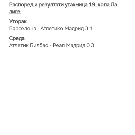
Распоред и резултати утакмица 19. кола Ла
лиге:
Уторак:
Барселона - Атлетико Мадрид 3:1
Среда:
Атлетик Билбао - Реал Мадрид 0:3