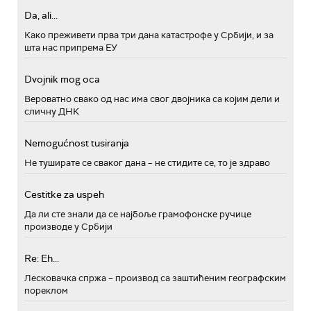
Da, ali...
Како преживети прва три дана катастрофе у Србији, и за
шта нас припрема ЕУ
Dvojnik mog oca
Вероватно свако од нас има свог двојника са којим дели и
сличну ДНК
Nemogućnost tusiranja
Не туширате се сваког дана – не стидите се, то је здраво
Cestitke za uspeh
Да ли сте знали да се најбоље грамофонске ручице
производе у Србији
Re: Eh...
Лесковачка спржа – производ са заштићеним географским
пореклом