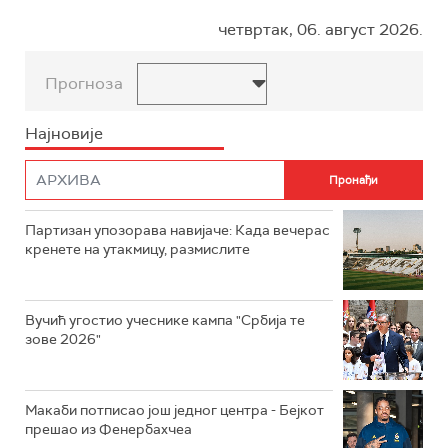
четвртак, 06. август 2026.
Прогноза
Најновије
Партизан упозорава навијаче: Када вечерас
кренете на утакмицу, размислите
Вучић угостио учеснике кампа "Србија те
зове 2026"
Макаби потписао још једног центра - Бејкот
прешао из Фенербахчеа